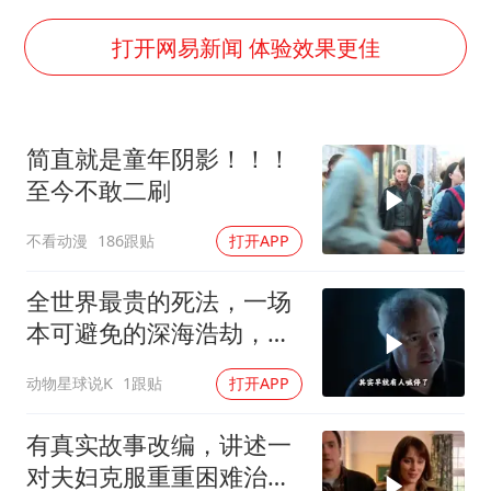
胡彦斌获《歌手2026》歌王
宇树王兴兴被问了360多个问题
打开网易新闻 体验效果更佳
79岁老人被城管撞倒后离世案一审开庭
2名小孩玩手机低头幅度近乎折叠
简直就是童年阴影！！！
四川宜宾地震网友称睡觉被摇醒
至今不敢二刷
夯实基础开新局
不看动漫
186跟贴
打开APP
全世界最贵的死法，一场
本可避免的深海浩劫，
180万一张深海船票，载
动物星球说K
1跟贴
打开APP
着5名追梦人奔赴3800米
深海
有真实故事改编，讲述一
对夫妇克服重重困难治疗