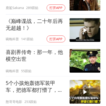
自闭症孩子的故事
鹿鲨Sakana
289跟贴
打开APP
《巅峰谍战，二十年后再
无超越！》
碗晚科普
141跟贴
打开APP
喜剧界传奇：那一年，他
横空出世
碗晚科普
55跟贴
5个小孩炮轰德军装甲
车，把德军都打懵了，战
争片
憨哥哥电影
253跟贴