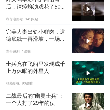
后，请蟑螂演戏花了50万
美元
靠谱电影君
145跟贴
完美人妻出轨小鲜肉，道
德底线一再滑坡，一场经
不起试探的婚姻，惊悚伦
壹哥追剧
1跟贴
理电影《不忠》
士兵竟在飞船里发现成千
上万休眠的外星人
赖赖影视
90跟贴
二战最后的“幽灵士兵”：
一个人打了29年的仗