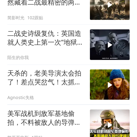
然藏着二战最精密的两栖
登陆作战体系
简影时光
102跟贴
二战史诗级复仇：英国造
就人类史上第一次“地狱之
火！”
陌生的你我
天杀的，老美导演太会拍
了！差点哭岔气！太抓心
了！看一次哭一次
Agnostic失格
美军战机到敌军基地偷
拍，不料被敌人的导弹锁
定，战争片