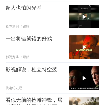
超人也怕闪光弹
欧克追剧
1跟贴
一出将错就错的好戏
影视宠儿
1跟贴
影视解说，杜立特空袭
优趣纪史记
看似无脑的抢滩冲锋，居