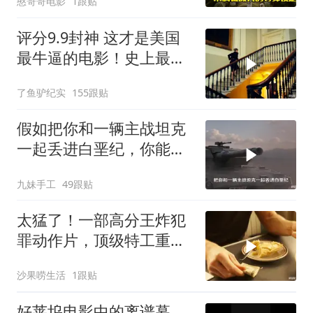
憨哥哥电影
1跟贴
评分9.9封神 这才是美国
最牛逼的电影！史上最高
智商的天才律师！
了鱼驴纪实
155跟贴
假如把你和一辆主战坦克
一起丢进白垩纪，你能统
治这个时代吗？
九妹手工
49跟贴
太猛了！一部高分王炸犯
罪动作片，顶级特工重出
江湖，场面太燃了
沙果唠生活
1跟贴
好莱坞电影中的离谱幕