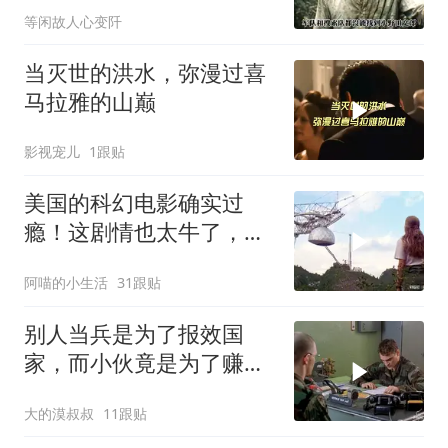
等闲故人心变阡
当灭世的洪水，弥漫过喜
马拉雅的山巅
影视宠儿
1跟贴
美国的科幻电影确实过
瘾！这剧情也太牛了，连
看五遍巨震撼！
阿喵的小生活
31跟贴
别人当兵是为了报效国
家，而小伙竟是为了赚
钱！
大的漠叔叔
11跟贴