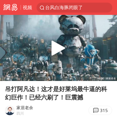
视频
台风白海豚闭眼了
浙江海事局启动Ⅰ级防台应急响应
泰国初中生饮弹自尽前开了26枪
云南一地村民过火把节意外灼伤16人
预计“白海豚”明晚将在浙江舟山到福建福鼎一带沿海登陆
用AI造出新病毒意味着什么
美股创4月份以来最大单周涨幅
00:00
09:42
王虹邓煜的同学获统计学界诺贝尔奖
Play
Ent
full
台州《告全体市民书》：非必要不外出
吊打阿凡达！这才是好莱坞最牛逼的科
幻巨作！已经六刷了！巨震撼
泰国校园枪击事件已致8死30余伤
光伏八巨头签署“不低于成本价”倡议
家居老余
315
四川