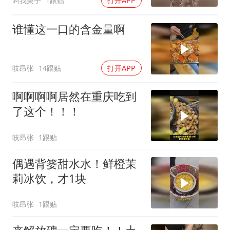
叫我栗子
1跟贴
打开APP
谁懂这一口的含金量啊
吱昂张
14跟贴
打开APP
啊啊啊啊居然在重庆吃到
了这个！！！
吱昂张
1跟贴
偶遇背篓甜水水！鲜橙茉
莉冰饮，才1块
吱昂张
1跟贴