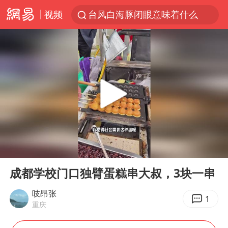
视频
台风白海豚闭眼意味着什么
峰哥实名举报汪海林偷税漏税
浙江温州发布台风橙色预警信号
男童模仿奥特曼从高处跳下致骨折
富婆带资进组给自己硬加60多场吻戏
金饰克价一夜涨回1300元
名创优品一次性内裤 颜面尽失
00:00
01:40
白海豚将正面袭击贯穿浙江
Play
Ent
full
视频丨中国东方电气集团原党组副书记、董事宋致远被查
成都学校门口独臂蛋糕串大叔，3块一串
梁家辉：到内地拍戏不是北上是回归
吱昂张
1
重庆
牛津大学一纸声明甩不了锅