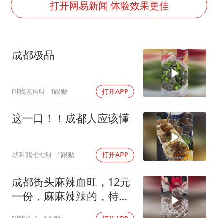
包文婧：二胎很难一碗水端平
打开网易新闻 体验效果更佳
香港宏福苑火灾或由烟头引起
女主硬加吻戏短剧已下架
成都极品
浙江台州《告全体市民书》
《给阿嬷的情书》售后来了
叫我老周呀
1跟贴
打开APP
人民的健康、体质、幸福一脉相承
这一口！！成都人应该懂
就叫我七七呀
1跟贴
打开APP
成都街头麻辣血旺，12元
一份，麻麻辣辣的，特别
嫩滑