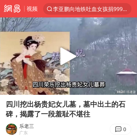
视频
李亚鹏向地铁吐血女孩捐99999元
服务提质，内需扩容有保障
官方通报传销头目出狱办书院
普京宣布多项人事调整
台风白海豚可能在浙江登陆
美股收盘：道指再创历史新高
人贩子“梅姨”真实姓名曝光
00:00
10:38
强台风白海豚逐渐向我国靠近
Play
Ent
full
被一条街帮助的“煎饼叔叔”去世
四川挖出杨贵妃女儿墓，墓中出土的石
碑，揭露了一段羞耻不堪往
为鼓励女儿 41岁妈妈考上985研究生
“老头乐”悬挂“蒙H好几个8”上路
乐老三
0
广东