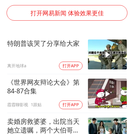
被错换37年女子起诉医院：本不需辍学
河南：领导干部要带头休假
打开网易新闻 体验效果更佳
中方公布5项对美反制措施
男子出狱前8天被改判死缓
特朗普该哭了分享给大家
13岁少年白天写作业晚上夜市炒粉
四预警齐发！双台风影响多个海域
离开地球a
打开APP
华为新款折叠屏电脑24999元起
坚持党全面领导和党中央集中统一领导
《世界网友辩论大会》第
84-87合集
霞霞聊影视
1跟贴
打开APP
卖婚房救婆婆，出院当天
她立遗嘱，两个大伯哥傻