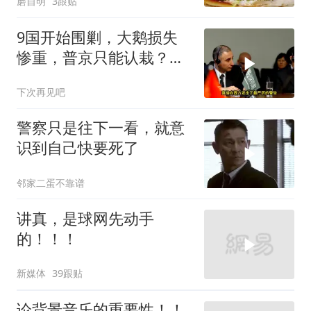
磨自明
3跟贴
9国开始围剿，大鹅损失
惨重，普京只能认栽？俄
大使：海盗行为
下次再见吧
警察只是往下一看，就意
识到自己快要死了
邻家二蛋不靠谱
讲真，是球网先动手
的！！！
新媒体
39跟贴
论背景音乐的重要性！！