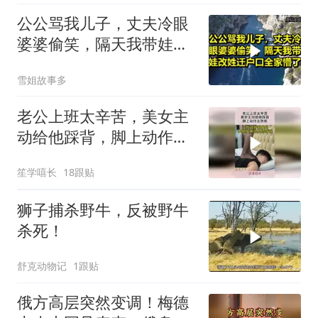
公公骂我儿子，丈夫冷眼
婆婆偷笑，隔天我带娃改
姓迁户口全家懵了！
雪姐故事多
老公上班太辛苦，美女主
动给他踩背，脚上动作太
熟练！
笙学嘻长
18跟贴
狮子捕杀野牛，反被野牛
杀死！
舒克动物记
1跟贴
俄方高层突然变调！梅德