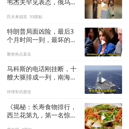
韦杰夫罕见表态，俄乌战
争或进入关键阶段
匹夫来搞笑
53跟贴
特朗普局面凶险，最后3
个月时间一到，最坏的结
果是提前遭清算
聚焦热点直击
马科斯的电话刚挂断，十
艘大驱排成一列，南海这
盘棋翻篇了
环球军武密语
《揭秘：长寿食物排行，
西兰花第九，第一名惊
人！》