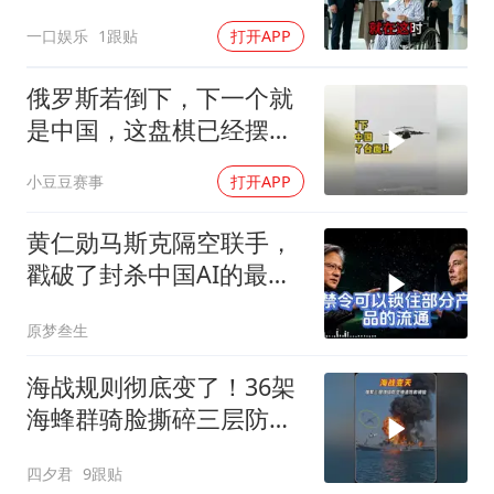
眼
一口娱乐
1跟贴
打开APP
俄罗斯若倒下，下一个就
是中国，这盘棋已经摆到
了台面上
小豆豆赛事
打开APP
黄仁勋马斯克隔空联手，
戳破了封杀中国AI的最大
谎言
原梦叁生
海战规则彻底变了！36架
海蜂群骑脸撕碎三层防空
体系
四夕君
9跟贴