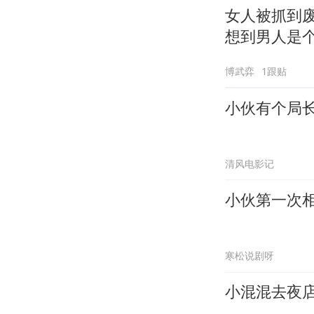
女人被抓到
想到男人是
博武弈
1跟贴
小伙有个局
清风电影记
小伙第一次
寒松说剧呀
小混混去夜