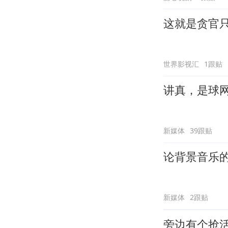
这就是贪官
世界影视汇
1跟贴
讲真，是球
新媒体
39跟贴
论背景音乐
新媒体
2跟贴
旁边有个抢