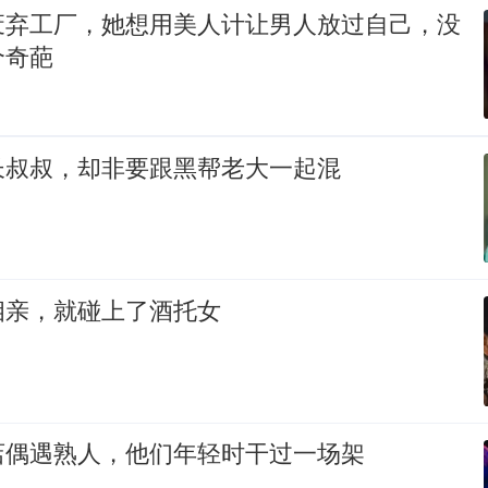
废弃工厂，她想用美人计让男人放过自己，没
个奇葩
长叔叔，却非要跟黑帮老大一起混
相亲，就碰上了酒托女
店偶遇熟人，他们年轻时干过一场架