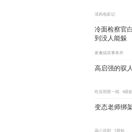
清风电影记
冷面检察官
到没人能躲
家禽搞笑事务所
高启强的驭
吃瓜明星一线
4跟
变态老师绑
蕊心说剧
1跟贴