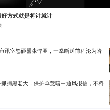
“今天得有40℃了吧 为啥还不预警”
欧阳娜娜窦靖童好搭
最好方式就是将计就计
中国女篮70-67险胜尼日利亚女篮
剧
国防部：坚决反制任何闹海挑衅图谋
“新疆阿勒泰八月能滑雪”不实
日本试射“战斧”导弹，国防部回应
队长审讯室怒砸嚣张悍匪，一拳断送前程沦为阶
胡彦斌韩磊 谁帮谁
夯实基础开新局
令抓捕黑老大，保护伞竞暗中通风报信，不料