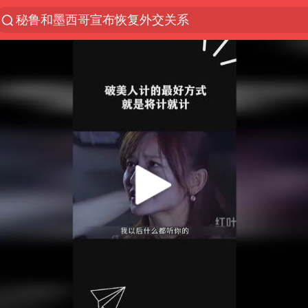
秘鲁和墨西哥宣布恢复外交关系
“电影+”如何激发千亿级消费新活力？
泉州市委书记张毅恭被查
沙特土耳其巴基斯坦签署共同防务协议
河南将重点打击十类新型黑恶犯罪
老中医：立秋后养心是关键
中医教你一招提升气血
U17国足三连胜晋级明日之星半决赛
四川宜宾市高县4.9级地震致1人死亡
全球首个长时储能一体化产业园量产
中巨芯：上半年归母净利润1405.77万元