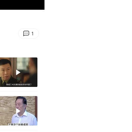
00:24
Enter
fullscreen
1