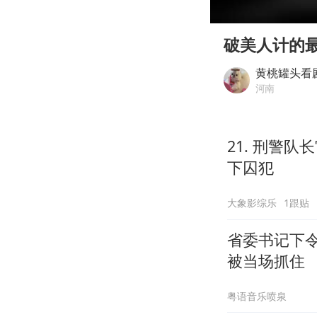
00:00
Play
破美人计的
黄桃罐头看
河南
21. 刑警
下囚犯
大象影综乐
1跟贴
省委书记下
被当场抓住
粤语音乐喷泉