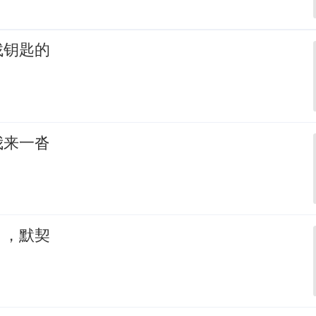
找钥匙的
我来一沓
，，默契