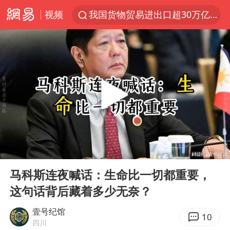
视频
我国货物贸易进出口超30万亿元
泰国枪击案凶手先杀祖父母后行凶
台风“白海豚”体型变大！环流面积接近13个浙江那么大
东航新规：提前14天可免费退改签
泰国校园枪击案死亡人数升至7人
女子开一天一夜空调后二氧化碳中毒
汪峰阻止14岁女儿买大牌
00:00
09:25
河南某医院2.33亿工程串标案细节披露
Play
Ent
full
李云泽严重违纪违法
马科斯连夜喊话：生命比一切都重要，
这句话背后藏着多少无奈？
国防部：坚决反制任何闹海挑衅图谋
王力宏演唱会黄牛带观众藏匿被查获
壹号纪馆
10
四川