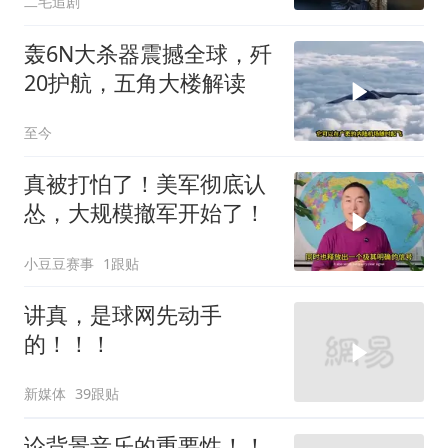
二毛追剧
轰6N大杀器震撼全球，歼
20护航，五角大楼解读
至今
真被打怕了！美军彻底认
怂，大规模撤军开始了！
小豆豆赛事
1跟贴
讲真，是球网先动手
的！！！
新媒体
39跟贴
论背景音乐的重要性！！