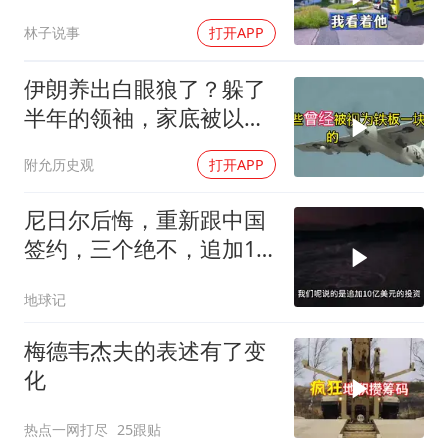
岗，我直言她无权命令我
林子说事
打开APP
伊朗养出白眼狼了？躲了
半年的领袖，家底被以色
列摸得一干二净
附允历史观
打开APP
尼日尔后悔，重新跟中国
签约，三个绝不，追加10
亿！
地球记
梅德韦杰夫的表述有了变
化
热点一网打尽
25跟贴