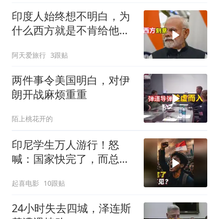
印度人始终想不明白，为
什么西方就是不肯给他们
一个大国的体面
阿天爱旅行
3跟贴
两件事令美国明白，对伊
朗开战麻烦重重
陌上桃花开的
印尼学生万人游行！怒
喊：国家快完了，而总统
却装看不见？
起喜电影
10跟贴
24小时失去四城，泽连斯