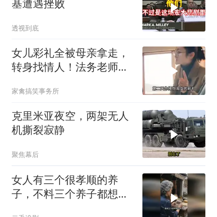
基遭遇挫败
透视到底
女儿彩礼全被母亲拿走，
转身找情人！法务老师硬
核介入讨回公道！
家禽搞笑事务所
克里米亚夜空，两架无人
机撕裂寂静
聚焦幕后
女人有三个很孝顺的养
子，不料三个养子都想害
她！