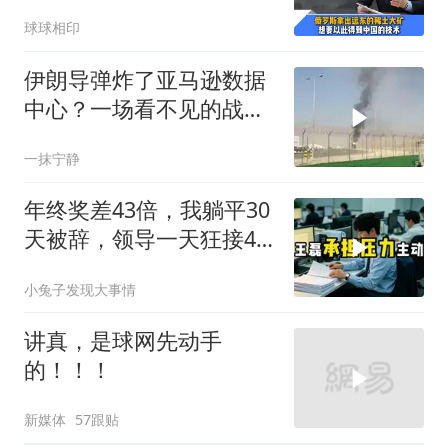
门的精炼技术
球球相印
伊朗导弹炸了亚马逊数据
中心？一场看不见的战争
正在改写规则
一抹宁静
年终奖差43倍，我躺平30
天被辞，领导一天狂接47
个退单电话
小兔子发现大事情
讲真，是球网先动手
的！！！
新媒体
57跟贴