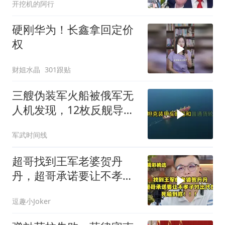
开挖机的阿行
听听
硬刚华为！长鑫拿回定价
权
财姐水晶
301跟贴
三艘伪装军火船被俄军无
人机发现，12枚反舰导弹
送入海底，乌军后勤命脉
军武时间线
遭重锤
超哥找到王军老婆贺丹
丹，超哥承诺要让不孝子
付出代价，死磕到底
逗趣小Joker