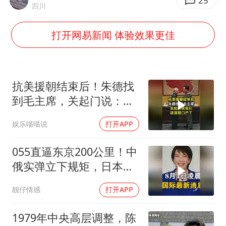
上海大部迎大暴雨
25
四川
女子发现前夫婚内与第三者育子
打开网易新闻 体验效果更佳
以军士兵把枪口对准中国记者
笔试第一被劝弃考涉事副校长被撤职
《龙餐馆》 冲奖
抗美援朝结束后！朱德找
构建更高水平的全民健身公共服务体系
到毛主席，关起门说：我
们该清理门户了
男子被沙蜇蜇伤5小时后呼吸困难
娱乐喵喵说
打开APP
奋力开创中国式现代化建设新局面
055直逼东京200公里！中
俄实弹立下规矩，日本除
了拍照根本不敢动
靓仔情感
打开APP
1979年中央高层调整，陈