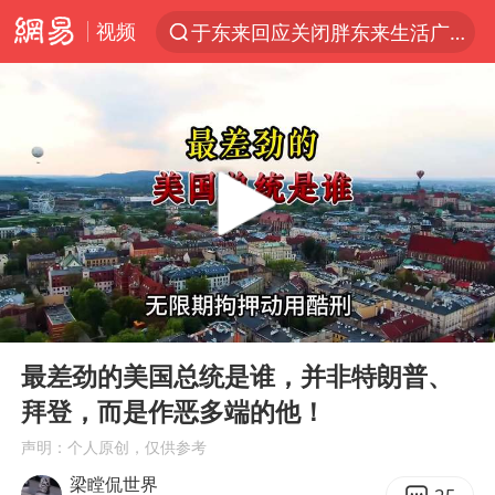
视频
于东来回应关闭胖东来生活广场店
上半年我国经营主体结构持续优化
杭州机场已取消航班388架次
《披荆斩棘2026》阵容官宣
白海豚北上或致京津冀暴雨
中国第1高楼阻尼器摆动明显
上海有出现龙卷潜势
00:00
05:35
国足U17与阿森纳决赛取消 并列冠军
Play
Ent
full
2025年小学教师减少13.19万
最差劲的美国总统是谁，并非特朗普、
拜登，而是作恶多端的他！
王艺迪2-4不敌张本美和止步4强
声明：个人原创，仅供参考
上门女婿出轨女邻居多年被判重婚罪
梁瞠侃世界