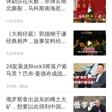
弹劾莎拉失败，菲律宾南
北撕裂，马科斯南海惹
火，中方水炮教做人
小先生笔记
《大相径庭》郭德纲于谦
经典相声，故事笑料经典
不断！
九哥哥车评
24架枭龙Block3将落户索
马里？巴布·曼德布成战略
支点
允华说
5跟贴
俄罗斯拿出远东的稀土大
矿，想要以此得到中国独