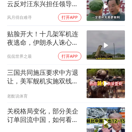
云反对汪东兴担任领导职
务
风月得自难寻
打开APP
贴脸开大！十几架军机连
夜逃命，伊朗杀人诛心，
老底被当地人掀翻
侃侃世界之最
打开APP
三国共同施压要求中方退
让，美军舰机实施双线抵
近，南海被划为禁区，
老酖说体育
轰-6K已挂弹
关税格局变化，部分美企
订单回流中国，如何看待
特朗普关税政策得失。来