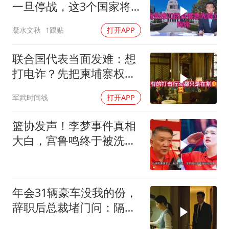
一旦停战，这3个国家将
直接迎来灭国崩盘
凝水文秋
1跟贴
打开APP
联合国代表当面发难：想
打电诈？先把柬埔寨权贵
的底裤扒了！
军武时间线
打开APP
篮协发声！李梦事件真相
大白，宫鲁鸣终于被洗清
了球迷差一句
年会31辆豪车没我的份，
辞职后总裁堵门问：隔壁
楼你买的？