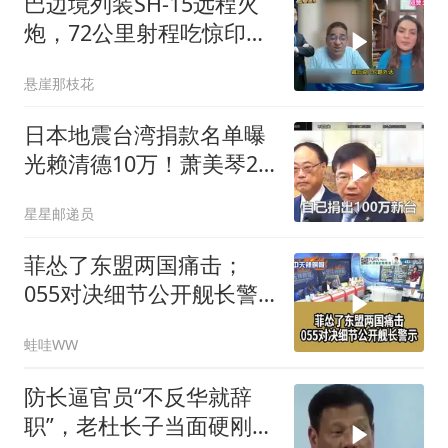
巴边境列装SH-15远程火
炮，72公里射程吃惊印度
媒体
悬崖那枝花
日本地震台湾捐款名单曝
光赖清德10万！萧美琴20
万，郑丽文100万
星星邮递员
菲怂了东盟两国痛击；
055对决细节公开舰长警
示｜帅化民.孙大千.谢寒
蛙哇WW
冰｜辣晚报20260805
防长逼官员“不反华就辞
职”，老杜长子当面硬刚：