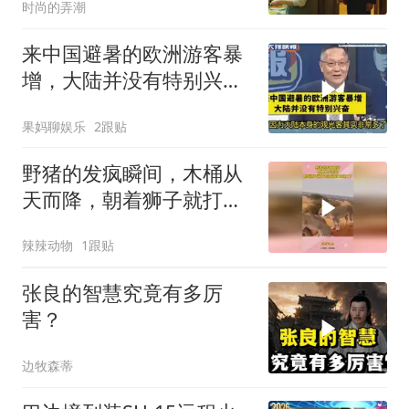
时尚的弄潮
来中国避暑的欧洲游客暴
增，大陆并没有特别兴
奋！介文汲
果妈聊娱乐
2跟贴
野猪的发疯瞬间，木桶从
天而降，朝着狮子就打去
知道自己玩大了
辣辣动物
1跟贴
张良的智慧究竟有多厉
害？
边牧森蒂