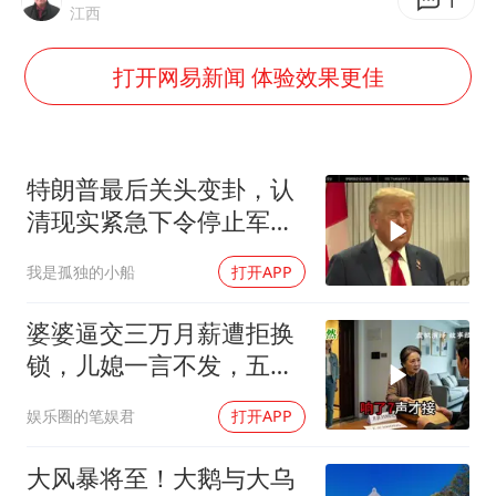
1
秋天的第一杯奶茶到底有多火
江西
百花奖开幕式
打开网易新闻 体验效果更佳
国防部：坚决反制任何闹海挑衅图谋
东航：国内客票提前14天免费退改
美股存储板块集体大跌
特朗普最后关头变卦，认
胡彦斌获《歌手2026》歌王
清现实紧急下令停止军事
行动
“今天得有40℃了吧 为啥还不预警”
我是孤独的小船
打开APP
夯实基础开新局
婆婆逼交三万月薪遭拒换
锁，儿媳一言不发，五天
后丈夫收传票
娱乐圈的笔娱君
打开APP
大风暴将至！大鹅与大乌