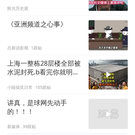
你凭什么？
附允历史观
《亚洲频道之心事》
吕新说影视
1跟贴
上海一整栋28层楼全部被
水泥封死.b看完你就明白
了..s
小陆搞笑日常
105跟贴
讲真，是球网先动手
的！！！
新媒体
39跟贴