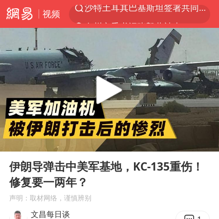
视频
泉州市委书记张毅恭被查
“电影+”如何激发千亿级消费新活力？
台风白海豚已进入24小时警戒线
全球首个长时储能一体化产业园量产
陈垣宇0-3张禹珍 国乒男单全军覆没
中巨芯：上半年归母净利润1405.77万元
四川宜宾市高县4.9级地震致1人死亡
00:00
07:07
中国女篮70-67险胜尼日利亚女篮
Play
Ent
full
名创优品回应女子吐槽内裤质量差
伊朗导弹击中美军基地，KC-135重伤！
修复要一两年？
上海：台风白海豚或将带来龙卷风
声明：取材网络，谨慎辨别
出口禁令驱动有色板块大涨
文昌每日谈