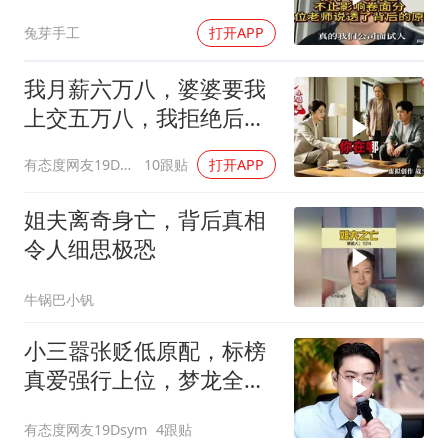
背后的原因
兔芽手工
打开APP
我月薪六万八，婆婆要我
上交五万八，我拒绝后她
换了门锁，12天后我决意
有态度网友19Dsym
10跟贴
打开APP
离婚
姐夫离奇身亡，背后真相
令人细思极恐
牛锅巴小钒
小三嚣张贬低原配，标榜
真爱强行上位，梦龙全程
怒斥句句戳破谎言
有态度网友19Dsym
4跟贴