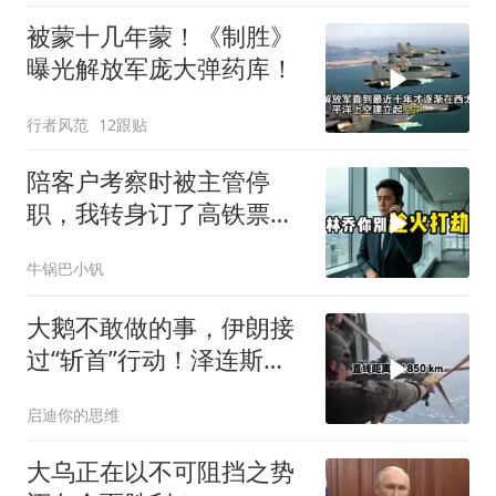
被蒙十几年蒙！《制胜》
曝光解放军庞大弹药库！
行者风范
12跟贴
陪客户考察时被主管停
职，我转身订了高铁票。
2小时后总监急疯了：12
牛锅巴小钒
亿合同没你根本签不了
大鹅不敢做的事，伊朗接
过“斩首”行动！泽连斯基
这次真悬了？
启迪你的思维
大乌正在以不可阻挡之势