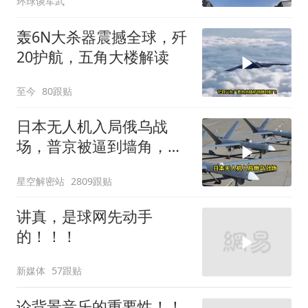
环球谈军武
轰6N大杀器震撼全球，歼
20护航，五角大楼解读
至今
80跟贴
日本无人机入局俄乌战
场，普京被逼到墙角，这
场仗只剩下死战一条路
星空解密站
2809跟贴
讲真，是球网先动手
的！！！
新媒体
57跟贴
论背景音乐的重要性！！