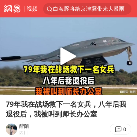
视频
白海豚将给京津冀带来大暴雨
《披荆斩棘2026》阵容官宣
国足U17与阿森纳决赛取消 并列冠军
2025年小学教师减少13.19万
王艺迪2-4不敌张本美和止步4强
以军士兵把枪口对准中国记者
上门女婿出轨女邻居多年被判重婚罪
00:00
13:23
韩军前线部队连曝丑闻
Play
Ent
full
女子发现前夫婚内与第三者育子
79年我在战场救下一名女兵，八年后我
退役后，我被叫到师长办公室
《龙餐馆》 冲奖
笔试第一被劝弃考涉事副校长被撤职
醉陌
0
四川