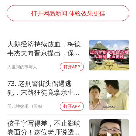
构建更高水平的全民健身公共服务体系
挡“张雪机车”民进党当局怕什么
打开网易新闻 体验效果更佳
香港高温刷新历史纪录
灌溉水坝被隔成鱼塘 村民投诉20余年
大鹅经济持续放血，梅德
中国第1高楼阻尼器摆动明显
韦杰夫向普京提出，保住
奋力开创中国式现代化建设新局面
国家的唯一办法
人世间的事与人
打开APP
73. 老刑警街头偶遇逃
犯，末路狂徒竟拿亲生儿
子当作人质落网！
玉儿聊娱乐
1跟贴
打开APP
孩子字写得差，不止影响
卷面分！这位老师说透了