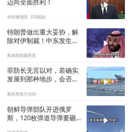
迈向全面胜利！
琴音缭绕回
370跟贴
特朗普做出重大妥协，解
除对伊制裁！中东发生怎
样的巨变？
角落的隐藏美景
菲防长无言以对，若确实
发展到那种地步，会否上
前线
慕名而来只为你
朝鲜导弹部队开进俄罗
斯，120枚弹道导弹要砸
向乌克兰