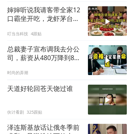
婶婶听说我请客带全家12
口霸坐开吃，龙虾茅台点
到飞起，我没发
叮当当科技
4跟贴
总裁妻子宣布调我去分公
司，薪资从480万降到8
万，我递交辞呈
时尚的弄潮
天道好轮回苍天饶过谁
伙计看剧
325跟贴
泽连斯基放话让俄冬季前