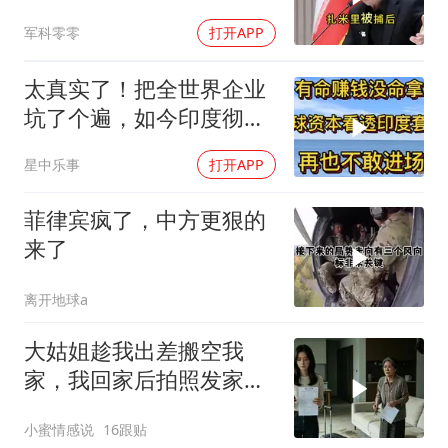
意外
军科零零
打开APP
太真实了！把全世界企业
坑了个遍，如今印度彻底
无人问津
星中乐事
打开APP
菲律宾疯了，中方更狠的
来了
离开地球a
大姑姐趁我出差搬空我
家，我回家后拍照发家族
群里，她看到后崩溃了
小蜜情感说
16跟贴