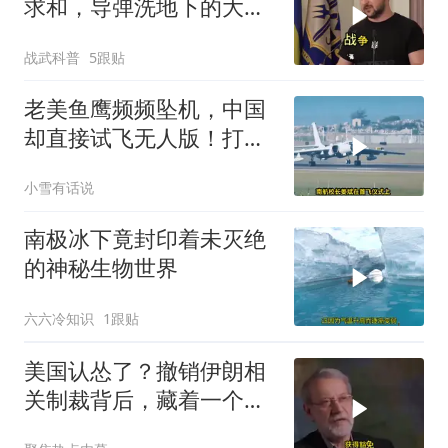
求和，导弹洗地下的大饼
画给谁看
战武科普
5跟贴
老美鱼鹰频频坠机，中国
却直接试飞无人版！打着
民用旗号暗藏军备底牌
小雪有话说
南极冰下竟封印着未灭绝
的神秘生物世界
六六冷知识
1跟贴
美国认怂了？撤销伊朗相
关制裁背后，藏着一个说
不出口的尴尬