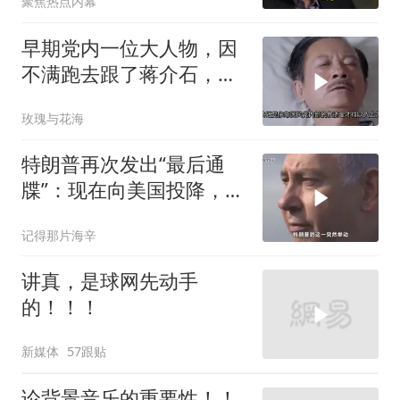
聚焦热点内幕
早期党内一位大人物，因
不满跑去跟了蒋介石，不
料晚年竟悲惨死
玫瑰与花海
特朗普再次发出“最后通
牒”：现在向美国投降，是
伊朗最后的机会
记得那片海辛
讲真，是球网先动手
的！！！
新媒体
57跟贴
论背景音乐的重要性！！