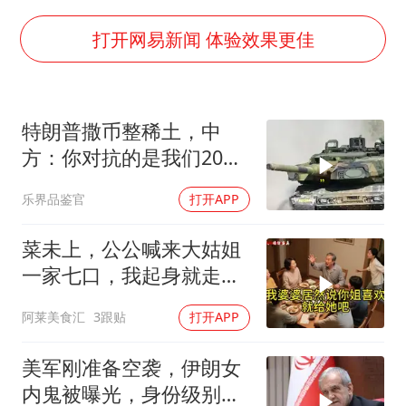
笔试第一被劝弃考涉事副校长被撤职
构建更高水平的全民健身公共服务体系
打开网易新闻 体验效果更佳
挡“张雪机车”民进党当局怕什么
香港高温刷新历史纪录
特朗普撒币整稀土，中
灌溉水坝被隔成鱼塘 村民投诉20余年
方：你对抗的是我们20年
中国第1高楼阻尼器摆动明显
的读书声
乐界品鉴官
打开APP
奋力开创中国式现代化建设新局面
菜未上，公公喊来大姑姐
一家七口，我起身就走，
他怒喊：一万三谁付？
阿莱美食汇
3跟贴
打开APP
美军刚准备空袭，伊朗女
内鬼被曝光，身份级别很