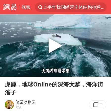
视频
上半年我国经营主体结构持续优化
白海豚将给京津冀带来大暴雨
《披荆斩棘2026》阵容官宣
国足U17与阿森纳决赛取消 并列冠军
2025年小学教师减少13.19万
王艺迪2-4不敌张本美和止步4强
以军士兵把枪口对准中国记者
00:00
06:20
上门女婿出轨女邻居多年被判重婚罪
Play
Ent
full
韩军前线部队连曝丑闻
虎鲸，地球Online的深海大爹，海洋街
溜子
女子发现前夫婚内与第三者育子
《龙餐馆》 冲奖
笑栗动物园
1
江西