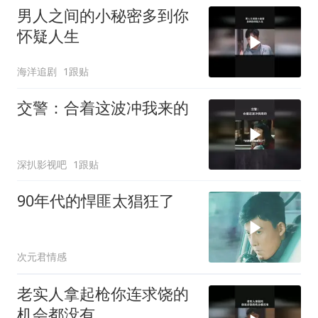
男人之间的小秘密多到你
怀疑人生
海洋追剧
1跟贴
交警：合着这波冲我来的
深扒影视吧
1跟贴
90年代的悍匪太猖狂了
次元君情感
老实人拿起枪你连求饶的
机会都没有