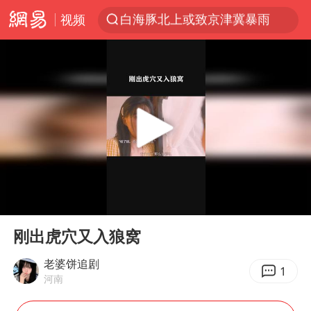
视频
10余省份将出现强风雨 局地特大暴雨
国足U17与阿森纳决赛取消 并列冠军
《龙餐馆》 冲奖
构建更高水平的全民健身公共服务体系
上门女婿出轨女邻居多年被判重婚罪
香港刷新1884年以来最高气温纪录
新疆一婚礼线上邀请引热议
00:00
00:59
世界第1特鲁姆普斯诺克中国赛一轮游
Play
Ent
full
美将每月供乌爱国者拦截导弹
刚出虎穴又入狼窝
云南一男子胃中取出180颗铁钉
老婆饼追剧
1
河南
以军士兵把枪口对准中国记者