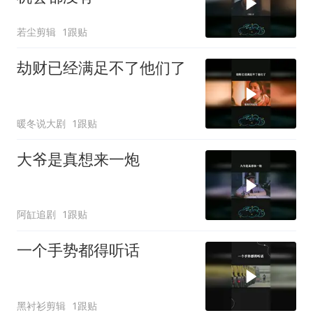
若尘剪辑
1跟贴
劫财已经满足不了他们了
暖冬说大剧
1跟贴
大爷是真想来一炮
阿缸追剧
1跟贴
一个手势都得听话
黑衬衫剪辑
1跟贴