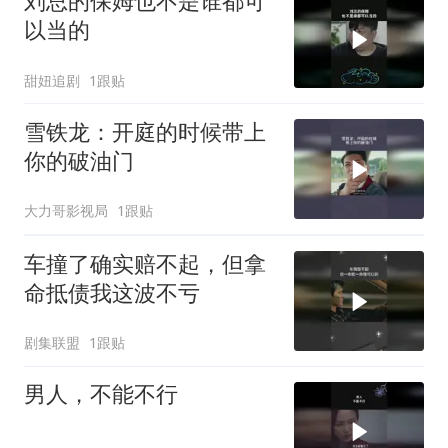
刘总的保姆也不是谁都可
以当的
甜妞追剧
1跟贴
雪铁龙：开庭的时候带上
你的破油门
大力哥影视局
1跟贴
车撞了确实赔不起，但拿
命抵债我这波不亏
剧集联盟
1跟贴
男人，不能不行