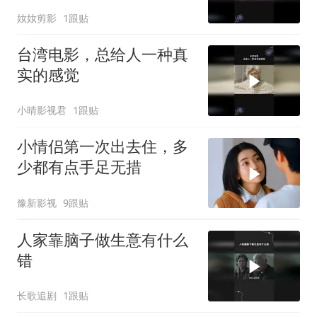
奻奻剪影
1跟贴
台湾电影，总给人一种真
实的感觉
小晴影视君
1跟贴
小情侣第一次出去住，多
少都有点手足无措
豫新影视
9跟贴
人家靠脑子做生意有什么
错
长歌追剧
1跟贴