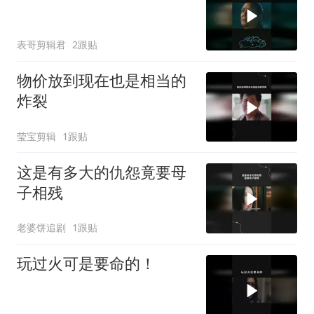
表哥剪辑君
2跟贴
物价放到现在也是相当的
炸裂
莹宝剪辑
1跟贴
这是有多大的仇怨竟要母
子相残
老婆饼追剧
1跟贴
玩过火可是要命的！