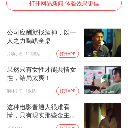
“开学三件套”全线暴涨
打开网易新闻 体验效果更佳
奋力开创中国式现代化建设新局面
公司应酬就找酒神，以一
人之力喝趴全桌
片场小王
111跟贴
打开APP
果然只有女性才能共情女
性，结局太爽！
润林手工
1跟贴
打开APP
这种电影普通人很难看
懂，只有现实那些金主看
了谁都懂