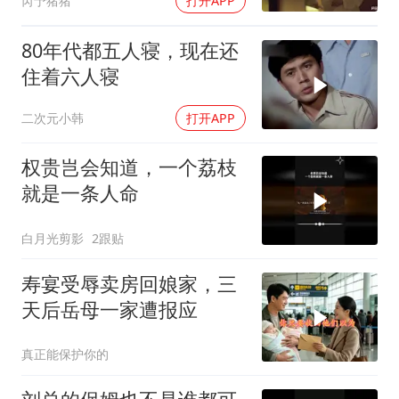
芮予猪猪
打开APP
80年代都五人寝，现在还
住着六人寝
二次元小韩
打开APP
权贵岂会知道，一个荔枝
就是一条人命
白月光剪影
2跟贴
寿宴受辱卖房回娘家，三
天后岳母一家遭报应
真正能保护你的