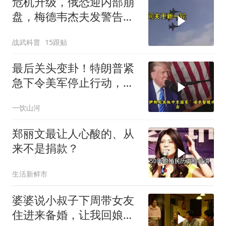
危机升级，俄恐迎内部崩
盘，梅德韦杰夫发警告，
克宫钱袋子见底
战武科普
15跟贴
最后关头变卦！特朗普紧
急下令美军停止行动，他
认清了残酷的现实！
一饮山河
郑丽文最让人心酸的、从
来不是捐款？
生活新鲜市
婆婆说小叔子下周带女友
住进来备婚，让我回娘家