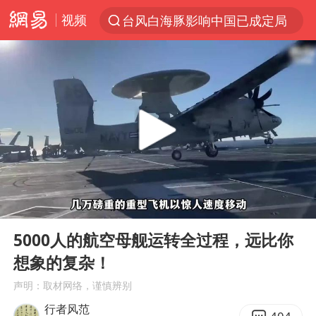
视频
台风白海豚影响中国已成定局
以“新”破局 首发经济点亮城市消费活力
宇树科技发行价格150.80元/股
我国编制完成新版全月地质图
台风白海豚即将进入48小时警戒线
郑国霖回应去景区上班被保安拦下
中央气象台发布台风黄色预警
00:00
06:16
80后女柜员逆袭成4200亿银行副行长
Play
Ent
full
感觉全东北都在等7号
5000人的航空母舰运转全过程，远比你
想象的复杂！
扎哈罗娃批广岛市长不提美国原子弹
声明：取材网络，谨慎辨别
女子利用漏洞0元薅走3000多件家电
行者风范