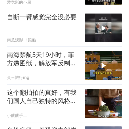
爱竞彩的小周
自断一臂感觉完全没必要
南瓜观影
1跟贴
南海禁航5天19小时，菲
方递图纸，解放军反制组
合拳已到位
吴王旅行ing
这个翻拍拍的真好，有我
们国人自己独特的风格魅
力
小麒麒手工