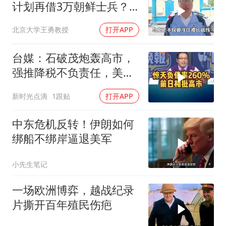
计划再借3万朝鲜士兵？
泽连斯基处境不妙
北京大学王勇教授
打开APP
台媒：石破茂炮轰高市，
强推降税不负责任，美日
联手阻贬日元！
新时光点滴
1跟贴
打开APP
中东危机反转！伊朗如何
绑船不绑岸逼退美军
小先生笔记
一场欧洲博弈，越战纪录
片撕开百年殖民伤疤