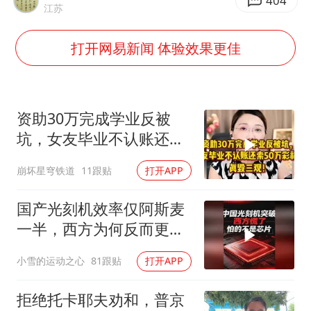
金饰克价大幅跳涨
404
江苏
泰国一女公务员妆容引争议 本人回应
打开网易新闻 体验效果更佳
关之琳否认与27岁模特的恋情
多地要求领导干部带头休假
对话重庆地铁吐血女孩
资助30万完成学业反被
中方回应日本广岛核爆81周年
坑，女友毕业不认账还索
50万彩礼，真毁三观
中国五箭齐发反制美国
崩坏星穹铁道
11跟贴
打开APP
中国经济展现强大韧性和活力
国产光刻机效率仅阿斯麦
一半，西方为何反而更
慌？
小雪的运动之心
81跟贴
打开APP
拒绝托卡耶夫劝和，普京