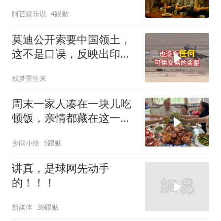
住2个月，我点头
阿芒娱乐说
4跟贴
莫迪公开索要中国领土，
这不是口误，反映出印度
内政危机的总爆发
残梦重生来
周末一家人凑在一块儿吃
顿饭，亲情都藏在这一饭
一菜里
乡间小徐
5跟贴
讲真，是球网先动手
的！！！
新媒体
39跟贴