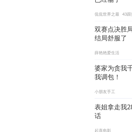
侃侃世界之最
43跟
双赛点决胜
结局舒服了
薛艳艳爱生活
婆家为贪我
我调包！
小朋友手工
表姐拿走我2
话
起喜电影