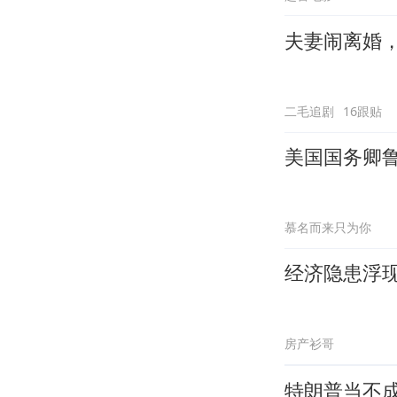
夫妻闹离婚
二毛追剧
16跟贴
美国国务卿
慕名而来只为你
经济隐患浮
房产衫哥
特朗普当不