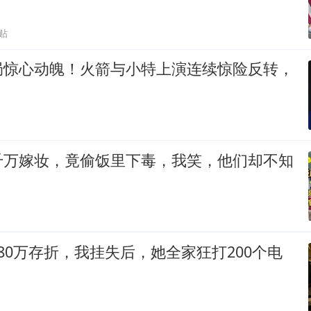
贴
局惊心动魄！火箭与小特上演连续惊险反转，
千万嫁妆，竟偷饭里下毒，我笑，他们却不知
80万存折，我挂失后，她全家狂打200个电