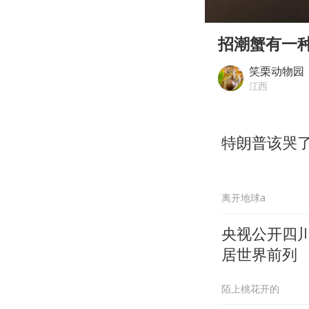
00:00
Play
招潮蟹有一
笑栗动物园
江西
特朗普该哭
离开地球a
央视公开四
居世界前列
陌上桃花开的