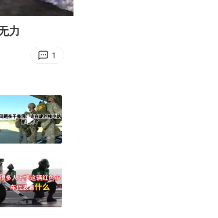
02:35
Enter
fullscreen
无力
1