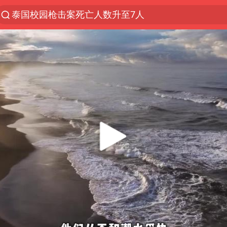
泰国校园枪击案死亡人数升至7人
泸溪河：桃酥吃出金属牙冠视频不实
美国将对多晶硅衍生品加征15%关税
改名后的“青海拉面”店
女子开一天一夜空调后二氧化碳中毒
泰高官回应中国人在泰遭歧视：全面调查
河南某医院2.33亿工程串标案细节披露
公司“上四休三”但要降薪1000元
台风灿鸿未来对中国无影响
美媒称美国想用战术核武器对抗中俄
985博士后被曝在妻子孕期出轨后续