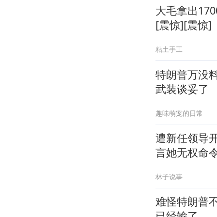
大毛拿出17
[震惊][震惊]
粘土手工
特朗普万没
武装谈妥了
趣味萌宠的日常
遭新任领导
言她无权命
林子说事
难怪特朗普
已经输了