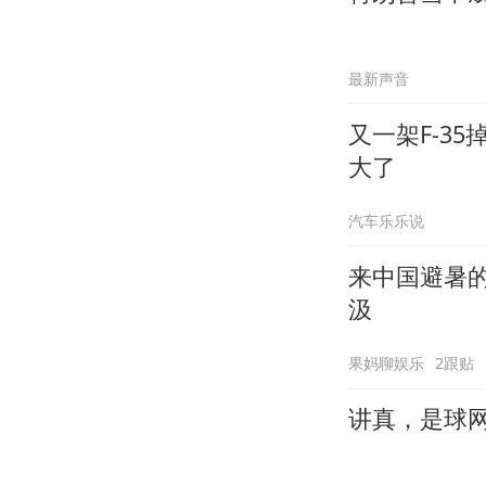
最新声音
又一架F-3
大了
汽车乐乐说
来中国避暑
汲
果妈聊娱乐
2跟贴
讲真，是球