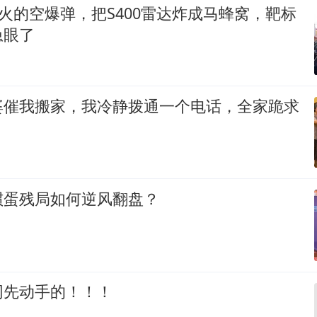
远火的空爆弹，把S400雷达炸成马蜂窝，靶标
急眼了
婆催我搬家，我冷静拨通一个电话，全家跪求
掼蛋残局如何逆风翻盘？
网先动手的！！！