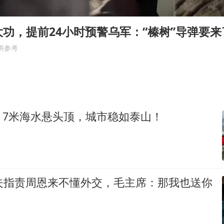
牛津大学一纸声明甩不了锅
包文婧：二胎很难一碗水端平
功，提前24小时预警乌军：“榛树”导弹要来
香港宏福苑火灾或由烟头引起
供参考
浙江台州《告全体市民书》
女主硬加吻戏短剧已下架
郑丽文：台湾从来没有“独立”过
：7米海水悬头顶，城市稳如泰山！
网传《披荆斩棘2026》名单
人民的健康、体质、幸福一脉相承
晓夫指责周恩来不懂外交，毛主席：那我也送你