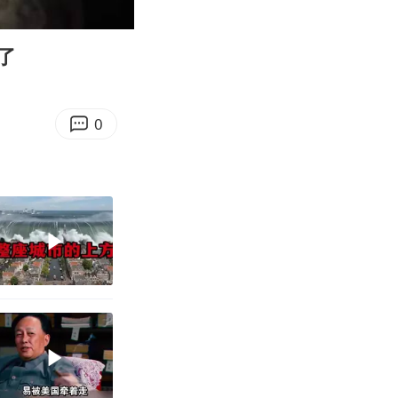
09:48
Enter
fullscreen
了
0