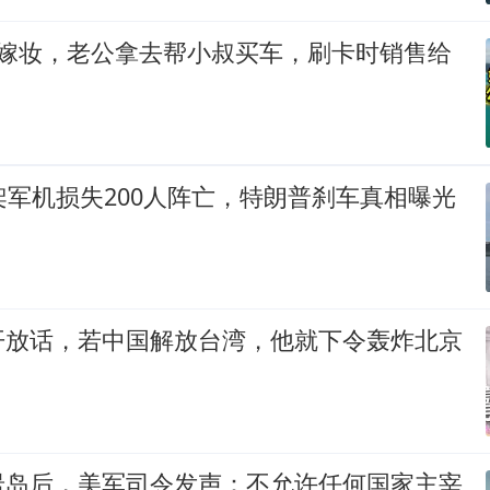
万嫁妆，老公拿去帮小叔买车，刷卡时销售给
架军机损失200人阵亡，特朗普刹车真相曝光
开放话，若中国解放台湾，他就下令轰炸北京
岩岛后，美军司令发声：不允许任何国家主宰