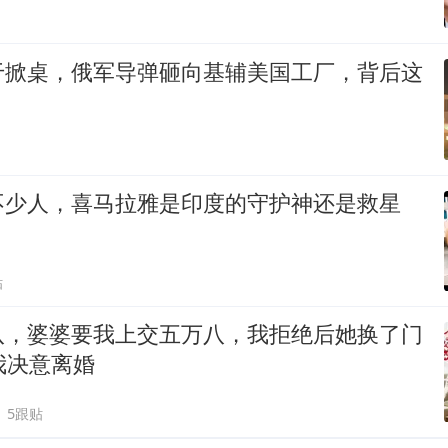
于掀桌，俄军导弹砸向基辅美国工厂，背后这
不少人，喜马拉雅是印度的守护神还是救星
贴
八，婆婆要我上交五万八，我拒绝后她换了门
我决意离婚
5跟贴