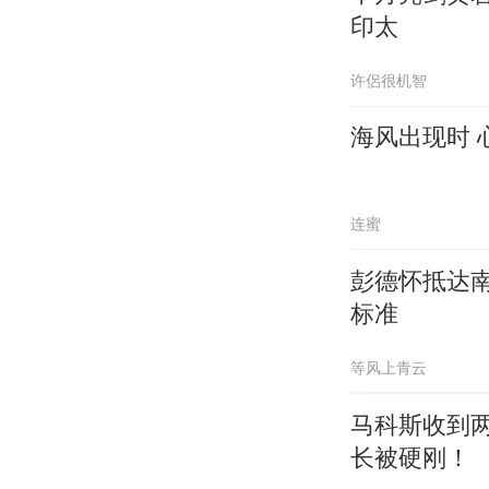
印太
许侶很机智
海风出现时 
连蜜
彭德怀抵达
标准
等风上青云
马科斯收到
长被硬刚！