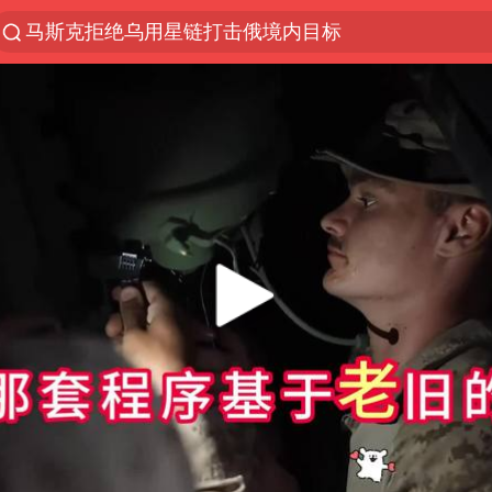
马斯克拒绝乌用星链打击俄境内目标
解锁各地夏日限定体验
金饰克价一夜涨回1300元
富婆带资进组给自己硬加60多场吻戏
男童模仿奥特曼从高处跳下致骨折
名创优品一次性内裤 颜面尽失
黄金创今年来最大单周涨幅
“六爷”挂一颗出场
白海豚将正面袭击贯穿浙江
视频丨中国东方电气集团原党组副书记、董事宋致远
梁家辉：到内地拍戏不是北上是回归