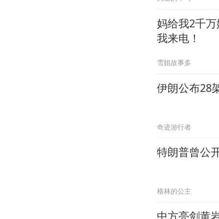
妈给我2千
我来电！
雪姐故事多
伊朗公布28
奇迹游行者
特朗普曾公
格林的公主
中方亮剑黄