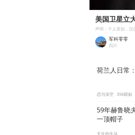
00:00
Play
美国卫星立大
声明：个人原创，仅
军科零零
四川
荷兰人日常
恋与深空
356跟贴
59年赫鲁
一顶帽子
天生的牛马