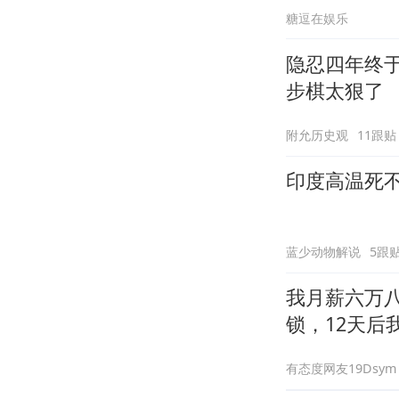
糖逗在娱乐
隐忍四年终
步棋太狠了
附允历史观
11跟贴
印度高温死
蓝少动物解说
5跟
我月薪六万
锁，12天后
有态度网友19Dsym