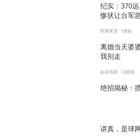
纪实：370
惨状让台军
阿离家居
1跟贴
离婚当天婆
我别走
起喜电影
12跟贴
绝招揭秘：
讲真，是球