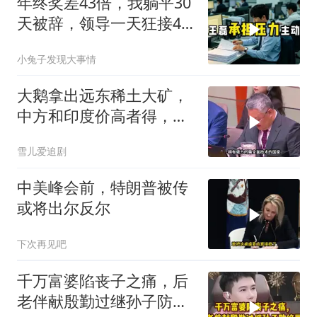
年终奖差43倍，我躺平30
天被辞，领导一天狂接47
个退单电话
小兔子发现大事情
大鹅拿出远东稀土大矿，
中方和印度价高者得，背
后全是各种算计
雪儿爱追剧
中美峰会前，特朗普被传
或将出尔反尔
下次再见吧
千万富婆陷丧子之痛，后
老伴献殷勤过继孙子防绝