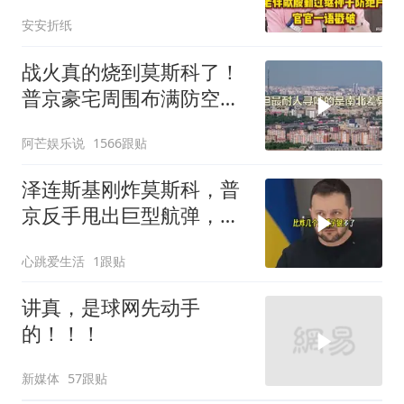
户，官官一语戳破
安安折纸
战火真的烧到莫斯科了！
普京豪宅周围布满防空
塔，大战一触即发2
阿芒娱乐说
1566跟贴
泽连斯基刚炸莫斯科，普
京反手甩出巨型航弹，砸
碎乌军指挥部
心跳爱生活
1跟贴
讲真，是球网先动手
的！！！
新媒体
57跟贴