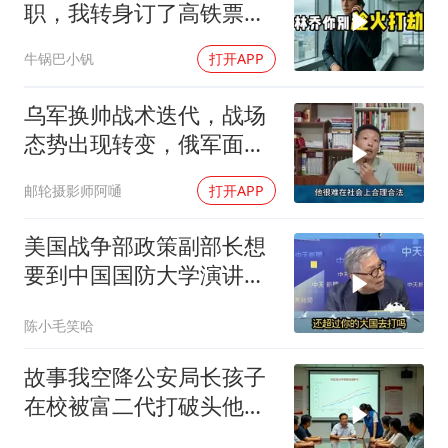
职，我转身订了高铁票。
2小时后总监急疯了：12
牛锅巴小钒
打开APP
亿合同没你根本签不了
乌军换帅战术迭代，战场
态势出现转变，俄军面临
严峻兵员压力
邮轮摄影师阿嗵
打开APP
美国战争部政策副部长想
要到中国国防大学演讲？
中国已读不回？
陈小毛笑哈
故事我空降公安局长孩子
在校被富二代打破头他爹
叫嚣开个价