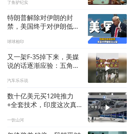
了鱼驴纪实
特朗普解除对伊朗的封
禁，美国终于对伊朗低头
认输了吗？
球球相印
又一架F-35掉下来，美媒
说的话逐渐应验：五角大
楼要亏大了
汽车乐乐说
数十亿美元买12吨推力
+全套技术，印度这次真
要搞定航发
一饮山河