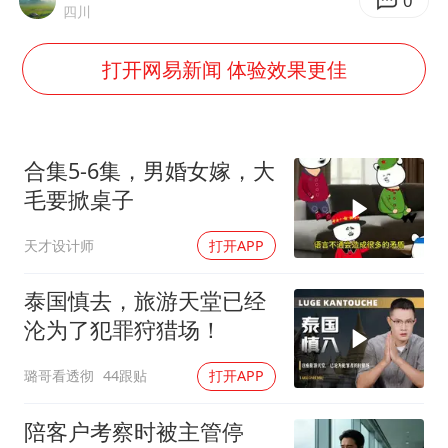
0
王艺迪无缘横滨赛决赛
四川
泰国：高度重视中国游客旅游体验
打开网易新闻 体验效果更佳
于东来直播和胖东来核心团队开会
2025年小学教师减少13.19万
上海大部迎大暴雨
合集5-6集，男婚女嫁，大
毛要掀桌子
《龙餐馆》 冲奖
构建更高水平的全民健身公共服务体系
天才设计师
打开APP
泰国慎去，旅游天堂已经
沦为了犯罪狩猎场！
璐哥看透彻
44跟贴
打开APP
陪客户考察时被主管停