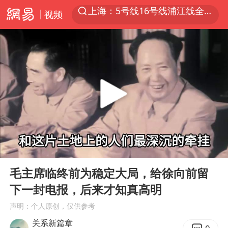
视频
上半年我国经营主体结构持续优化
美媒：美国爱国者导弹库存不足1700枚
上海有出现龙卷潜势
上海全域长途客运班次全部停运
白海豚逼近浙闽沿海
1枚就能让航母瘫痪 轰-6J实力有多强
国足U17与阿森纳决赛取消 并列冠军
00:00
06:30
上门女婿出轨女邻居多年被判重婚罪
Play
Ent
full
毛主席临终前为稳定大局，给徐向前留
今日15时起福州地铁高架区段停运
下一封电报，后来才知真高明
王艺迪2-4不敌张本美和止步4强
声明：个人原创，仅供参考
王传君 《披荆斩棘》
关系新篇章