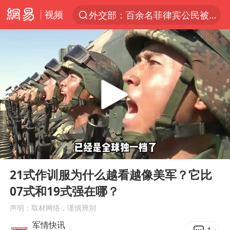
视频
外交部：百余名菲律宾公民被依法处理
7月份居民消费价格指数保持温和上涨
中使馆：重大涉诈逃犯檀某落网
台湾不是国家不存在“国格”
独闯南太行失联女子遗体已找到
哥伦比亚强震已致超20人死亡
哥伦比亚发生7.5级地震
00:00
01:47
上海将苏州河水强排至黄浦江
Play
Ent
full
中方：奉劝美方解除对古巴制裁封锁
21式作训服为什么越看越像美军？它比
07式和19式强在哪？
“老戏骨”秦焰去世
声明：取材网络，谨慎辨别
伊朗最高领袖将任命数名高级指挥官
军情快讯