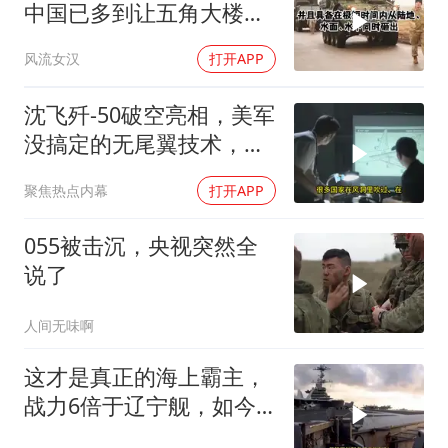
中国已多到让五角大楼头
皮发麻
风流女汉
打开APP
沈飞歼-50破空亮相，美军
没搞定的无尾翼技术，被
中国拿下了
聚焦热点内幕
打开APP
055被击沉，央视突然全
说了
人间无味啊
这才是真正的海上霸主，
战力6倍于辽宁舰，如今
美军彻底笑不出