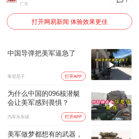
广岛长崎的昨天未必不会是日本的明天
1
广东
我国民营企业创新动能持续增强
打开网易新闻 体验效果更佳
苏有朋亮相百花奖
高铁双人座被免票儿童挤成3人座
五角大楼再公布UFO视频
中国导弹把美军逼急了
母子三人想去郴州结果到了彬州
公安部通报：抓获犯罪嫌疑人8200余名
笨尼尼子
打开APP
真理之光，何以能照亮复兴之路？
为什么中国的096核潜艇
会让美军感到畏惧？
汽车乐乐说
打开APP
美军做梦都想有的武器，