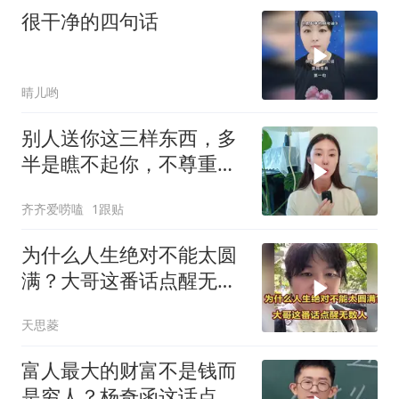
很干净的四句话
晴儿哟
别人送你这三样东西，多
半是瞧不起你，不尊重
你，别傻傻不知道！
齐齐爱唠嗑
1跟贴
为什么人生绝对不能太圆
满？大哥这番话点醒无数
人
天思菱
富人最大的财富不是钱而
是穷人？杨奇函这话点醒