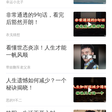
幸运小北子
非常通透的9句话，看完
后豁然开朗！
衣戈猜想
看懂世态炎凉！人生才能
一帆风顺
带娃翻车老父亲
人生遗憾如何减少？一个
秘诀揭晓！
恶的Y不二