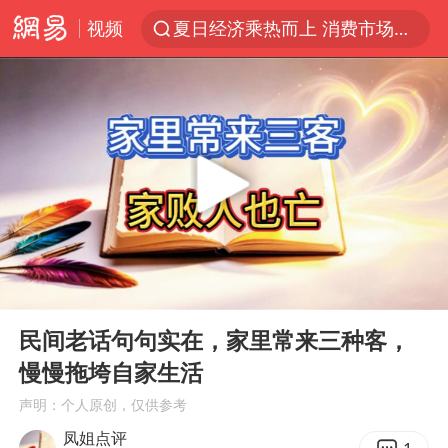
视频
夏日经济乘热而上 消费市场向新而行
于东来回应胖东来近25年老店年底关闭
以拒绝“和平委员会”的加沙和平计划
浙江省甬江发生2026年第1号洪水
国足U17与阿森纳决赛取消 并列冠军
独闯南太行的失联女生最后轨迹已确认
全球最大级别运输船通过长江大桥
00:00
03:29
香港刷新1884年以来最高气温纪录
Play
Ent
full
央视新主播李秋莹母校发文祝贺
民间老话句句实在，家里常来三种客，
慢慢拖垮自家生活
上门女婿出轨女邻居多年被判重婚罪
声明：个人原创，仅供参考
上海全力守护市民“菜篮子”
凤姐点评