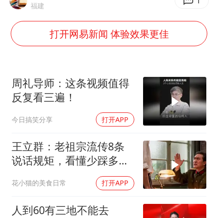
暑期研学游升温 在旅途中增长知识
1
福建
猫咪过火把节被抹成黑猫
打开网易新闻 体验效果更佳
BLG经理辟谣Bin离队
以军士兵把枪口对准中国记者
云南一男子胃中取出180颗铁钉
周礼导师：这条视频值得
曹颖儿子首次演长剧
反复看三遍！
总书记点赞的非遗苗绣焕发新生机
今日搞笑分享
打开APP
王立群：老祖宗流传8条
说话规矩，看懂少踩多少
人情弯路？
花小猫的美食日常
打开APP
人到60有三地不能去