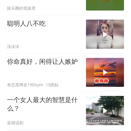
且行且珍惜
娱乐圈的笔娱君
聪明人八不吃
浅沫沫
你命真好，闲得让人嫉妒
有态度网友19Dsym
15跟贴
一个女人最大的智慧是什
么？
蓝猫说剧