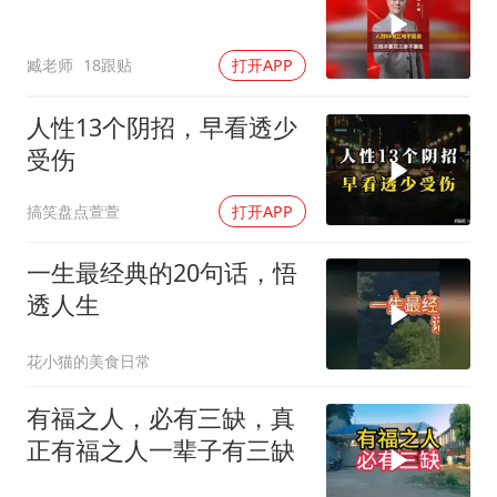
臧老师
18跟贴
打开APP
人性13个阴招，早看透少
受伤
搞笑盘点萱萱
打开APP
一生最经典的20句话，悟
透人生
花小猫的美食日常
有福之人，必有三缺，真
正有福之人一辈子有三缺