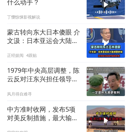
什么动手？
丁懰惊悚影视解说
蒙古转向东大日本傻眼 介
文汲：日本亚运会大陆派
团参加！
正经娱阅
4跟贴
1979年中央高层调整，陈
云反对汪东兴担任领导职
务
风月得自难寻
中方准时收网，发布5项
对美反制措施，最大输家
已浮现