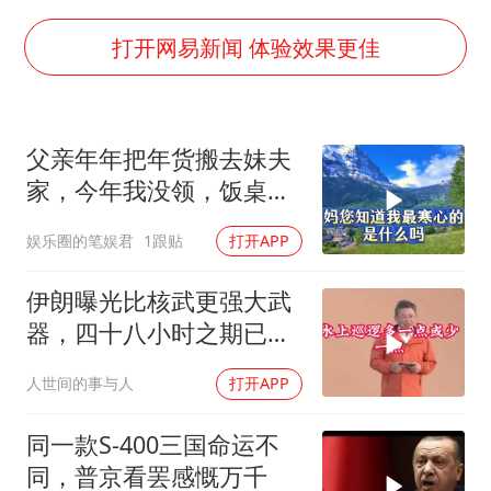
世界第1特鲁姆普斯诺克中国赛一轮游
打开网易新闻 体验效果更佳
云南一男子胃中取出180颗铁钉
景区回应“麦积山石窟看完需2000元”
曹颖儿子首次演长剧
父亲年年把年货搬去妹夫
以军士兵把枪口对准中国记者
家，今年我没领，饭桌上
全球最大级别运输船通过长江大桥
儿子一句话全家沉默
娱乐圈的笔娱君
1跟贴
打开APP
奋力开创中国式现代化建设新局面
伊朗曝光比核武更强大武
器，四十八小时之期已
到，美军难以取胜
人世间的事与人
打开APP
同一款S-400三国命运不
同，普京看罢感慨万千