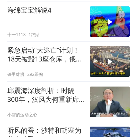
海绵宝宝解说4
十一1118
1跟贴
紧急启动“大逃亡”计划！
18天被毁13座仓库，俄电
商巨头被逼无奈，出此下
铁甲雄狮
292跟贴
策
邱震海深度剖析：时隔
300年，汉风为何重新席
卷西方？
小雪的运动之心
听风的蚕：沙特和胡塞为