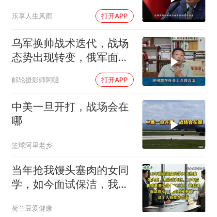
乐享人生风雨
打开APP
乌军换帅战术迭代，战场
态势出现转变，俄军面临
严峻兵员压力
邮轮摄影师阿嗵
打开APP
中美一旦开打，战场会在
哪
篮球阿里老乡
当年抢我馒头塞肉的女同
学，如今面试保洁，我亲
自面她
荷兰豆爱健康