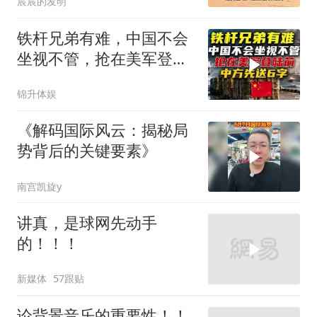
宸宸的发明
铁杆兄弟有难，中国不会
坐视不管，抢在美军登陆
前，中方先送6字
锦升体娱
《解码国际风云：揭秘局
势背后的关键要素》
南宫凯旋y
讲真，是球网先动手
的！！！
新媒体
57跟贴
论背景音乐的重要性！！