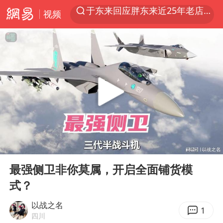
视频
上半年我国经营主体结构持续优化
《披荆斩棘2026》阵容官宣
陈幸同2比4张本美和 国乒双线丢冠
白海豚北上或致京津冀暴雨
美将每月供乌爱国者拦截导弹
新疆一婚礼线上邀请引热议
《龙餐馆》 冲奖
00:00
05:38
上门女婿出轨女邻居多年被判重婚罪
Play
Ent
full
香港刷新1884年以来最高气温纪录
最强侧卫非你莫属，开启全面铺货模
式？
国足U17与阿森纳决赛取消 并列冠军
以战之名
构建更高水平的全民健身公共服务体系
1
四川