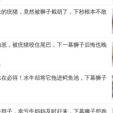
来的疣猪，竟然被狮子截胡了，下秒根本不敢
幼崽，被疣猪咬住尾巴，下一幕狮子后悔也晚
贴
志在必得！水牛却将它拖进鳄鱼池，下幕狮子
牛脖子，幸亏牛妈妈及时赶来，下幕狮子想跑