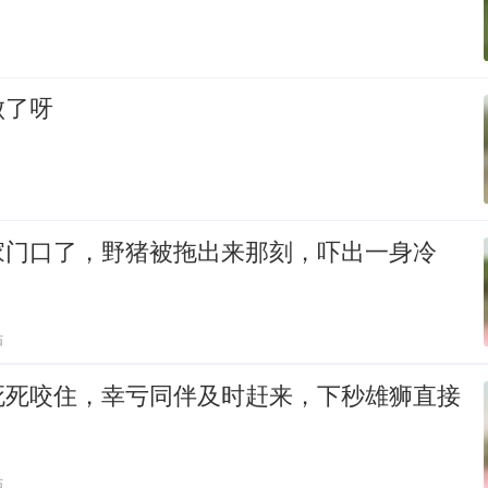
败了呀
家门口了，野猪被拖出来那刻，吓出一身冷
贴
死死咬住，幸亏同伴及时赶来，下秒雄狮直接
贴