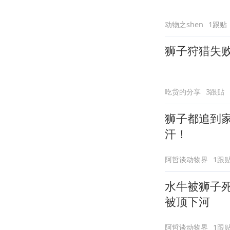
动物之shen
1跟贴
狮子狩猎失
吃货的分享
3跟贴
狮子都追到
汗！
阿哲谈动物界
1跟
水牛被狮子
被顶下河
阿哲谈动物界
1跟