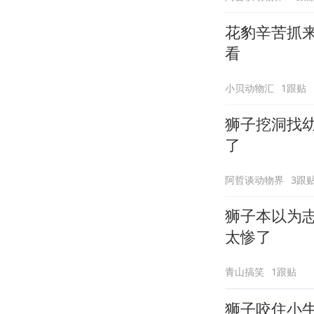
花豹辛苦抓
看
小贝动物汇
1跟贴
狮子挖洞找
了
阿哲谈动物界
3跟
狮子本以为
太惨了
青山搞笑
1跟贴
狮子咬住小