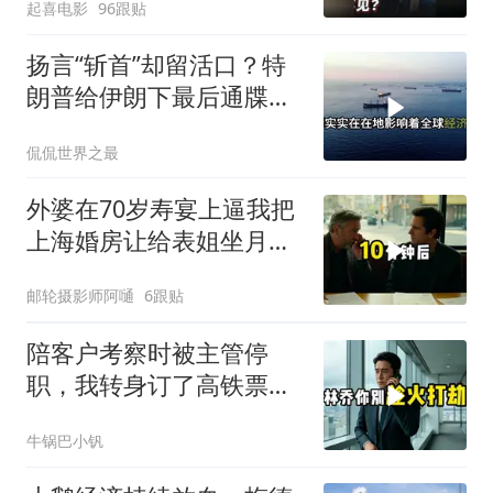
起喜电影
96跟贴
扬言“斩首”却留活口？特
朗普给伊朗下最后通牒，
这盘棋下得真精
侃侃世界之最
外婆在70岁寿宴上逼我把
上海婚房让给表姐坐月
子，我说行转问舅舅
邮轮摄影师阿嗵
6跟贴
陪客户考察时被主管停
职，我转身订了高铁票。
2小时后总监急疯了：12
牛锅巴小钒
亿合同没你根本签不了