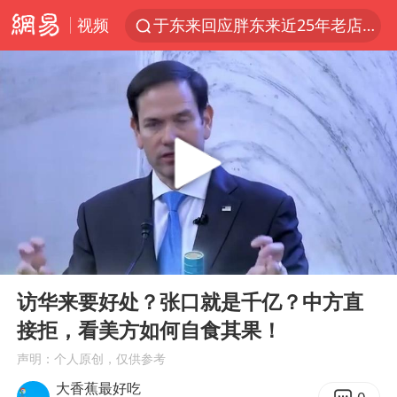
视频
于东来回应胖东来近25年老店年底关闭
见到女儿瞬间父亲眼里有了光
刘嘉玲晒与周星驰合照
香港刷新1884年以来最高气温纪录
独闯南太行的失联女生最后轨迹已确认
央视新主播李秋莹母校发文祝贺
上门女婿出轨女邻居多年被判重婚罪
00:00
09:01
国足U17与阿森纳决赛取消 并列冠军
Play
Ent
full
上海全力守护市民“菜篮子”
访华来要好处？张口就是千亿？中方直
接拒，看美方如何自食其果！
暑期研学游升温 在旅途中增长知识
声明：个人原创，仅供参考
猫咪过火把节被抹成黑猫
大香蕉最好吃