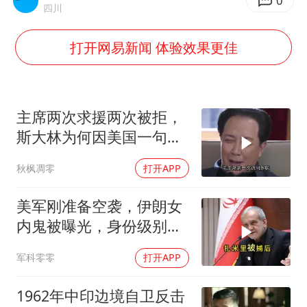
BLG经理辟谣Bin离队
0
四川
以军士兵把枪口对准中国记者
打开网易新闻 体验效果更佳
云南一男子胃中取出180颗铁钉
曹颖儿子首次演长剧
“开学三件套”全线暴涨
主席两次求援两次被拒，
总书记点赞的非遗苗绣焕发新生机
斯大林为何因美国一句话
态度大转弯？
秋枫凋零
打开APP
美军刚准备空袭，伊朗女
内鬼被曝光，身份级别很
意外
军科零零
打开APP
1962年中印边境自卫反击