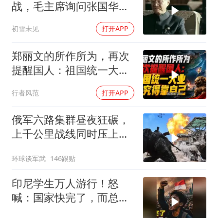
战，毛主席询问张国华能
否获胜
初雪未见
打开APP
郑丽文的所作所为，再次
提醒国人：祖国统一大
业，终究得靠自己！
行者风范
打开APP
俄军六路集群昼夜狂碾，
上千公里战线同时压上，
苏梅方向乌军精锐被成建
环球谈军武
146跟贴
制打残
印尼学生万人游行！怒
喊：国家快完了，而总统
却装看不见？