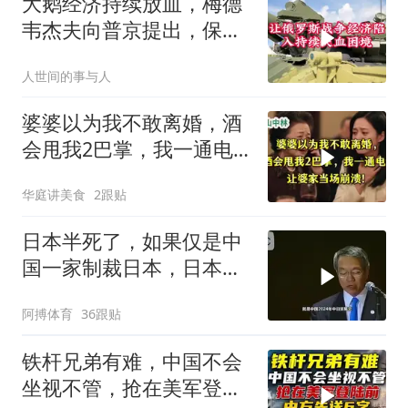
大鹅经济持续放血，梅德
韦杰夫向普京提出，保住
国家的唯一办法
人世间的事与人
婆婆以为我不敢离婚，酒
会甩我2巴掌，我一通电
话让婆家当场懵了
华庭讲美食
2跟贴
日本半死了，如果仅是中
国一家制裁日本，日本可
能还剩一口气
阿搏体育
36跟贴
铁杆兄弟有难，中国不会
坐视不管，抢在美军登陆