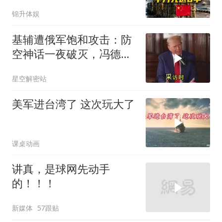
前，中方先送6字
锦升体娱
基辅遭俄军饱和攻击：防
空神话一夜破灭，冯德莱
恩怒了，欧洲的钱却救不
星空解密站
了急
美军进台湾了 这次玩大了
课桌动画
讲真，是球网先动手
的！！！
新媒体
57跟贴