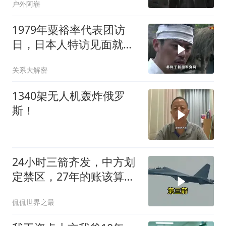
户外阿崭
1979年粟裕率代表团访
日，日本人特访见面就喊
首长好
关系大解密
1340架无人机轰炸俄罗
斯！
24小时三箭齐发，中方划
定禁区，27年的账该算
了，强制拖船摆上台面
侃侃世界之最