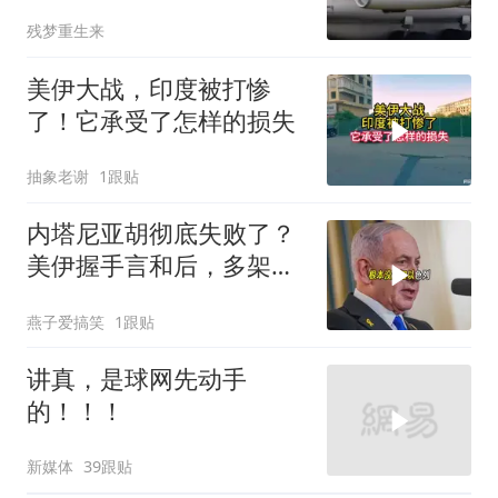
升级
残梦重生来
美伊大战，印度被打惨
了！它承受了怎样的损失
抽象老谢
1跟贴
内塔尼亚胡彻底失败了？
美伊握手言和后，多架美
军机飞离以色列
燕子爱搞笑
1跟贴
讲真，是球网先动手
的！！！
新媒体
39跟贴