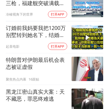
三枪，福建舰突破满载上
限，战略意义非凡
冷峻视角下的世界
打开APP
订婚前我妈要我把1200万
别墅转到她名下，结婚当
天婆婆说：你那别墅给小
起喜电影
打开APP
叔子当新房
特朗普对伊朗最后机会表
态被证虚假
聚焦热点内幕
16跟贴
黑龙江密山真实大案：天
不藏恶，罪恶终难逃