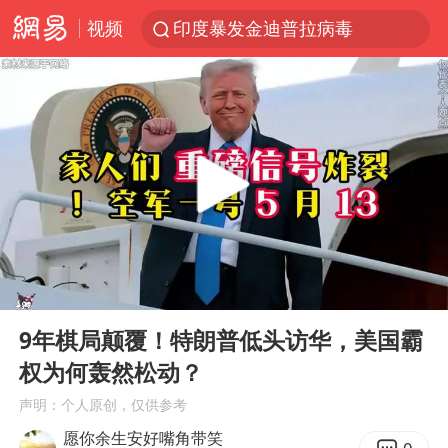
视频
印度暴发金迪普拉病毒
41岁女子为鼓励女儿考上985研究生
郑国霖回应去景区上班被保安拦下
24小时不关空调 电费反而更低？
陕西柞水突发泥石流致1死2失联
“梅姨”已是老年人 死刑或适用受限
“事业单位招聘不是人情买卖”
00:00
04:56
杭州一小区17楼玻璃幕墙爆裂
Play
Ent
full
南大数院院长疑辞职信里写不想干了
9年棋局颠覆！特朗普低头访华，美国霸
权为何轰然松动？
美国退回1000亿美元关税
声明：个人原创，仅供参考
李亚鹏向地铁吐血女孩捐99999元
愿你余生安好嘴角带笑