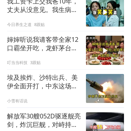
我工资卡上交我爸10年，
丈夫从没意见。我生病住
院急需手术费时
今日养生之道
8跟贴
婶婶听说我请客带全家12
口霸坐开吃，龙虾茅台点
到飞起，我没发
叮当当科技
3跟贴
埃及挨炸、沙特出兵、美
伊全面开打，中东这场仗
把所有人都拖下水了
小雪有话说
解放军30艘052D驱逐舰亮
剑，炸沉巨舰，对峙持续