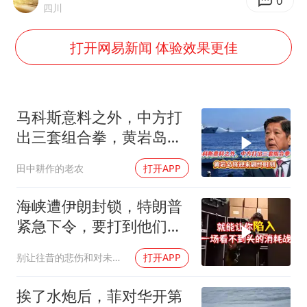
杨某某拒服兵役 不得录用为公务员
0
四川
新华社权威快报|我国编制完成新版全月地质图
打开网易新闻 体验效果更佳
知识产权强国建设驶入“快车道”
要给全体职工“应休尽休”的底气
曝张一鸣下死命令：不依赖AI蒸馏技术
马科斯意料之外，中方打
中国经济展现强大韧性和活力
出三套组合拳，黄岩岛将
迎来剧终时刻
田中耕作的老农
打开APP
海峡遭伊朗封锁，特朗普
紧急下令，要打到他们承
受不住
别让往昔的悲伤和对未来的恐惧
打开APP
挨了水炮后，菲对华开第