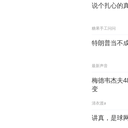
说个扎心的
糖果手工问问
特朗普当不
最新声音
梅德韦杰夫
变
清衣渡a
讲真，是球