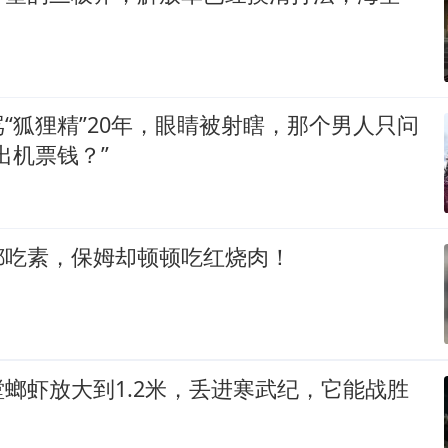
“狐狸精”20年，眼睛被射瞎，那个男人只问
出机票钱？”
都吃素，保姆却顿顿吃红烧肉！
螂虾放大到1.2米，丢进寒武纪，它能战胜