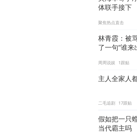
体联手接下
聚焦热点直击
林青霞：被骂
了一句“谁来
周周说娱
1跟贴
主人全家人
二毛追剧
17跟贴
假如把一只螳
当代霸主吗