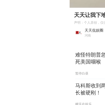
00:00
Play
天天让我下
声明：个人原创，仅
天天侃娱圈
河南
难怪特朗普
死美国咽喉
暂停白昼
马科斯收到
长被硬刚！
糖逗在娱乐