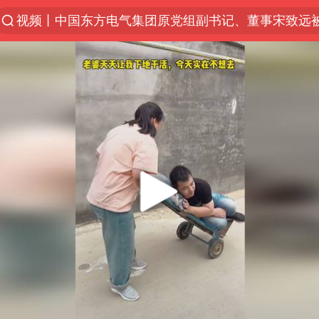
视频丨中国东方电气集团原党组副书记、董事宋致远
四川宜宾市珙县发生3.4级地震
白海豚将正面袭击贯穿浙江
香港宏福苑火灾或由烟头引起
中国父女泰国骑摩托车坠崖1死1伤
浙江台州《告全体市民书》
上海多家景点临时闭园或调整运营时间
周末打虎 宋致远被查
台风白海豚实时路径
郑丽文：台湾从来没有“独立”过
女子网购名牌包发现是自己丢的那只