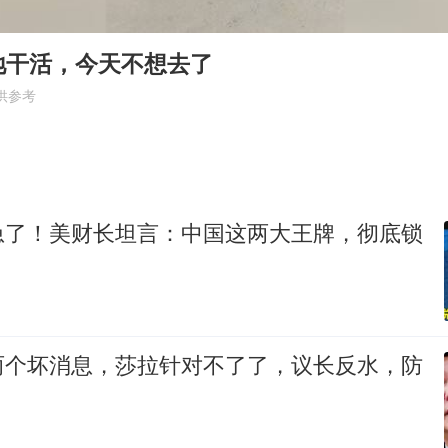
多个明星演唱会取消
因定位纠纷男子将外卖员砍成植物人
地干活，今天不想去了
万岁山接盘烂尾恒大文旅城
供参考
泰国初中生饮弹自尽前开了26枪
Kimi K3也失控了
习近平心系体育强国建设
急了！美财长坦言：中国这两大王牌，彻底锁
两个坏消息，莎拉针对不了了，议长反水，防