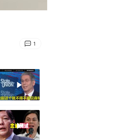
00:14
Enter
fullscreen
1