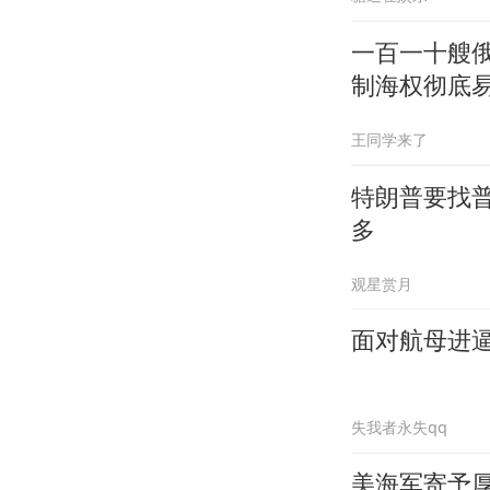
一百一十艘俄
制海权彻底
王同学来了
特朗普要找
多
观星赏月
面对航母进
失我者永失qq
美海军寄予