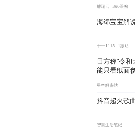
璩瑞云
396跟贴
海绵宝宝解说
十一1118
1跟贴
日方称“令和
能只看纸面
星空解密站
抖音超火歌
智慧生活笔记