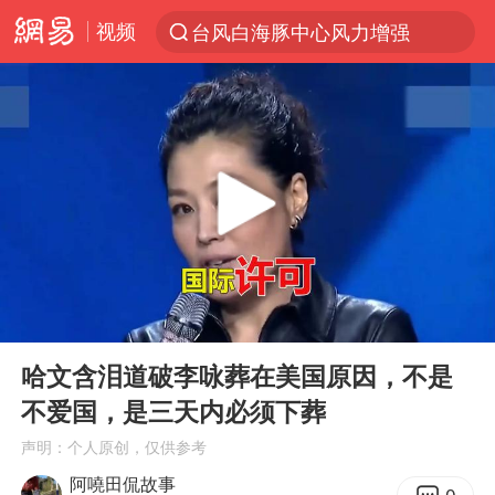
视频
台风白海豚中心风力增强
上半年我国机械工业经济运行稳中有进
我国货物贸易进出口超30万亿元
佛山通报笔试前13被淘汰后5名进体检
国防部回应日本试射“战斧”导弹
广东雷州通报特教老师招聘违规事件
“立秋的第一杯奶茶”又爆单了
00:00
01:48
泰国枪击案凶手先杀祖父母后行凶
Play
Ent
full
宇树科技中一签需缴款7.54万元
哈文含泪道破李咏葬在美国原因，不是
不爱国，是三天内必须下葬
女子开一天一夜空调后二氧化碳中毒
声明：个人原创，仅供参考
国防部：坚决反制任何闹海挑衅图谋
阿嘵田侃故事