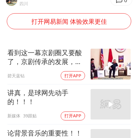
山东一元代青花杯离奇失踪
0
四川
台湾海峡南口北上船舶实施交通管制
打开网易新闻 体验效果更佳
“新疆阿勒泰八月能滑雪”不实
向鹏0-3不敌张本智和
四川宜宾地震网友称睡觉被摇醒
看到这一幕京剧圈又要酸
今日立秋你咬秋了吗
了，京剧传承的发展，郭
德纲是功德无量
公司“上四休三”但要降薪1000元
碧天蓝钻
打开APP
东方之约 相约未来
讲真，是球网先动手
的！！！
新媒体
39跟贴
打开APP
论背景音乐的重要性！！