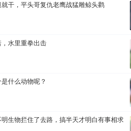
服就干，平头哥复仇老鹰战猛雕鲸头鹳
诺，水里重拳出击
个是什么动物呢？
不明生物拦住了去路，搞半天才明白有事相求