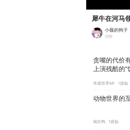
00:00
Play
犀牛在河马
小薇的狗子
河南
贪嘴的代价
上演残酷的“
奇观世界Mr
1跟贴
动物世界的
疯狂鸭
1跟贴