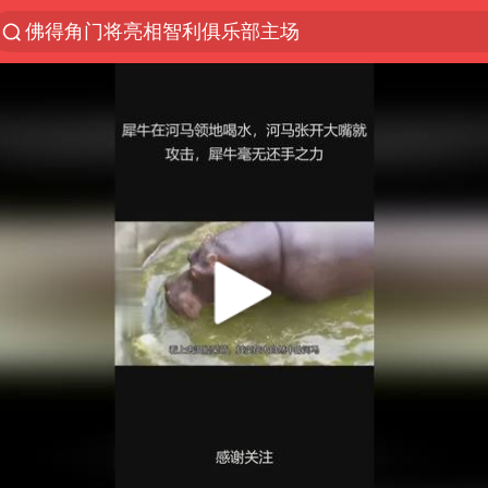
佛得角门将亮相智利俱乐部主场
以“新”破局 首发经济点亮城市消费活力
中方回应是否在太平洋海底开采稀土
陈熠被张本美和连扳三局逆转
看守所辅警收受10万获刑1年
宇树科技发行价格150.80元/股
U17国足1分钟轰2球
法国将禁止“未经同意的电话营销”
吉林一“温度计大楼”读数爆表
五粮液渠道价一箱上涨近百元
贵州轮胎子公司获美国退税8136万