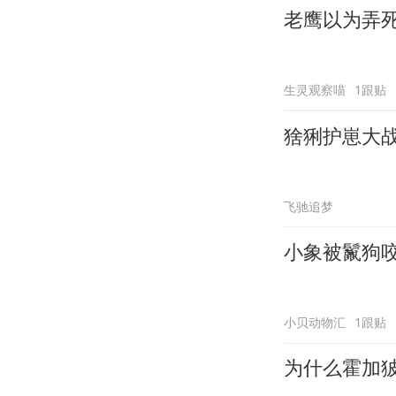
老鹰以为弄
生灵观察喵
1跟贴
猞猁护崽大
飞驰追梦
小象被鬣狗
小贝动物汇
1跟贴
为什么霍加