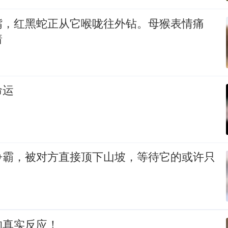
嘴，红黑蛇正从它喉咙往外钻。母猴表情痛
着
命运
争霸，被对方直接顶下山坡，等待它的或许只
的真实反应！