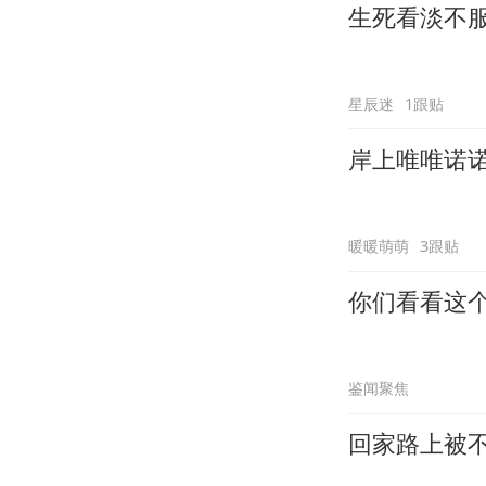
生死看淡不
星辰迷
1跟贴
岸上唯唯诺
暖暖萌萌
3跟贴
你们看看这
鉴闻聚焦
回家路上被