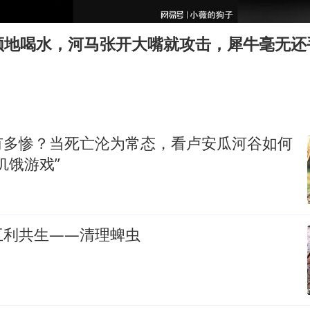
CIA被曝已秘密设立古巴工作组
我国编制完成新版全月地质图
领地喝水，河马张开大嘴就攻击，犀牛毫无还
郑国霖回应去景区上班被保安拦下
深圳地面沉降致车辆损坏系谣言
外交部发言人就广岛核爆81周年等答记者问
首次证实！“胶球”存在
有多惨？当死亡沦为常态，看卢安瓜河谷如何
东方甄选被判赔偿江小白30万元
饥饿游戏”
奋进开新局 实干挑大梁
互利共生——清理蜱虫