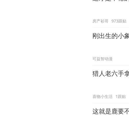
房产衫哥
973跟贴
刚出生的小
可益智动漫
猎人老六手
喜物小生活
1跟贴
这就是鹿要