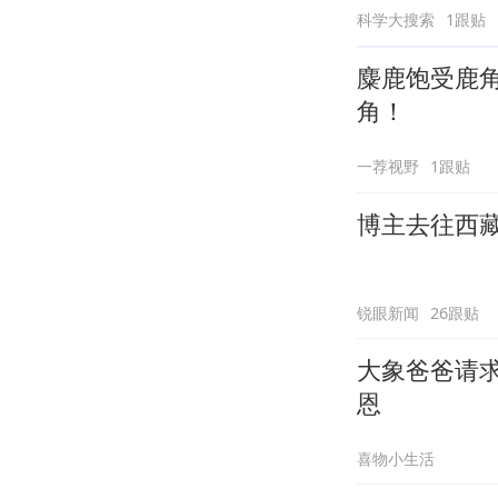
科学大搜索
1跟贴
麋鹿饱受鹿
角！
一荐视野
1跟贴
博主去往西
锐眼新闻
26跟贴
大象爸爸请
恩
喜物小生活