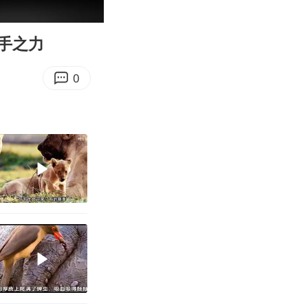
01:41
Enter
fullscreen
手之力
0