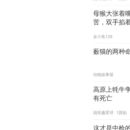
母猴大张着
苦，双手掐
金小鱼128
薮猫的两种
动物故事屋
高原上牦牛
有死亡
搞怪趣星球
1跟贴
这才是中枪