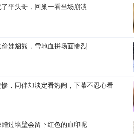
死了平头哥，回巢一看当场崩溃
战偷娃貂熊，雪地血拼场面惨烈
咬惨，同伴却淡定看热闹，下幕不忍心看
狓蹭过墙壁会留下红色的血印呢