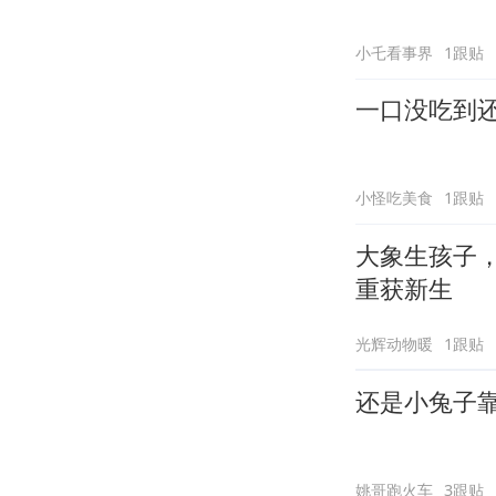
小乇看事界
1跟贴
一口没吃到
小怪吃美食
1跟贴
大象生孩子
重获新生
光辉动物暖
1跟贴
还是小兔子
姚哥跑火车
3跟贴