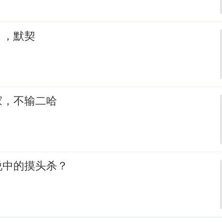
，，默契
家，不输二哈
说中的摸头杀？