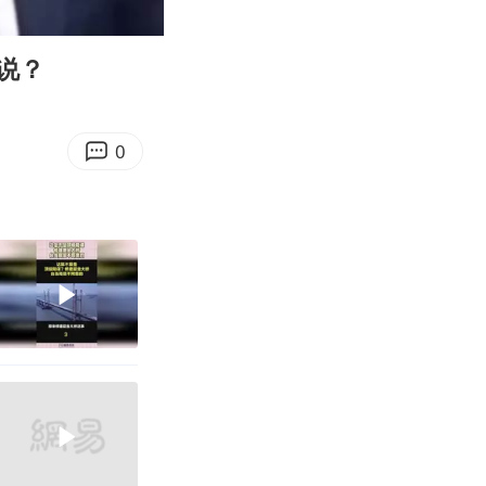
05:40
Enter
fullscreen
说？
0