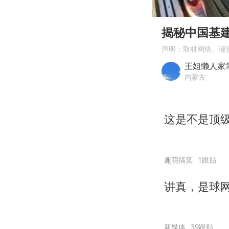
00:00
Play
揭秘中国基
声明：取材网络、谨
王姐懒人家
内蒙古
这是不是顶
趣萌搞笑
1跟贴
讲真，是球
新媒体
39跟贴