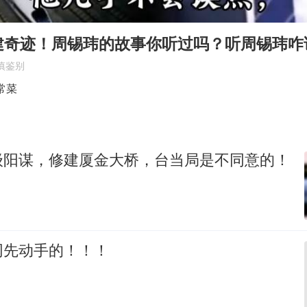
建奇迹！周锡玮的故事你听过吗？听周锡玮咋
慎鉴别
常菜
级阳谋，修建厦金大桥，台当局是不同意的！
网先动手的！！！