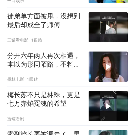
一口娱乐
徒弟单方面被甩，没想到
最后却成全了师傅
三猫看电影
1跟贴
分开六年两人再次相遇，
本以为形同陌路，不料突
然冒出个儿子
墨林电影
1跟贴
梅长苏不只是林殊，更是
七万赤焰冤魂的希望
蜜罐看剧
索副旅长要被调走了，男