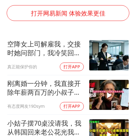
国乒男单横滨冠军赛全军覆没
38岁演员求职万岁山NPC成功
打开网易新闻 体验效果更佳
胡彦斌获《歌手2026》歌王
日本试射“战斧”导弹，国防部回应
空降女上司解雇我，交接
胡彦斌韩磊 谁帮谁
时她问部门，我冷笑回
“今天得有40℃了吧 为啥还不预警”
答：明天
真正能保护你的
打开APP
夯实基础开新局
刚离婚一分钟，我直接开
除年薪两百万的小叔子，
前婆婆打两百通电
有态度网友19Dsym
打开APP
小姑子摆70桌没请我，我
从韩国回来老公花光我嫁