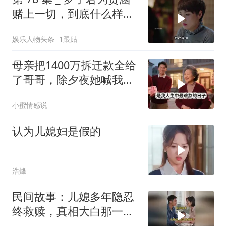
赌上一切，到底什么样的
男人，能让一个女人不惜
娱乐人物头条
1跟贴
拿自己的前途去冒险
母亲把1400万拆迁款全给
了哥哥，除夕夜她喊我回
家，我平静地说：不去
小蜜情感说
了，刚花900万给婆婆换
了套别墅
认为儿媳妇是假的
浩烽
民间故事：儿媳多年隐忍
终救赎，真相大白那一刻
众人泪目