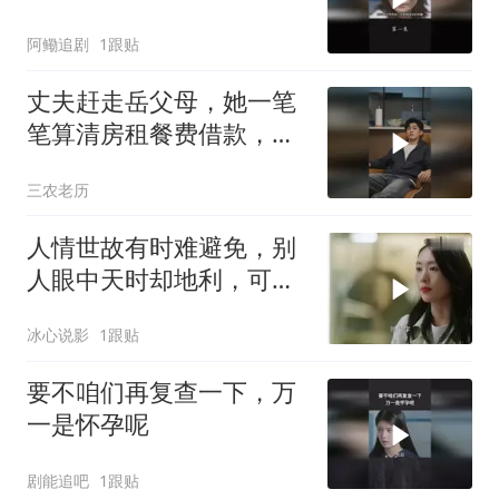
阿鳓追剧
1跟贴
丈夫赶走岳父母，她一笔
笔算清房租餐费借款，丈
夫悔不当初
三农老历
人情世故有时难避免，别
人眼中天时却地利，可惜
偏偏人不和
冰心说影
1跟贴
要不咱们再复查一下，万
一是怀孕呢
剧能追吧
1跟贴