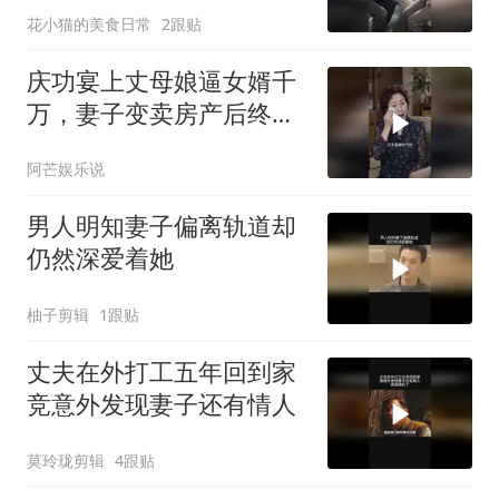
花小猫的美食日常
2跟贴
庆功宴上丈母娘逼女婿千
万，妻子变卖房产后终看
清家人真面目
阿芒娱乐说
男人明知妻子偏离轨道却
仍然深爱着她
柚子剪辑
1跟贴
丈夫在外打工五年回到家
竞意外发现妻子还有情人
莫玲珑剪辑
4跟贴