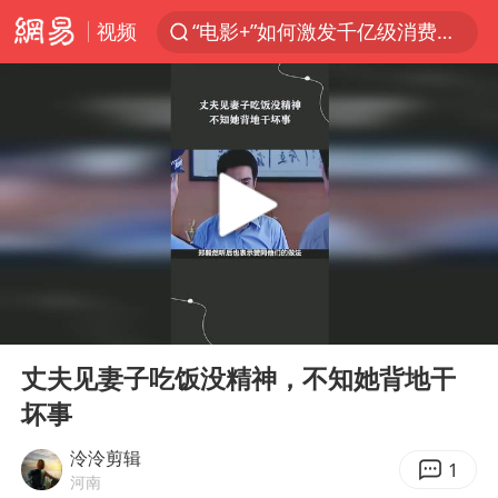
视频
“电影+”如何激发千亿级消费新活力？
全球首个长时储能一体化产业园量产
台风白海豚加强
中国女篮70-67险胜尼日利亚女篮
四川宜宾高县4.9级地震致1死
名创优品回应女子吐槽内裤质量差
出口禁令驱动有色板块大涨
00:00
02:55
秋天的第一杯奶茶到底有多火
Play
Ent
full
国防部：中国军队坚决反制任何闹海挑衅图谋
丈夫见妻子吃饭没精神，不知她背地干
坏事
U17国足点球大战淘汰河床晋级决赛
美股存储板块集体大跌
泠泠剪辑
1
河南