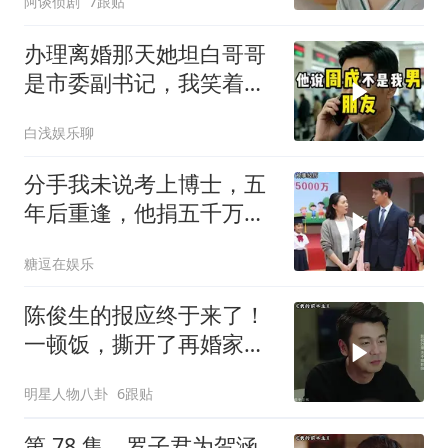
阿谈侦剧
7跟贴
办理离婚那天她坦白哥哥
是市委副书记，我笑着打
通省委组织部长
白浅娱乐聊
分手我未说考上博士，五
年后重逢，他捐五千万现
身女儿毕业典礼
糖逗在娱乐
陈俊生的报应终于来了！
一顿饭，撕开了再婚家庭
最残忍的真相
明星人物八卦
6跟贴
第 78 集 _ 罗子君为贺涵