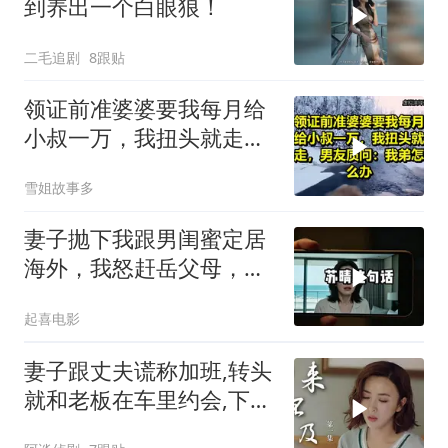
到养出一个白眼狼！
二毛追剧
8跟贴
领证前准婆婆要我每月给
小叔一万，我扭头就走，
男友质问：我弟怎么办？
雪姐故事多
妻子抛下我跟男闺蜜定居
海外，我怒赶岳父母，深
夜电话炸锅
起喜电影
妻子跟丈夫谎称加班,转头
就和老板在车里约会,下秒
结局意外