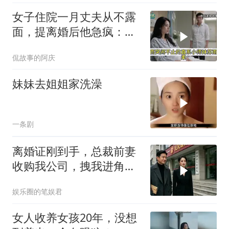
女子住院一月丈夫从不露
面，提离婚后他急疯：想
起我了？
侃故事的阿庆
妹妹去姐姐家洗澡
一条剧
离婚证刚到手，总裁前妻
收购我公司，拽我进角
落：我来全是为了你
娱乐圈的笔娱君
女人收养女孩20年，没想