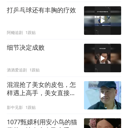
打乒乓球还有丰胸的疗效
阿鳓追剧
1跟贴
细节决定成败
酒酒爱追剧
1跟贴
混混抢了美女的皮包，怎
样遇上高手，美女直接教
训他
影中见影
1跟贴
1077甄嬛利用安小鸟的猫