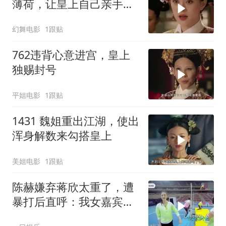
薄荷，让皇上自己亲手杖
毙了小小鸟
幻舞电影
1跟贴
762违背心意进宫，皇上
独赐封号
平姐电影
1跟贴
1431 魏姐重出江湖，使出
浑身解数来勾搭皇上
美姐电影
1跟贴
陈赫嫌弃蒋欣太重了，遭
暴打后直呼：我女嘉宾打
我！