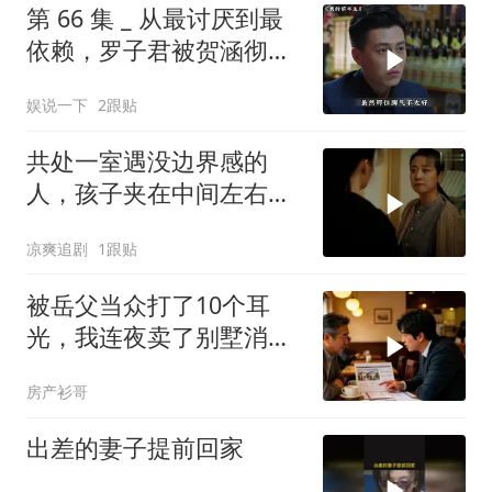
第 66 集 _ 从最讨厌到最
依赖，罗子君被贺涵彻底
改变
娱说一下
2跟贴
共处一室遇没边界感的
人，孩子夹在中间左右为
难，窒息妈妈太让人闹心
凉爽追剧
1跟贴
被岳父当众打了10个耳
光，我连夜卖了别墅消
失，10天后一家被赶走
房产衫哥
出差的妻子提前回家