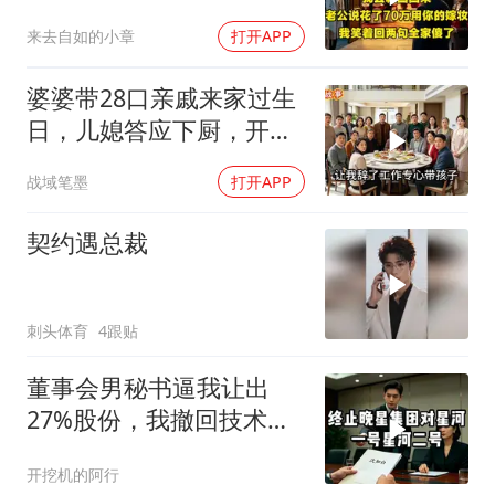
妆，笑两句全家傻了
来去自如的小章
打开APP
婆婆带28口亲戚来家过生
日，儿媳答应下厨，开饭
时全愣住了
战域笔墨
打开APP
契约遇总裁
刺头体育
4跟贴
董事会男秘书逼我让出
27%股份，我撤回技术
股，公司瞬亏3000亿，她
开挖机的阿行
崩溃