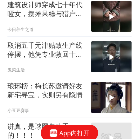
建筑设计师穿成七十年代
哑女，摆摊果糕与猎户并
肩风雨
今日养生之道
取消五千元津贴致生产线
停摆，他凭专业救回十二
亿订单
鬼菜生活
琅琊榜：梅长苏邀请好友
新宅寻宝，实则另有隐情
小豆豆赛事
讲真，是球网先动手
App内打开
的！！！