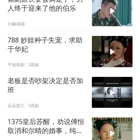
人终于迎来了他的伯乐
川麻喵喵
788 妙娃种子失宠，求助
于华妃
平姐电影
1跟贴
老板是否吵架决定是否加
班
朵朵影汇
1跟贴
1375皇后苏醒，劝说傅恒
取消和尔晴的婚事，纯妃
对傅恒的一厢情愿