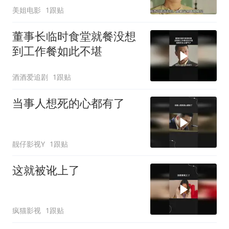
美姐电影
1跟贴
董事长临时食堂就餐没想
到工作餐如此不堪
酒酒爱追剧
1跟贴
当事人想死的心都有了
靓仔影视Y
1跟贴
这就被讹上了
疯猫影视
1跟贴