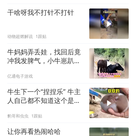
干啥呀我不打针不打针
动物超燃解说
1跟贴
牛妈妈弄丢娃，找回后竟
冲我发脾气，小牛崽趴牛
背撒娇萌化了
亿通电子游戏
牛生下一个“捏捏乐” 牛主
人自己都不知道这个是什
么东西
豹哥和虫虫
1跟贴
让你再看热闹哈哈