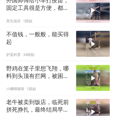
外国师傅给小羊打疫苗，
固定工具很是方便，都是
经验所得！
贵生搞笑
1跟贴
不值钱，一般般，能买得
起
驴蛋科普
34跟贴
野鸡在笼子里想飞翔，哪
料到头顶有拦网，被困住
下不来！
小嘟嘚啵嘚
1跟贴
老牛被卖到饭店，临死前
拼死挣扎，最终结局早已