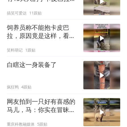
吃也行不吃饿着也行！
搞笑可爱达
11跟贴
饲养员称不能抱卡皮巴
拉，原因竟是这样，看其
操作突然觉悟！
笑料萌记
1跟贴
白瞎这一身装备了
疯狂鸭
4跟贴
网友拍到一只好有喜感的
马儿，马：你实在冒昧了
哈，网友：你说话口音也
重庆科教融媒体
5跟贴
好搞笑啊