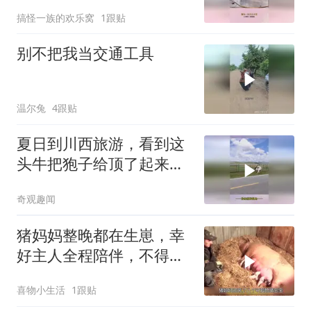
注定！
搞怪一族的欢乐窝
1跟贴
别不把我当交通工具
温尔兔
4跟贴
夏日到川西旅游，看到这
头牛把狍子给顶了起来，
网友：各自都不知道自己
奇观趣闻
的实力
猪妈妈整晚都在生崽，幸
好主人全程陪伴，不得不
说母爱实在伟大
喜物小生活
1跟贴