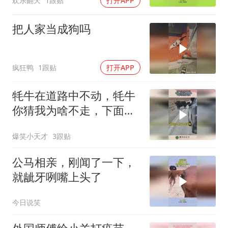
欢乐翻天
1跟贴
打开APP
把人家当成狗吗
疯狂鸭
1跟贴
打开APP
牦牛在道路中不动，牦牛
你猜我为啥不走，下面司
机慌忙逃窜！
爆笑小天才
3跟贴
公马相亲，刚闻了一下，
就龇牙咧嘴上头了
今日说笑