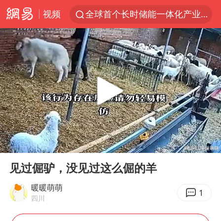
视频
全球首个长时储能一体化产业园量产
台风白海豚已进入24小时警戒线
中国女篮70-67险胜尼日利亚女篮
上海：台风白海豚或将带来龙卷风
四川宜宾市高县4.9级地震致1人死亡
名创优品回应女子吐槽内裤质量差
出口禁令驱动有色板块大涨
00:00
01:17
中巨芯：上半年归母净利润1405.77万元
Play
Ent
full
秋天的第一杯奶茶到底有多火
见过倔驴，没见过这么倔的羊
38岁演员求职万岁山NPC成功
暖暖萌萌
1
四川
国乒男单横滨冠军赛全军覆没