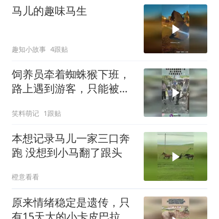
马儿的趣味马生
趣知小故事
4跟贴
饲养员牵着蜘蛛猴下班，
路上遇到游客，只能被迫
营业了！
笑料萌记
1跟贴
本想记录马儿一家三口奔
跑 没想到小马翻了跟头
橙意看看
原来情绪稳定是遗传，只
有15天大的小卡皮巴拉，