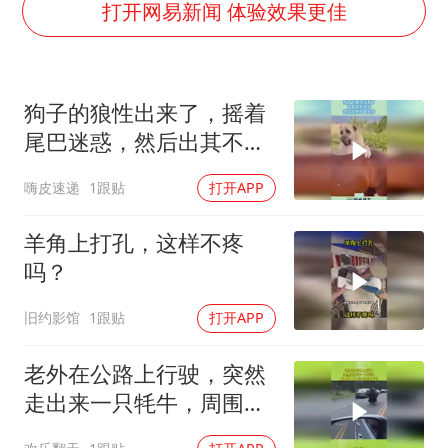
U17国足三连胜晋级明日之星半决赛
打开网易新闻 体验效果更佳
美股存储板块集体大跌
胡彦斌获《歌手2026》歌王
狗子的狼性出来了，摇着
东航：国内客票提前14天免费退改
尾巴迷惑，然后出其不备
胜宏科技：股票交易异常波动
攻击！
嗨皮速递
1跟贴
打开APP
夯实基础开新局
羊角上打孔，这样不疼
吗？
旧约影馆
1跟贴
打开APP
老外在公路上行驶，突然
走出来一只牦牛，周围几
十米的车全让着它