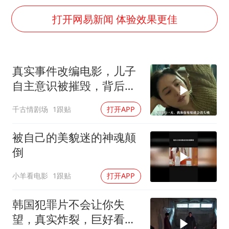
杭州全市有序停课
打开网易新闻 体验效果更佳
上四休三，但降薪1000元，你接受吗？
泰国初中生饮弹自尽前开了26枪
36岁男演员成景区NPC后人气爆棚
真实事件改编电影，儿子
梁家辉：到内地拍戏不是北上是回归
自主意识被摧毁，背后故
全民健身事业高质量发展
事引反思
千古情剧场
1跟贴
打开APP
乐享全民健身 共筑健康中国
被自己的美貌迷的神魂颠
倒
小羊看电影
1跟贴
打开APP
韩国犯罪片不会让你失
望，真实炸裂，巨好看！