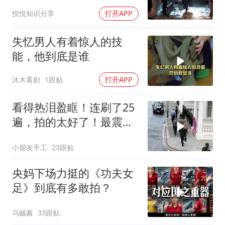
一秒也舍不得快进！
悦悦知识分享
打开APP
失忆男人有着惊人的技
能，他到底是谁
沐木看剧
1跟贴
打开APP
看得热泪盈眶！连刷了25
遍，拍的太好了！最震惊
的是真实事件改编
小朋友手工
23跟贴
央妈下场力挺的《功夫女
足》到底有多敢拍？
乌贼酱
33跟贴