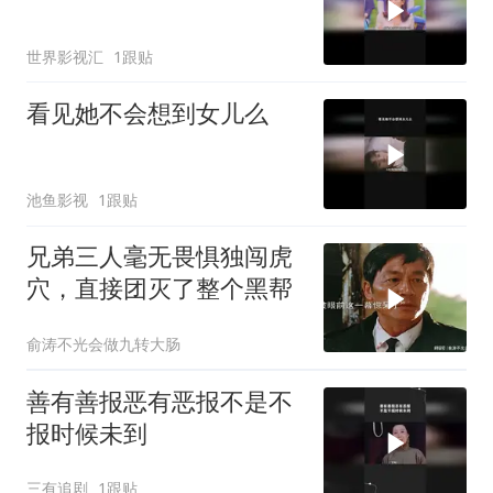
世界影视汇
1跟贴
看见她不会想到女儿么
池鱼影视
1跟贴
兄弟三人毫无畏惧独闯虎
穴，直接团灭了整个黑帮
俞涛不光会做九转大肠
善有善报恶有恶报不是不
报时候未到
三有追剧
1跟贴