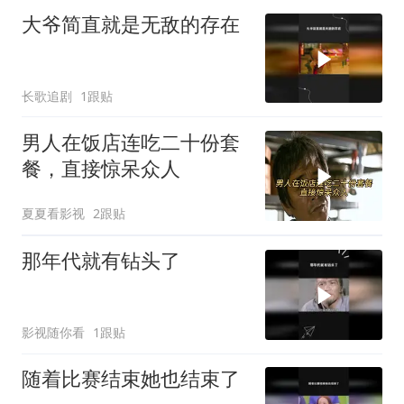
大爷简直就是无敌的存在
长歌追剧
1跟贴
男人在饭店连吃二十份套
餐，直接惊呆众人
夏夏看影视
2跟贴
那年代就有钻头了
影视随你看
1跟贴
随着比赛结束她也结束了