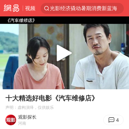
视频
光影经济撬动暑期消费新蓝海
陈思诚零点晒照为佟丽娅庆生
马克·艾伦退出斯诺克中国公开赛
郑丽文：台湾从来没有“独立”过
新疆优化调整景区内自驾服务费
情侣在平潭拍日出时坠崖致一死一伤
茅台部分直营店飞天茅台提价
00:00
03:48
白海豚将正面袭击贯穿浙江
Play
Ent
full
酒店回应车内过夜被收150元
十大精选好电影《汽车维修店》
黄金牛市回来了吗
声明：虚构演绎，仅供娱乐
观影探长
酒店花洒现排泄物住客索赔遭拒
4
河南