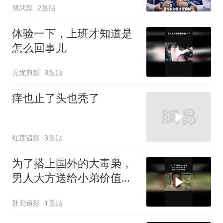
博武弈
2跟贴
体验一下，上班才知道是
怎么回事儿
无忧剪影
3跟贴
痒也止了头也秃了
红莲追影
3跟贴
为了搭上国外的大毒枭，
男人大方送给小弟价值六
百万的毒品
肚兜追影
1跟贴