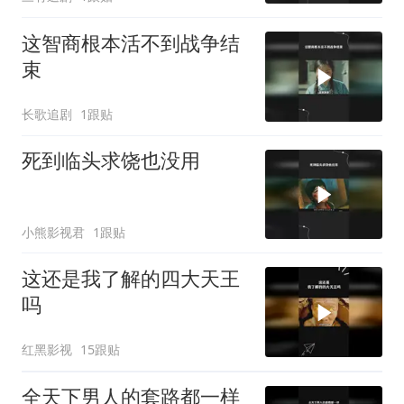
这智商根本活不到战争结
束
长歌追剧
1跟贴
死到临头求饶也没用
小熊影视君
1跟贴
这还是我了解的四大天王
吗
红黑影视
15跟贴
全天下男人的套路都一样