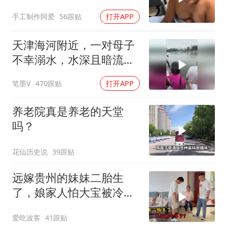
孩子吧！
手工制作阿爱
56跟贴
打开APP
天津海河附近，一对母子
不幸溺水，水深且暗流湍
急，虽然现场人多，但没
笔墨V
470跟贴
打开APP
人敢下水帮忙
养老院真是养老的天堂
吗？
花仙历史说
39跟贴
远嫁贵州的妹妹二胎生
了，娘家人怕大宝被冷
落，买礼物讨欢喜
爱吃波客
41跟贴