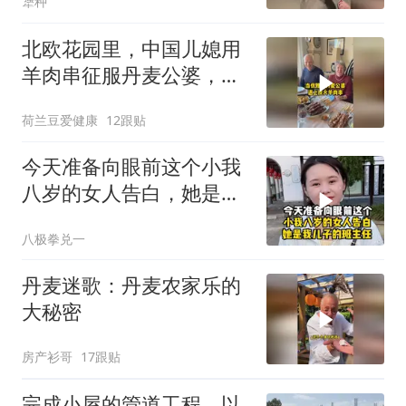
犟种
北欧花园里，中国儿媳用
羊肉串征服丹麦公婆，扔
掉刀叉直接撸！
荷兰豆爱健康
12跟贴
今天准备向眼前这个小我
八岁的女人告白，她是我
儿子的班主任
八极拳兑一
丹麦迷歌：丹麦农家乐的
大秘密
房产衫哥
17跟贴
完成小屋的管道工程，以