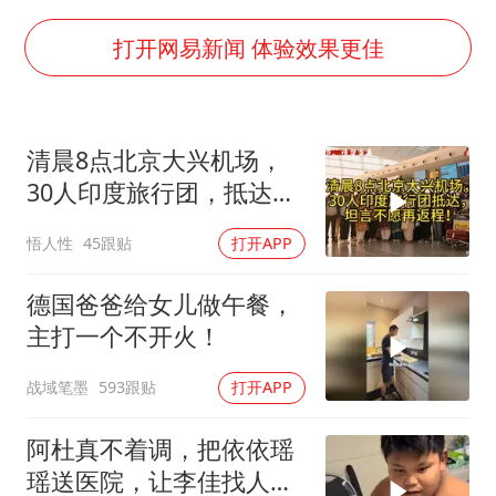
美股存储板块集体大跌
东航：国内客票提前14天免费退改
打开网易新闻 体验效果更佳
名创优品回应女子吐槽内裤质量差
日本试射“战斧”导弹，国防部回应
清晨8点北京大兴机场，
夯实基础开新局
30人印度旅行团，抵达，
坦言不愿再返程！
悟人性
45跟贴
打开APP
德国爸爸给女儿做午餐，
主打一个不开火！
战域笔墨
593跟贴
打开APP
阿杜真不着调，把依依瑶
瑶送医院，让李佳找人看