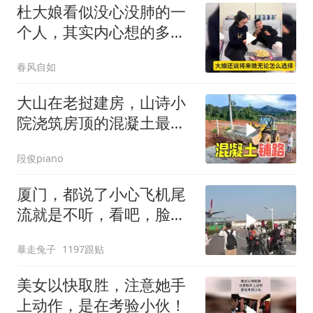
杜大娘看似没心没肺的一
个人，其实内心想的多，
比谁都明白！
春风自如
大山在老挝建房，山诗小
院浇筑房顶的混凝土最后
用来铺路
段俊piano
厦门，都说了小心飞机尾
流就是不听，看吧，脸都
打肿了
暴走兔子
1197跟贴
美女以快取胜，注意她手
上动作，是在考验小伙！