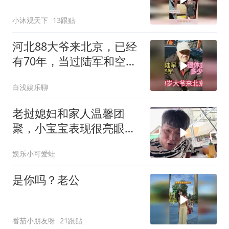
小沐观天下
13跟贴
河北88大爷来北京，已经
有70年，当过陆军和空
军，退休金多少
白浅娱乐聊
老挝媳妇和家人温馨团
聚，小宝宝表现很亮眼，
丈母娘梦想成真了！
娱乐小可爱蛙
是你吗？老公
番茄小朋友呀
21跟贴