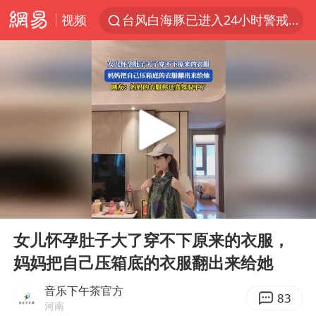
视频
台风白海豚已进入24小时警戒线
秋天的第一杯奶茶怎么选
上海：台风白海豚或将带来龙卷风
四川宜宾高县4.9级地震致1死
中国女篮70-67险胜尼日利亚女篮
中巨芯：上半年归母净利润1405.77万元
38岁演员求职万岁山NPC成功
00:00
01:14
胜宏科技：股票交易异常波动
Play
Ent
full
国乒男单横滨冠军赛全军覆没
女儿怀孕肚子大了穿不下原来的衣服，
妈妈把自己压箱底的衣服翻出来给她
胡彦斌获《歌手2026》歌王
U17国足三连胜晋级明日之星半决赛
音乐下午茶官方
83
河南