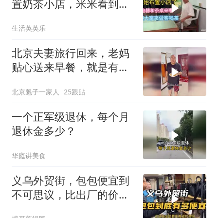
置奶茶小店，米米看到会
不会后悔
生活英英乐
北京夫妻旅行回来，老妈
贴心送来早餐，就是有点
糊
北京魁子一家人
25跟贴
一个正军级退休，每个月
退休金多少？
华庭讲美食
义乌外贸街，包包便宜到
不可思议，比出厂的价格
还要少一半