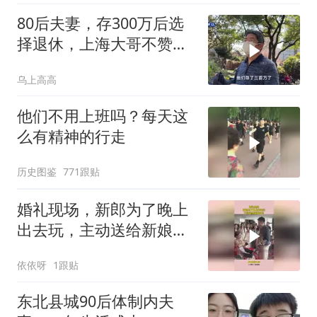
80后夫妻，存300万后选
择退休，上海大哥不赞同
他们的选择
乌上高高
他们不用上班吗？每天这
么有精神的行走
历史图鉴
771跟贴
婚礼现场，新郎为了晚上
出去玩，主动送给新娘包
包
依依呀
1跟贴
东北县城90后体制内夫