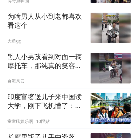
博哥剪辑圈
为啥男人从小到老都喜欢
看这个
大勇gg
黑人小男孩看到对面一辆
摩托车，那纯真的笑容亮
了！
台海风云
印度富婆送儿子来中国读
大学，刚下飞机懵了：这
真是中国吗？
童童聊娱乐啊
10跟贴
长廊里瓶子从手中滑落，