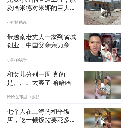
及哈米德对米娜的巨大帮
助
小蜜情感说
带越南老丈人一家到省城
创业，中国父亲亲力亲
为，这发展确实不错
小影的娱乐
和女儿分别一周 真的
是。。。太爽了 哈哈哈
涂涂在韩国
4跟贴
七个人在上海的和平饭
店，吃一顿饭需要花多少
钱？