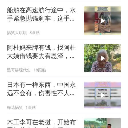
船舶在高速航行途中，水
手紧急抛锚刹车，这手法
一般人做不到！
搞笑大琪琪
3跟贴
阿杜妈来牌有钱，找阿杜
大姨借钱要去看恩泽，看
阿杜大姨怎么收拾她
黑哥讲现代史
18跟贴
日本有一样东西，中国永
远不会有，伤害性不大侮
辱性极强
梅花搞笑
1跟贴
木工李哥在老挝，开始布