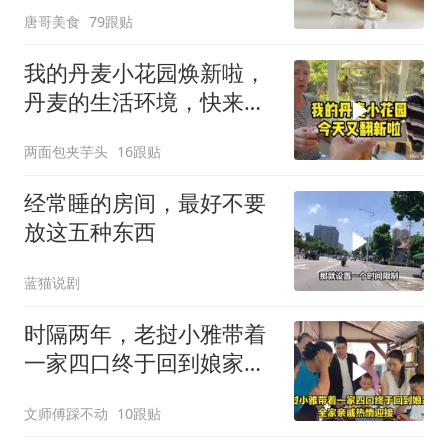
唐哥美食
79跟贴
我的丹麦小花园焕新啦，
丹麦的生活环境，快来打
卡！
两面包夹芋头
16跟贴
经常睡的房间，最好不要
放这五种东西
蓝猫说剧
时隔两年，老挝小雅带着
一家四口终于回到娘家，
全家亲戚热情迎接
文师傅踩不动
10跟贴