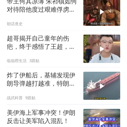
帝王何其凉薄 朱祁镇如何
对待陪他度过艰难俘虏生
涯的袁彬
朝话熹史
超哥揭开自己童年的伤
疤，终于感悟了王超，他
决定接妈妈回来养老
临临唠生活
3跟贴
炸了伊船后，基辅发现伊
朗导弹越打越准，特朗普
要向普京“问罪”
战武科普
9跟贴
美伊海上军事冲突！伊朗
反击让美军陷入混乱！