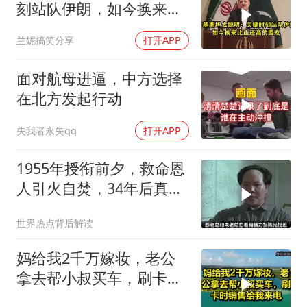
刻站队伊朗，如今换来比
山还高的盟友
兰妮搞笑分享
打开APP
面对航母进逼，中方选择
在北方发起行动
失我者永失qq
打开APP
1955年授衔前夕，救命恩
人引火自焚，34年后真相
大白
世界热点背后解读
妈给我2千万嫁妆，老公
拿去帮小叔买车，刷卡时
销售给我来电！