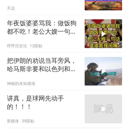
天边
年夜饭婆婆骂我：做饭狗
都不吃！老公大嫂一句
话，婆婆直接闭嘴
呼呼历史论
13跟贴
把伊朗的劝说当耳旁风，
哈马斯非要和以色列和
解，德黑兰损失重大
神秘的未知领域
讲真，是球网先动手
的！！！
新媒体
39跟贴