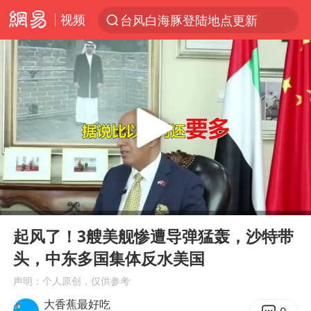
视频
台风白海豚登陆地点更新
以“新”破局 首发经济点亮城市消费活力
台风白海豚进入48小时警戒线
佛得角门将亮相智利俱乐部主场
中方回应是否在太平洋海底开采稀土
看守所辅警收受10万获刑1年
宇树科技发行价格150.80元/股
00:00
06:35
宇树科技王兴兴身家有望超200亿元
Play
Ent
full
五粮液渠道价一箱上涨近百元
起风了！3艘美舰惨遭导弹猛轰，沙特带
头，中东多国集体反水美国
CIA被曝已秘密设立古巴工作组
声明：个人原创，仅供参考
贵州轮胎子公司获美国退税8136万
大香蕉最好吃