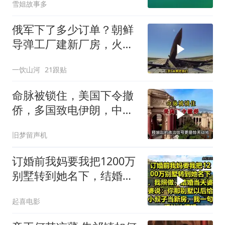
雪姐故事多
俄军下了多少订单？朝鲜
导弹工厂建新厂房，火星
11让乌军印象深刻
一饮山河
21跟贴
命脉被锁住，美国下令撤
侨，多国致电伊朗，中国
两大判断全部成真
旧梦留声机
订婚前我妈要我把1200万
别墅转到她名下，结婚当
天婆婆说：你那别墅给小
起喜电影
叔子当新房