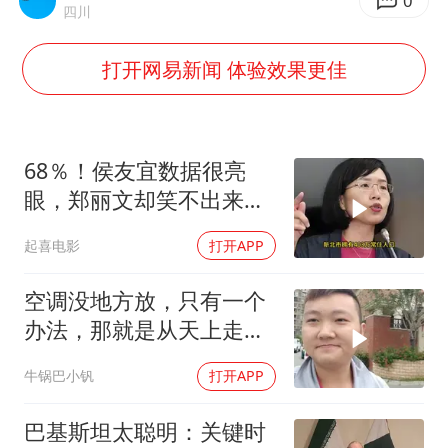
U17国足1分钟轰2球
0
四川
法国下周开始禁止未经同意的电话营销
打开网易新闻 体验效果更佳
泰国一女公务员妆容引争议 本人回应
24小时不关空调 电费会更低吗
村民谈“梅姨”：叫的其实是“媒姨”
68％！侯友宜数据很亮
中国养老床位“三连降”
眼，郑丽文却笑不出来
了，卢秀燕高下立判
哪吒汽车南宁工厂设备降价20%拍卖
起喜电影
打开APP
奋进开新局 实干挑大梁
空调没地方放，只有一个
办法，那就是从天上走，
老师傅一招拿下
牛锅巴小钒
打开APP
巴基斯坦太聪明：关键时