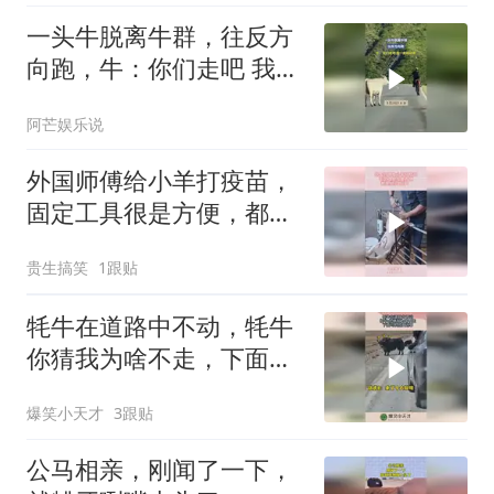
一头牛脱离牛群，往反方
向跑，牛：你们走吧 我一
走路就疼 ！！
阿芒娱乐说
外国师傅给小羊打疫苗，
固定工具很是方便，都是
经验所得！
贵生搞笑
1跟贴
牦牛在道路中不动，牦牛
你猜我为啥不走，下面司
机慌忙逃窜！
爆笑小天才
3跟贴
公马相亲，刚闻了一下，