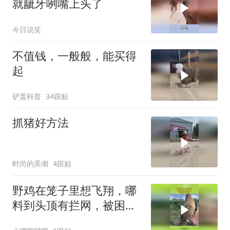
就龇牙咧嘴上头了
今日说笑
不值钱，一般般，能买得
起
驴蛋科普
34跟贴
抓猪好方法
时尚的弄潮
4跟贴
野鸡在笼子里想飞翔，哪
料到头顶有拦网，被困住
下不来！