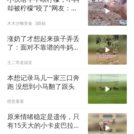
却被柠檬“咬了”网友：大
型柠檬咬牛事
木木沙雕美食
3跟贴
涨奶了才想起来孩子弄丢
了：面对不靠谱的牛妈
妈，男子也表示很无奈
王二哥老搞笑
本想记录马儿一家三口奔
跑 没想到小马翻了跟头
橙意看看
原来情绪稳定是遗传，只
有15天大的小卡皮巴拉，
吃也行不吃饿着也行！