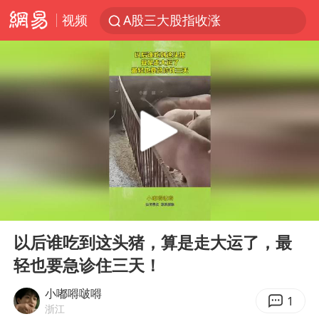
视频
A股三大股指收涨
台风“白海豚”体型变大！环流面积接近13个浙江那么大
“立秋的第一杯奶茶”又爆单了
河南撤回“领导带薪错峰休假”通知
直击泰国校园6死枪击案现场
四川宜宾市高县发生4.9级地震
国防部：坚决反制任何闹海挑衅图谋
00:00
00:11
台湾海峡南口北上船舶实施交通管制
Play
Ent
full
方程豹钛9新车申报
以后谁吃到这头猪，算是走大运了，最
轻也要急诊住三天！
江苏发布台风蓝色预警
年内最贵新股今日申购
小嘟嘚啵嘚
1
浙江