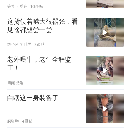
搞笑可爱达
10跟贴
这货仗着嘴大很嚣张，看
见啥都想尝一尝
数位科学世界
2跟贴
老外喂牛，老牛全程监
工！
博闻视角
白瞎这一身装备了
疯狂鸭
4跟贴