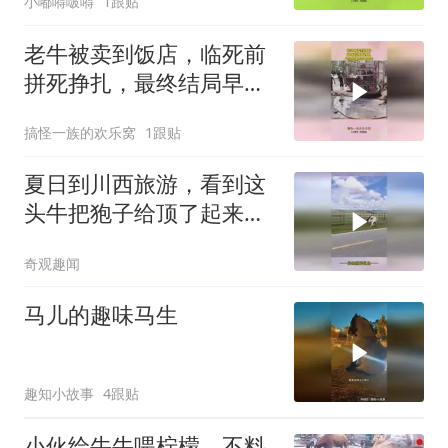
小嘟嘚啵嘚
1跟贴
老牛被卖到饭店，临死前
拼死挣扎，最终结局早已
注定！
搞怪一族的欢乐窝
1跟贴
夏日到川西旅游，看到这
头牛把狍子给顶了起来，
网友：各自都不知道自己
奇观趣闻
的实力
马儿的趣味马生
趣知小故事
4跟贴
小伙给牛牛喂柠檬，不料