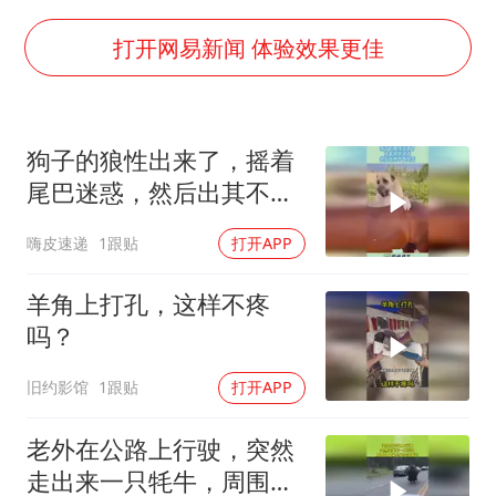
向鹏0-3不敌张本智和
命案逃犯躲进深山21年活得像野人
打开网易新闻 体验效果更佳
广岛核爆81周年央视播《奥本海默》
河南某医院2.33亿工程串标案细节披露
狗子的狼性出来了，摇着
今日立秋你咬秋了吗
尾巴迷惑，然后出其不备
东方之约 相约未来
攻击！
嗨皮速递
1跟贴
打开APP
羊角上打孔，这样不疼
吗？
旧约影馆
1跟贴
打开APP
老外在公路上行驶，突然
走出来一只牦牛，周围几