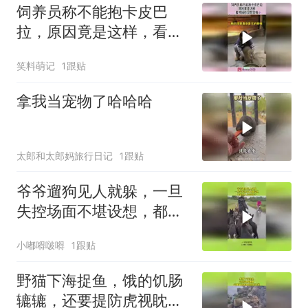
饲养员称不能抱卡皮巴
拉，原因竟是这样，看其
操作突然觉悟！
笑料萌记
1跟贴
拿我当宠物了哈哈哈
太郎和太郎妈旅行日记
1跟贴
爷爷遛狗见人就躲，一旦
失控场面不堪设想，都是
别人家的孩子！
小嘟嘚啵嘚
1跟贴
野猫下海捉鱼，饿的饥肠
辘辘，还要提防虎视眈眈