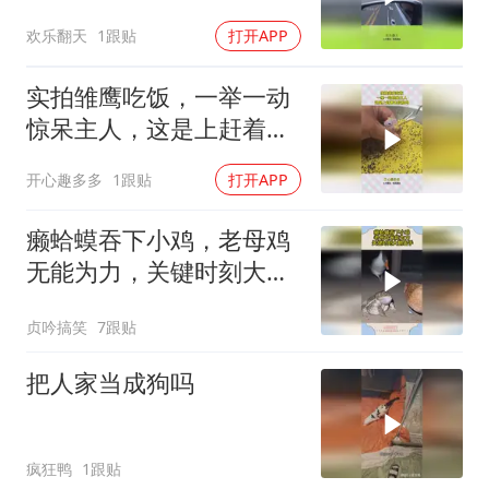
十米的车全让着它
欢乐翻天
1跟贴
打开APP
实拍雏鹰吃饭，一举一动
惊呆主人，这是上赶着去
投胎吗！
开心趣多多
1跟贴
打开APP
癞蛤蟆吞下小鸡，老母鸡
无能为力，关键时刻大鹅
出手
贞吟搞笑
7跟贴
把人家当成狗吗
疯狂鸭
1跟贴