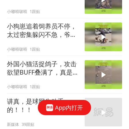
的同类！
小嘟嘚啵嘚
1跟贴
小狗崽追着饲养员不停，
太过密集躲闪不急，爷爷
都给追成孙子了！
小嘟嘚啵嘚
1跟贴
外国小猫活捉鸽子，攻击
欲望BUFF叠满了，真是又
菜又爱玩！
小嘟嘚啵嘚
1跟贴
讲真，是球网先动手
App内打开
的！！！
新媒体
39跟贴