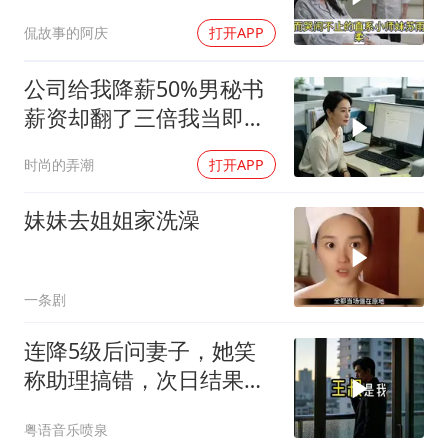
起我了？
侃故事的阿庆
打开APP
公司给我降薪50%男秘书
薪资却翻了三倍我当即提
出离职。总裁妻子失控质
时尚的弄潮
打开APP
问
妹妹去姐姐家洗澡
一条剧
连降5级后问妻子，她笑
称助理搞错，次日结果惊
呆
粤语音乐喷泉