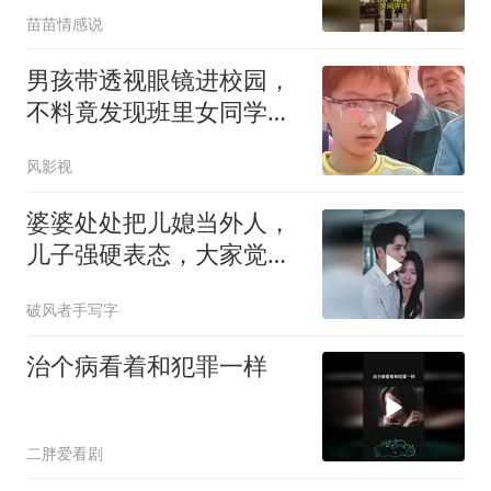
苗苗情感说
男孩带透视眼镜进校园，
不料竟发现班里女同学的
小秘密，惊呆了
风影视
婆婆处处把儿媳当外人，
儿子强硬表态，大家觉得
他做得对吗？
破风者手写字
治个病看着和犯罪一样
二胖爱看剧