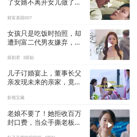
了女婿不离开女儿做了多
少努力
财富基因007
女孩只是吃饭时拍照，却
遭到富二代男友嫌弃，下
秒做法意外
探剧君
3跟贴
儿子订婚宴上，董事长父
亲发现未来的亲家，竟是
陪酒女
影视宝藏
老娘不要了！她拒收百万
封口费，当众手撕老板踢
爆杀猪盘！