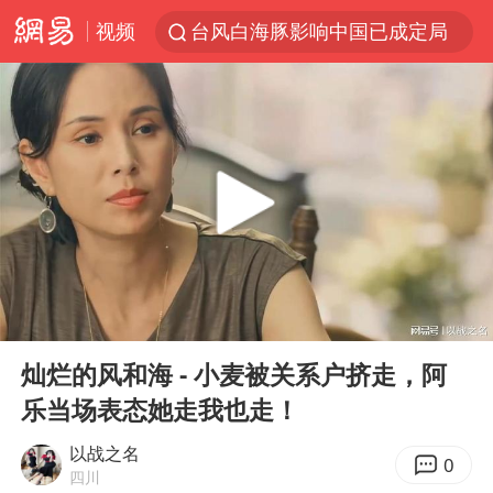
视频
台风白海豚影响中国已成定局
80后女柜员逆袭成4200亿银行副行长
台风白海豚可能在浙闽沿海登陆
金饰克价大幅跳涨
多地要求领导干部带头休假
女子利用漏洞0元薅走3000多件家电
24小时不关空调 电费会更低吗
00:00
03:59
中国“五箭齐发”反制美国
Play
Ent
full
龚宝冬烈士安葬仪式举行
灿烂的风和海 - 小麦被关系户挤走，阿
乐当场表态她走我也走！
浙江舟山21条水上客运航线停航
中央气象台发布台风黄色预警
以战之名
0
四川