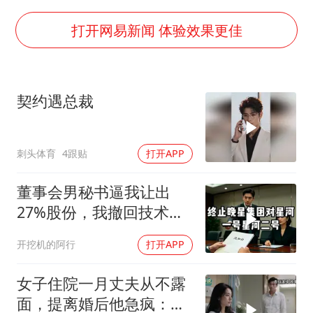
狄龙7300万提前续约值不值
“梅姨”准确年龄仍未知
打开网易新闻 体验效果更佳
新华社权威快报|我国编制完成新版全月地质图
今年4位周星驰电影配角去世
契约遇总裁
号召领导带头休假 是大家不想休吗
中国经济展现强大韧性和活力
刺头体育
4跟贴
打开APP
董事会男秘书逼我让出
27%股份，我撤回技术
股，公司瞬亏3000亿，她
开挖机的阿行
打开APP
崩溃
女子住院一月丈夫从不露
面，提离婚后他急疯：想