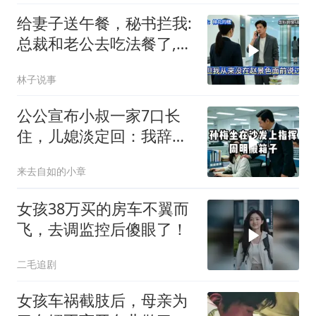
给妻子送午餐，秘书拦我:
总裁和老公去吃法餐了,我
拨电话立刻撤资
林子说事
公公宣布小叔一家7口长
住，儿媳淡定回：我辞职
带娃回娘家，全家凑堆更
来去自如的小章
热闹
女孩38万买的房车不翼而
飞，去调监控后傻眼了！
二毛追剧
女孩车祸截肢后，母亲为