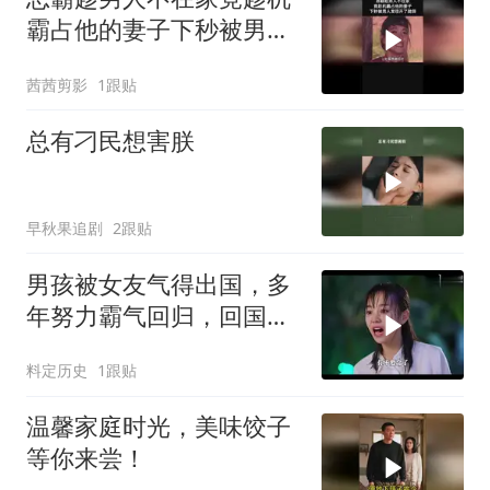
霸占他的妻子下秒被男人
发现开了脑袋
茜茜剪影
1跟贴
总有刁民想害朕
早秋果追剧
2跟贴
男孩被女友气得出国，多
年努力霸气回归，回国只
为报复女友
料定历史
1跟贴
温馨家庭时光，美味饺子
等你来尝！‍‍