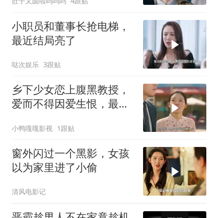
肚子又圆啦呜呜呜
4跟贴
小职员和董事长抢电梯，
最近结局亮了
哒次娱乐
3跟贴
乡下少女恋上腹黑教授，
爱而不得因爱生恨，最终
走上复仇之路
小鸭嘎嘎影视
1跟贴
窗外闪过一个黑影，女孩
以为家里进了小偷
清风电影记
恶霸趁男人不在家竟趁机