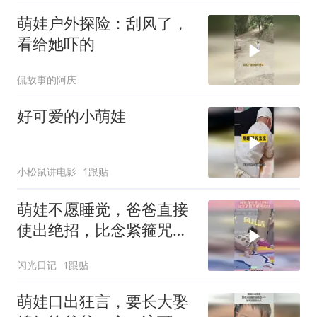
萌娃户外探险：刮风了，
看给她吓的
侃故事的阿庆
好可爱的小萌娃
小松鼠讲电影
1跟贴
萌娃不愿睡觉，爸爸直接
使出绝招，比念紧箍咒都
来的快！
闪光日记
1跟贴
萌娃口出狂言，要长大娶