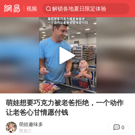
视频
解锁各地夏日限定体验
视频丨中国东方电气集团原党组副书记、董事宋致远被查
四川宜宾市珙县发生3.4级地震
台风白海豚闭眼浙江上海处于危险半圆
白海豚将正面袭击贯穿浙江
香港宏福苑火灾或由烟头引起
中国父女泰国骑摩托车坠崖1死1伤
00:00
00:15
浙江台州《告全体市民书》
Play
Ent
full
网约车司机充电时猝死保险拒赔
萌娃想要巧克力被老爸拒绝，一个动作
让老爸心甘情愿付钱
周末打虎 宋致远被查
郑丽文：台湾从来没有“独立”过
萌娃趣味多
0
黑龙江