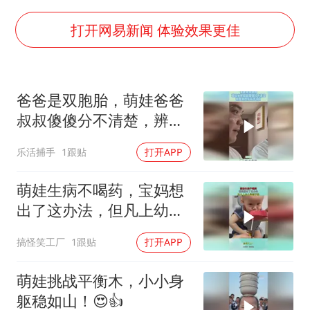
刘浩存百花奖开幕式红裙起舞
女子网购名牌包发现是自己丢的那只
打开网易新闻 体验效果更佳
女儿为争财产堵门阻挠父亲出殡
万岁山接盘烂尾恒大文旅城
爸爸是双胞胎，萌娃爸爸
戚薇谈把脸交给AI
叔叔傻傻分不清楚，辨真
多个明星演唱会取消
假的反应太逗了！
乐活捕手
1跟贴
打开APP
习近平心系体育强国建设
萌娃生病不喝药，宝妈想
出了这办法，但凡上幼儿
园都不骗！
搞怪笑工厂
1跟贴
打开APP
萌娃挑战平衡木，小小身
躯稳如山！😍👍