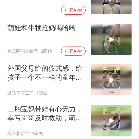
打开APP
萌娃和牛犊抢奶喝哈哈
娱乐圈的笔娱君
2跟贴
打开APP
外国父母给的仪式感，给
孩子一个不一样的童年，
萌娃反应太可爱！
破防了笑工厂
1跟贴
二胎宝妈带娃有心无力，
幸亏哥哥及时救助，萌娃
差点被憋死！
段子欢乐谷
1跟贴