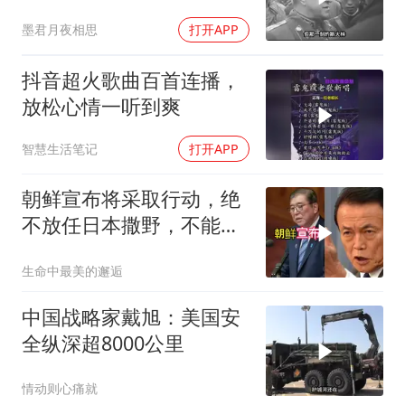
需辞职
墨君月夜相思
打开APP
抖音超火歌曲百首连播，
放松心情一听到爽
智慧生活笔记
打开APP
朝鲜宣布将采取行动，绝
不放任日本撒野，不能让
人类再遭灾祸
生命中最美的邂逅
中国战略家戴旭：美国安
全纵深超8000公里
情动则心痛就