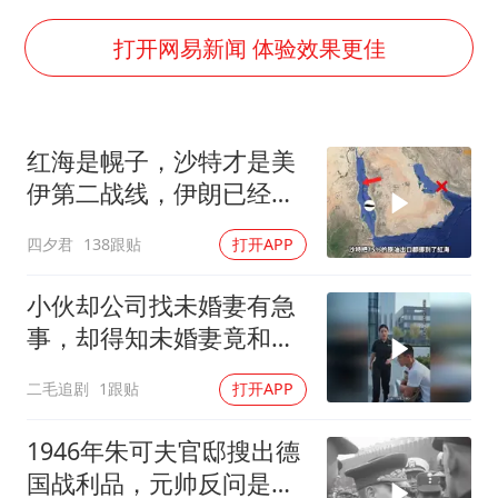
泰国：高度重视中国游客旅游体验
上海大部迎大暴雨
打开网易新闻 体验效果更佳
《龙餐馆》 冲奖
蒯曼挺进WTT横滨冠军赛女单四强
红海是幌子，沙特才是美
以军士兵把枪口对准中国记者
伊第二战线，伊朗已经输
笔试第一被劝弃考涉事副校长被撤职
了？
四夕君
138跟贴
打开APP
白海豚5次眼壁置换
构建更高水平的全民健身公共服务体系
小伙却公司找未婚妻有急
事，却得知未婚妻竟和别
人订婚！
二毛追剧
1跟贴
打开APP
1946年朱可夫官邸搜出德
国战利品，元帅反问是否