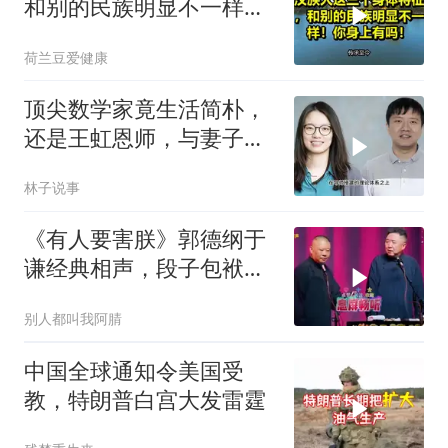
和别的民族明显不一样！
你身上有吗！
荷兰豆爱健康
顶尖数学家竟生活简朴，
还是王虹恩师，与妻子合
照慈眉善目
林子说事
《有人要害朕》郭德纲于
谦经典相声，段子包袱满
满！
别人都叫我阿腈
中国全球通知令美国受
教，特朗普白宫大发雷霆