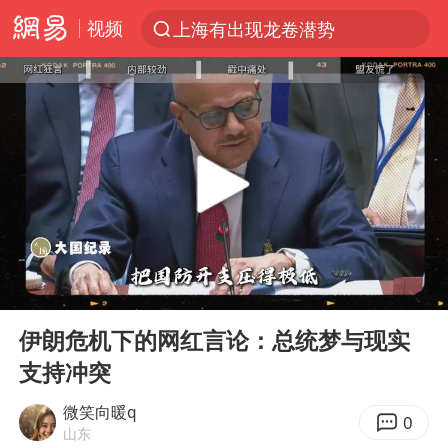
视频
上海有出现龙卷潜势
上半年我国经营主体结构持续优化
王传君 《披荆斩棘》
上海：5号线16号线浦江线全线停运
白海豚预计将在浙江苍南到三门一带登陆
今日15时起福州地铁高架区段停运
国足U17与阿森纳决赛取消 并列冠军
00:00
04:22
王艺迪2-4不敌张本美和止步4强
Play
Ent
full
上门女婿出轨女邻居多年被判重婚罪
伊朗危机下的网红言论：总统梦与现实
支持冲突
2025年小学教师减少13.19万
王艺迪无缘横滨赛决赛
微笑向暖q
0
山东