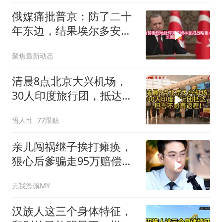
俄媒痛批普京：防了二十
年东边，结果埃尔多安把
后院抄了
聚焦最新动态
清晨8点北京大兴机场，
30人印度旅行团，抵达，
坦言不愿再返程！
悟人性
77跟贴
亲儿闯祸继子挨打瘫痪，
狠心后爹骗走95万赔偿金
给亲儿买房娶媳妇
无我漂佩MY
汉族人这三个身体特征，