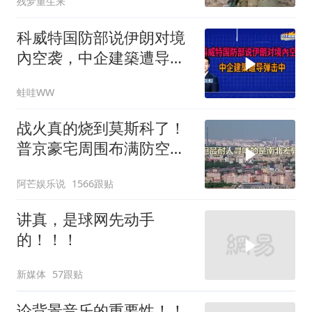
残梦重生来
科威特国防部说伊朗对境
內空袭，中企建築遭导弹
击中｜介文汲.谢寒冰.张
蛙哇WW
延廷｜辣晚报20260806
战火真的烧到莫斯科了！
普京豪宅周围布满防空
塔，大战一触即发2
阿芒娱乐说
1566跟贴
讲真，是球网先动手
的！！！
新媒体
57跟贴
论背景音乐的重要性！！