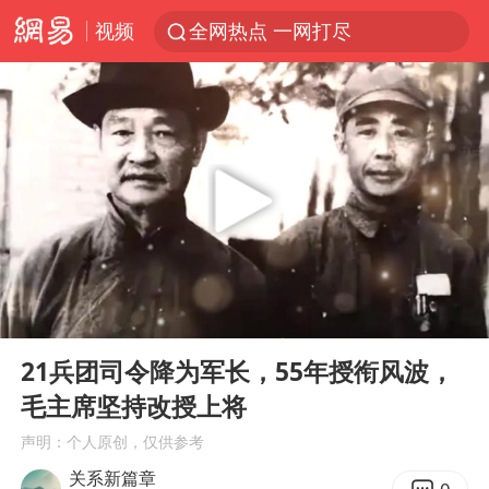
视频
全网热点 一网打尽
00:00
11:54
Play
Ent
full
21兵团司令降为军长，55年授衔风波，
毛主席坚持改授上将
声明：个人原创，仅供参考
关系新篇章