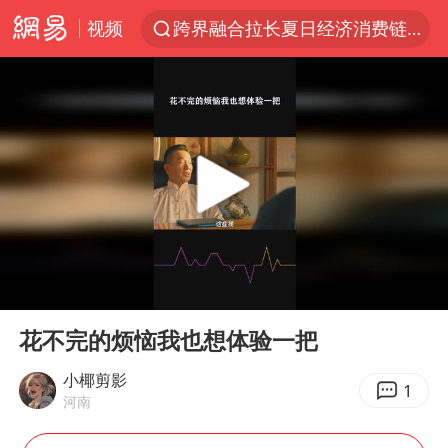
视频
跨界融合拉长夏日经济消费链条
白海豚逼近浙闽沿海
上海暴雨红色预警
斯诺克中国公开赛刘宏宇击败霍金斯
2026年7月份居民消费价格同比上涨0.5%
伯克希尔净买入约200亿美元股票
“伊斯兰版北约”出现
00:00
00:28
武契奇会见泽连斯基有何意图
Play
Ent
full
上海大部迎大暴雨
花不完的烦恼我也想体验一把
台铃电动车仅骑一年就断电趴窝
小椰剪影
1
河南
白海豚5次眼壁置换