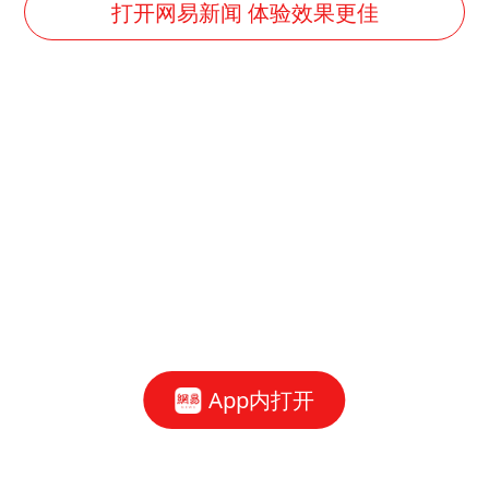
浙江海域将现5到8米巨浪到狂浪
打开网易新闻 体验效果更佳
曝美下令调查弹药库存信息遭泄露事件
日本连续发生两次地震
方桃子代言广告视频已下架
白海豚在海上打了个结
上交绝杀清华 姚明笑出表情包
构建更高水平的全民健身公共服务体系
App内打开