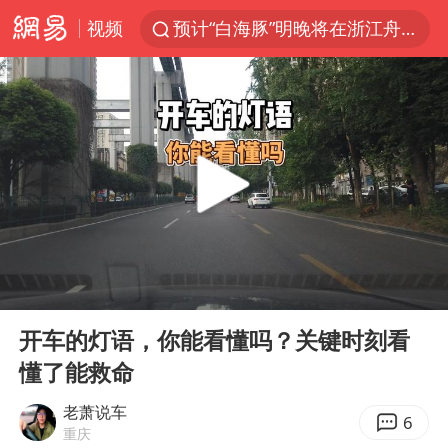
视频
预计“白海豚”明晚将在浙江舟山到福建福鼎一带沿海登陆
实时追踪台风白海豚
用AI造出新病毒意味着什么
美股创4月份以来最大单周涨幅
云南一地过火把节意外灼伤16人
俄黑客称掌握北约直接参与袭俄证据
泰国校园枪击事件已致8死30余伤
00:00
01:43
王虹邓煜的同学获统计学界诺贝尔奖
Play
Ent
full
“东北超”哈尔滨主场收官战小贴士
开车的灯语，你能看懂吗？关键时刻看
懂了能救命
微信新功能：你可以“撤回”你的撤回
福建省泉州市委书记张毅恭接受纪律审查和监察调查
老萧说车
6
重庆