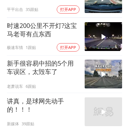
视镜里藏着故事
平平出击
35跟贴
打开APP
时速200公里不开灯?这宝
马老哥有点东西
极速车情
1跟贴
打开APP
新手很容易中招的5个用
车误区，太毁车了
老萧说车
6跟贴
讲真，是球网先动手
的！！！
新媒体
39跟贴