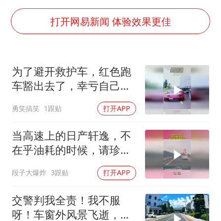
2名小孩玩手机低头幅度近乎折叠
四川宜宾地震网友称睡觉被摇醒
打开网易新闻 体验效果更佳
胡彦斌获《歌手2026》歌王
老人离世案亲属质疑记录仪
为了避开救护车，红色跑
38岁演员求职万岁山NPC成功
车豁出去了，幸亏自己底
夯实基础开新局
盘低！
勇笑搞笑
1跟贴
打开APP
当高速上的日产轩逸，不
在乎油耗的时候，请珍惜
这样的陪跑搭子
段子大爆炸
3跟贴
打开APP
交警判我全责！我不服
呀！车窗外风景飞逝，后