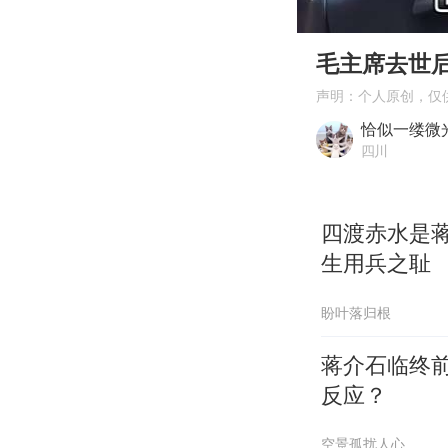
00:00
Play
毛主席去世
声明：个人原创，仅
恰似一缕微
四川
四渡赤水是
生用兵之耻
盼叶落归根
蒋介石临终
反应？
空景孤扰人心