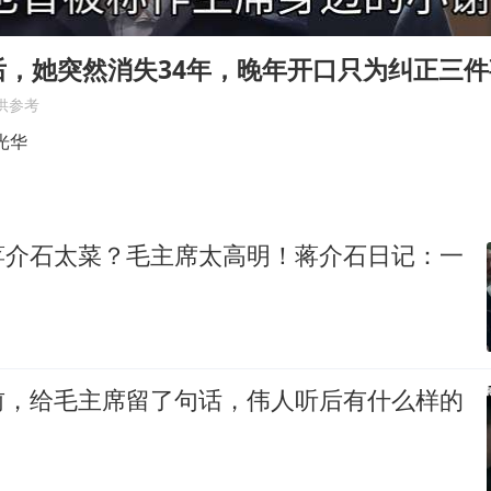
U17国足三连胜晋级明日之星半决赛
美股存储板块集体大跌
后，她突然消失34年，晚年开口只为纠正三件
胡彦斌获《歌手2026》歌王
供参考
东航：国内客票提前14天免费退改
光华
胜宏科技：股票交易异常波动
夯实基础开新局
蒋介石太菜？毛主席太高明！蒋介石日记：一
前，给毛主席留了句话，伟人听后有什么样的