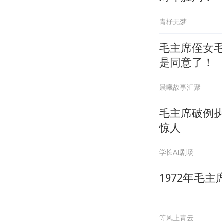
青杍无梦
毛主席侄女
是同意了！
晨曦故事汇聚
毛主席破例
惊人
学长AI剧场
1972年毛
等风上青云