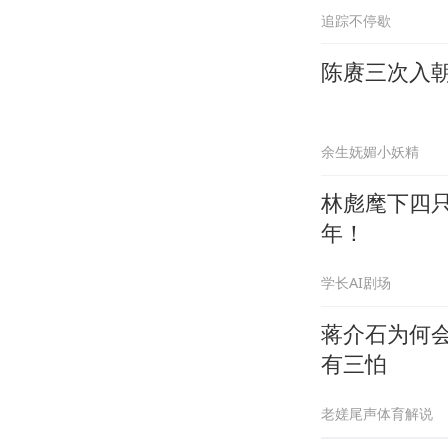
追踪不停歇
陈赓三次入
余生妩媚小妖精
林彪麾下四
年！
学长AI剧场
蒋介石为何
有三怕
老嫅尾声体育解说