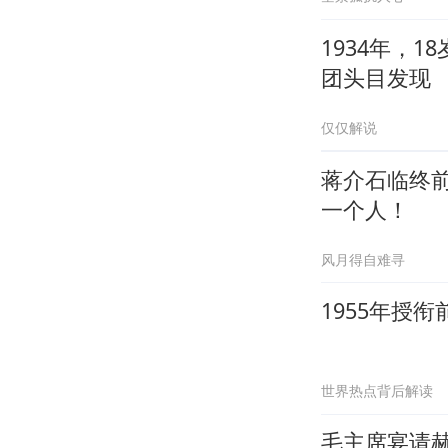
1934年，
团头目发现
仅仅解说
蒋介石临终
一个人！
风月得自难寻
1955年授
世界热点背后解读
毛主席宴请