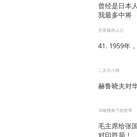
曾经是日本
我最多中将
空景孤扰人心
41. 19
二次元小韩
赫鲁晓夫对
冷峻视角下的世界
毛主席给张
对印胜局！