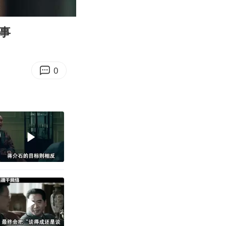
04:35
Enter
fullscreen
事
0