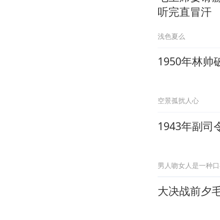
听完直冒汗
浅色夏么
1950年林
空景孤扰人心
1943年副
男人吻女人是一种口
大决战前夕