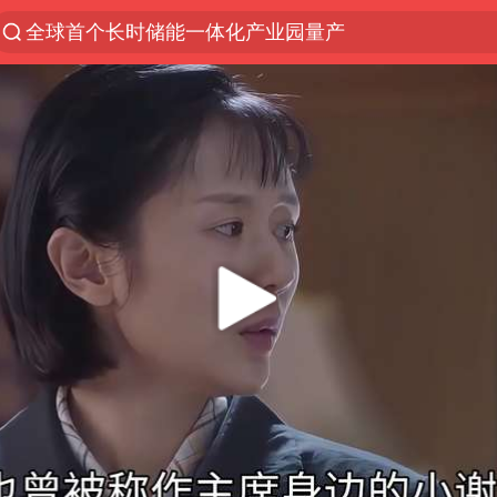
全球首个长时储能一体化产业园量产
台风白海豚已进入24小时警戒线
中国女篮70-67险胜尼日利亚女篮
上海：台风白海豚或将带来龙卷风
四川宜宾市高县4.9级地震致1人死亡
名创优品回应女子吐槽内裤质量差
出口禁令驱动有色板块大涨
中巨芯：上半年归母净利润1405.77万元
秋天的第一杯奶茶到底有多火
38岁演员求职万岁山NPC成功
国乒男单横滨冠军赛全军覆没