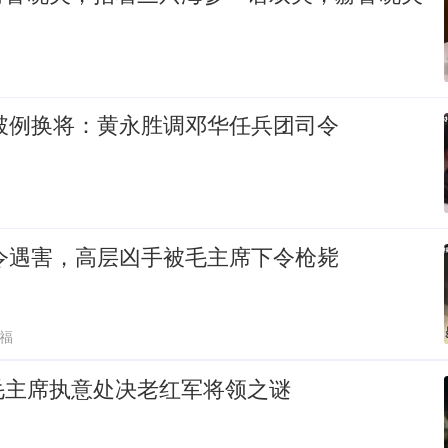
帅破例换将：黄永胜调邓华任兵团司令
司令遇害，高层凶手被毛主席下令枪毙
福
毛主席执意处决老红军将领之谜