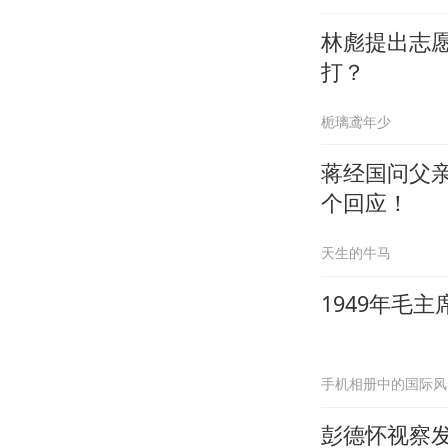
林彪提出志
打？
栀璃鸢年少
蒋经国问父
个回应！
天生的牛马
1949年毛
手机相册中的国际风
彭德怀视察