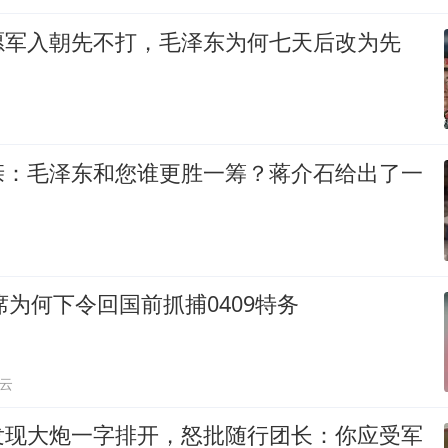
愿军入朝先不打，毛泽东为何七天后改为先
亲：毛泽东和您谁更胜一筹？蒋介石给出了一
主席为何下令回国前抓捕0409特务
云
发现大炮一字排开，怒批随行团长：你应受军