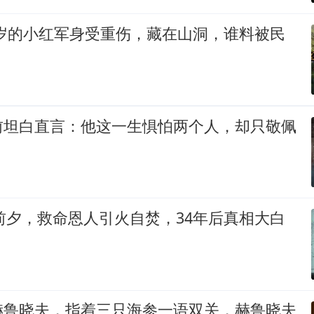
18岁的小红军身受重伤，藏在山洞，谁料被民
前坦白直言：他这一生惧怕两个人，却只敬佩
衔前夕，救命恩人引火自焚，34年后真相大白
赫鲁晓夫，指着三只海参一语双关，赫鲁晓夫