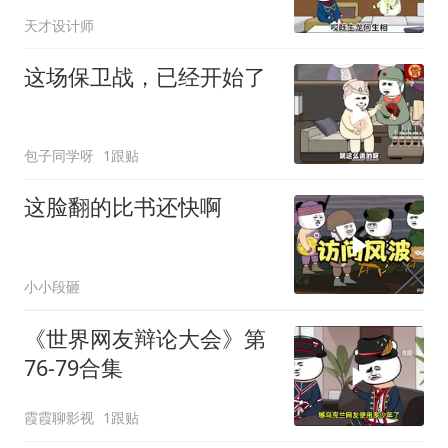
天才设计师
这场保卫战，已经开始了
包子同学呀
1跟贴
这脸翻的比书还快啊
小小段砸
《世界网友辩论大会》第
76-79合集
霞霞聊影视
1跟贴