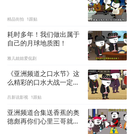
精品街拍
1跟贴
耗时多年！我们做出属于
自己的月球地质图！
雅儿姐姐爱侃剧
《亚洲频道之口水节》这
么精彩的口水大战一定不
要错过哦
吕新说影视
1跟贴
亚洲频道合集送香蕉的奥
德彪再你们心里三哥就是
这种人吗