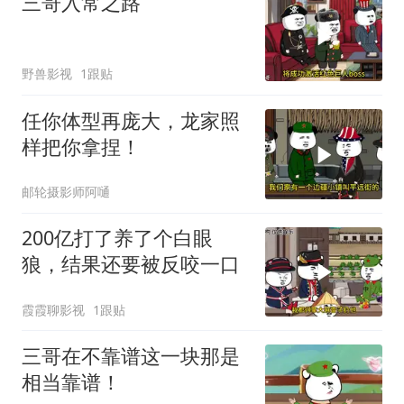
三哥入常之路
野兽影视
1跟贴
任你体型再庞大，龙家照
样把你拿捏！
邮轮摄影师阿嗵
200亿打了养了个白眼
狼，结果还要被反咬一口
霞霞聊影视
1跟贴
三哥在不靠谱这一块那是
相当靠谱！