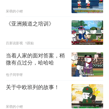
呆萌的小鲤
《亚洲频道之培训》
吕新说影视
1跟贴
当着人家的面对答案，稍
微有点过分，哈哈哈
包子同学呀
关于中欧班列的故事！
呆萌的小鲤