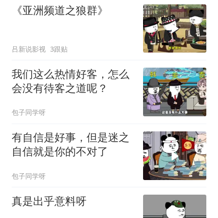
《亚洲频道之狼群》
吕新说影视
3跟贴
我们这么热情好客，怎么
会没有待客之道呢？
包子同学呀
有自信是好事，但是迷之
自信就是你的不对了
包子同学呀
真是出乎意料呀