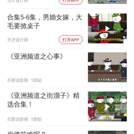
天才设计师
打开APP
合集5-6集，男婚女嫁，大
毛要掀桌子
天才设计师
打开APP
《亚洲频道之心事》
吕新说影视
1跟贴
《亚洲频道之街溜子》精
选合集！
吕新说影视
1跟贴