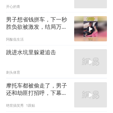
开心的青
男子想省钱拼车，下一秒
胜负欲被激发，结局万万
没想到！
阿酞侃生活
跳进水坑里躲避追击
刺头体育
摩托车都被偷走了，男子
还和劫匪打招呼，下幕不
忍直视
绝世搞笑秀
1跟贴