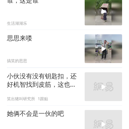
谁，这是谁
生活湖湖乐
思思来喽
搞笑的思思
小伙没有没有钥匙扣，还
好机智找到皮筋，这也太
诡异了吧
笑出猪叫研究所
1跟贴
她俩不会是一伙的吧