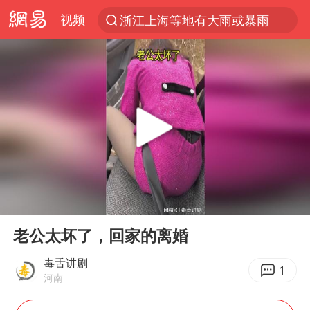
视频
浙江上海等地有大雨或暴雨
光影经济撬动暑期消费新蓝海
新疆优化调整景区内自驾服务费
微信又有新功能，你可以“撤回”你的撤回了！
梁家辉：到内地拍戏不是北上是回归
“新疆的交警怎么个个像我妈”
情侣平潭拍日出坠崖1死1伤
00:00
00:12
西湖突现狂风暴雨 游客瞬间被浇透
Play
Ent
full
香港正式允许“拒绝抢救”
老公太坏了，回家的离婚
白海豚将正面袭击贯穿浙江
毒舌讲剧
1
河南
《欢迎来龙餐馆》口碑