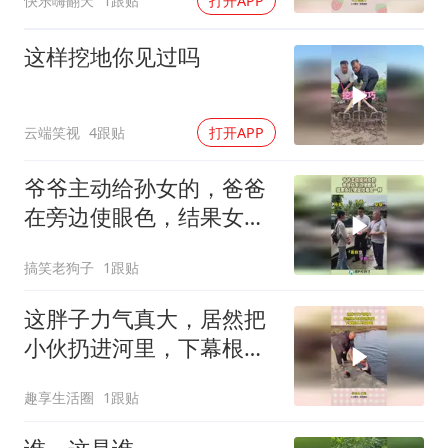
快乐嗨翻天
1跟贴
打开APP
这样挖地你见过吗
云端笑视
4跟贴
打开APP
爷爷主动给孙女的，爸爸
在旁边使眼色，结果女儿
硬是没看见一样！
搞笑老狗子
1跟贴
这胖子力气真大，居然把
小伙扔进河里，下幕根本
不敢睁眼
趣享生活圈
1跟贴