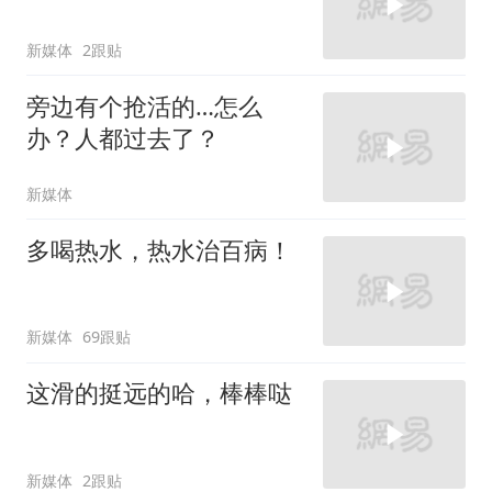
新媒体
2跟贴
旁边有个抢活的…怎么
办？人都过去了？
新媒体
多喝热水，热水治百病！
新媒体
69跟贴
这滑的挺远的哈，棒棒哒
新媒体
2跟贴