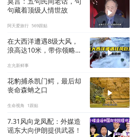
莫言：五句民间老话，句
句藏着顶级人情世故
阿天爱旅行
569跟贴
在大西洋遭遇8级大风，
浪高达10米，带你领略最
真实的狂风巨浪！
左允新鲜事
花豹捕杀凯门鳄，最后却
丧命森蚺之口
生命视角
1跟贴
7.31风向龙凤配：外媒造
谣东大向伊朗提供武器！