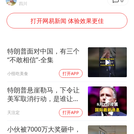
今年4位周星驰电影配角去世
0
四川
号召领导带头休假 是大家不想休吗
打开网易新闻 体验效果更佳
中国五箭齐发反制美国
律师称“梅姨”若满75岁或不适用死刑
《歌手》歌王之战帮唱嘉宾官宣
特朗普面对中国，有三个
要给全体职工“应休尽休”的底气
“不敢相信”-全集
空调发明出来竟然不是为了给人降温
小怪吃美食
打开APP
中国经济展现强大韧性和活力
特朗普悬崖勒马，下令让
美军取消行动，是谁让他
突然改变主意？
天注定
打开APP
小伙被7000万大奖砸中，