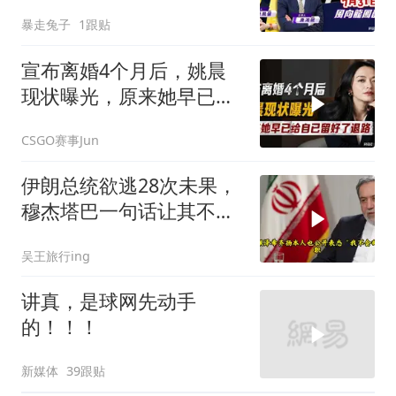
暴走兔子
1跟贴
宣布离婚4个月后，姚晨
现状曝光，原来她早已给
自己留好了退路
CSGO赛事Jun
伊朗总统欲逃28次未果，
穆杰塔巴一句话让其不敢
再提
吴王旅行ing
讲真，是球网先动手
的！！！
新媒体
39跟贴