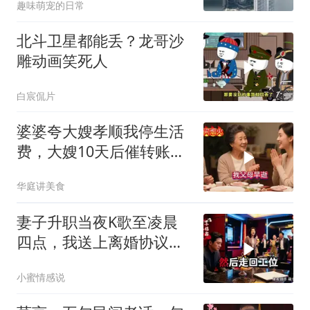
趣味萌宠的日常
北斗卫星都能丢？龙哥沙
雕动画笑死人
白宸侃片
婆婆夸大嫂孝顺我停生活
费，大嫂10天后催转账，
一句话全家愣住
华庭讲美食
妻子升职当夜K歌至凌晨
四点，我送上离婚协议果
盘，隔天她拦在公司门
小蜜情感说
口：我们谈谈