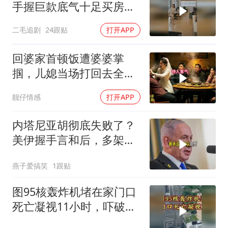
手握巨款底气十足买房不
问价！
二毛追剧
24跟贴
打开APP
回婆家首顿饭遭婆婆掌
掴，儿媳当场打回去全家
惊呆
靓仔情感
打开APP
内塔尼亚胡彻底失败了？
美伊握手言和后，多架美
军机飞离以色列
燕子爱搞笑
1跟贴
图95核轰炸机堵在家门口
死亡凝视11小时，吓破胆
的日本多绝望？