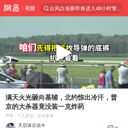
视频
台风白海豚即将进入48小时警戒线
聚“绿”成势，结构转型活力足
80后女柜员逆袭成4200亿银行副行长
郑国霖回应去景区上班被保安拦下
金饰克价大幅跳涨
台风白海豚可能在浙闽沿海登陆
多地要求领导干部带头休假
00:00
05:01
24小时不关空调 电费会更低吗
Play
Ent
full
龚宝冬烈士安葬仪式举行
满天火光砸向基辅，北约惊出冷汗，普
京的大杀器竟没装一克炸药
女子利用漏洞0元买了3千台电器
声明：个人原创，仅供参考
浙江舟山21条水上客运航线停航
天启谈古说今