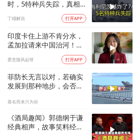
时，5特种兵失踪，真相
远超想象
丁睋解说
打开APP
印度卡住上游不肯分水，
孟加拉请来中国治河！一
条河如何改写南亚 ？
爱意随风起呀
打开APP
菲防长无言以对，若确实
发展到那种地步，会否上
前线
慕名而来只为你
《酒局趣闻》郭德纲于谦
经典相声，故事笑料经典
不断！