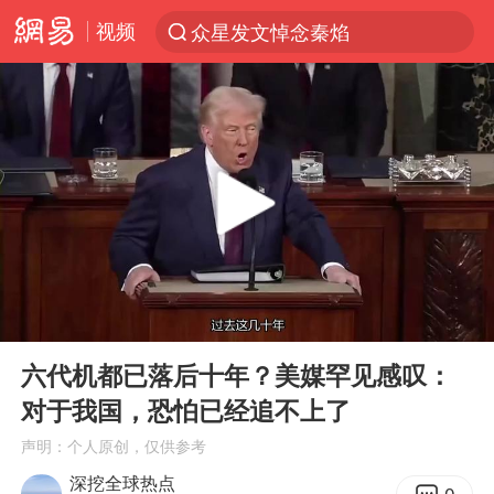
视频
众星发文悼念秦焰
新能源汽车产业链提速
SK海力士回应“或出售重庆工厂”传闻
大连一起飞航班因乘客可乐爆瓶折返
费大厨不自称“大王”了
血指纹匹配成功，20年悬案告破！凶手被执行死刑
辽宁28名务农人员中暑死亡？官方辟谣
00:00
16:29
独闯南太行失联女子遗体已找到
Play
Ent
full
“还不如不放假”
六代机都已落后十年？美媒罕见感叹：
对于我国，恐怕已经追不上了
医疗垃圾做手机壳 这也是谋财害命
声明：个人原创，仅供参考
武契奇：欧洲已处于大战边缘
深挖全球热点