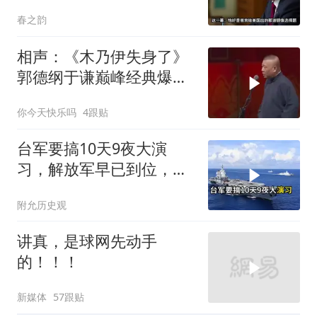
耗你
春之韵
相声：《木乃伊失身了》
郭德纲于谦巅峰经典爆笑
相声太搞笑太逗了
你今天快乐吗
4跟贴
台军要搞10天9夜大演
习，解放军早已到位，美
国那套“保台”承诺早就变
附允历史观
味了
讲真，是球网先动手
的！！！
新媒体
57跟贴