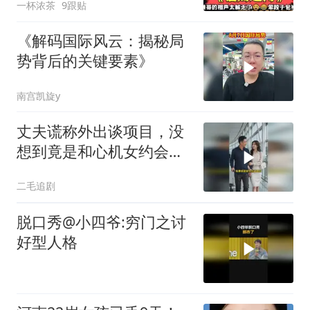
一杯浓茶
9跟贴
《解码国际风云：揭秘局
势背后的关键要素》
南宫凯旋y
丈夫谎称外出谈项目，没
想到竟是和心机女约会，
妻子的做法绝了！
二毛追剧
脱口秀@小四爷:穷门之讨
好型人格