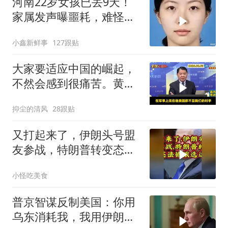
河南22岁女孩已丢9天！
家属发声曝噩耗，难怪搜
救犬也闻不到气味
小鑫新鲜事
127跟贴
大家要适应中国的崛起，
不然会感到很痛苦。黄征
辉与马教授观察
抑尘的清风
28跟贴
又打起来了，伊朗头号盟
友参战，特朗普转变态
度，英法德俄选边站
小怪吃美食
普京智谋反制美国：你用
乌东消耗我，我用伊朗消