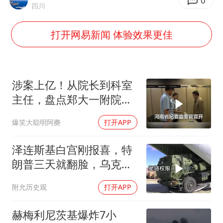
7月CPI同比上涨0.5% 经济内生增长动力持续增强
0
四川
部分银行上调存款利率
打开网易新闻 体验效果更佳
货车高速制动失灵 交警护航化险为夷
白海豚突然大拐弯 走出罕见路线
朱一龙的鼻子怎么了
涉案上亿！从院长到科室
成都多趟列车临时停运
主任，盘点郑大一附院贪
腐人员结局
路虎卫士限时降17万 BBA已集体降价
爆笑大聪明阿夔
打开APP
下党之路
泽连斯基白宫刚报喜，特
朗普三天就翻脸，乌克兰
最想要的导弹没了
附允历史观
打开APP
赫梅利尼茨基爆炸7小