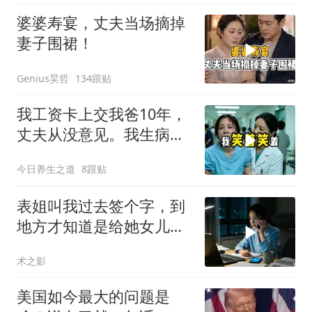
婆婆寿宴，丈夫当场摘掉
妻子围裙！
Genius昊哲
134跟贴
我工资卡上交我爸10年，
丈夫从没意见。我生病住
院急需手术费时
今日养生之道
8跟贴
表姐叫我过去签个字，到
地方才知道是给她女儿婚
房做无限连带担保
术之影
美国如今最大的问题是