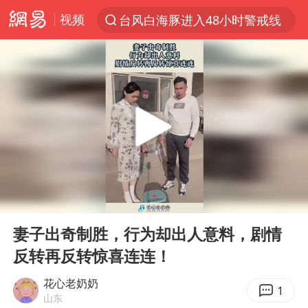
视频
台风白海豚进入48小时警戒线
以“新”破局 首发经济点亮城市消费活力
中方回应是否在太平洋海底开采稀土
宇树科技发行价格150.80元/股
泰国一女公务员妆容引争议 本人回应
U17国足1分钟轰2球
外交部发言人就广岛核爆81周年等答记者问
00:00
00:10
贵州轮胎子公司获美国退税8136万
Play
Ent
full
吉林一“温度计大楼”读数爆表
妻子出奇制胜，行为却出人意料，剧情
反转再反转惊喜连连！
台风白海豚影响中国已成定局
法国将禁止“未经同意的电话营销”
花心老奶奶
1
山东