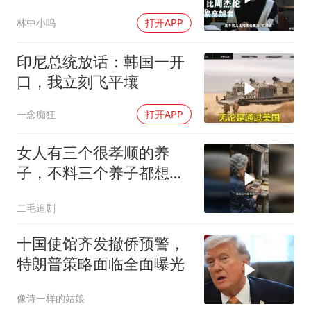
爆款！
林中小呜
打开APP
印尼总统放话：韩国一开
口，我立刻飞平壤
一念痴狂
打开APP
女人有三个很孝顺的养
子，不料三个养子都想害
她！
二毛追剧
十国使馆齐发撤侨预警，
特朗普策略面临全面曝光
像诗一样的姑娘