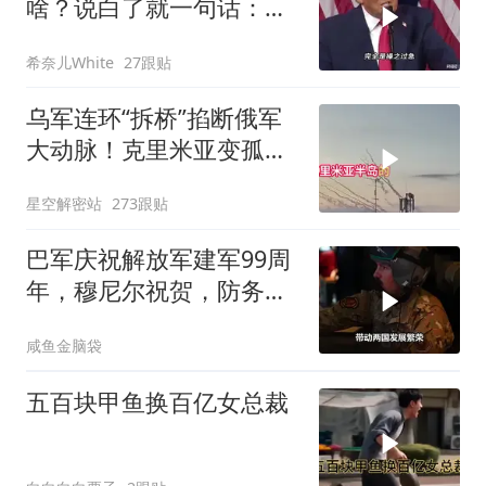
啥？说白了就一句话：战
略连贯性太差！
希奈儿White
27跟贴
乌军连环“拆桥”掐断俄军
大动脉！克里米亚变孤
岛，黑海舰队被迫“搬
星空解密站
273跟贴
家”？
巴军庆祝解放军建军99周
年，穆尼尔祝贺，防务合
作再升级
咸鱼金脑袋
五百块甲鱼换百亿女总裁