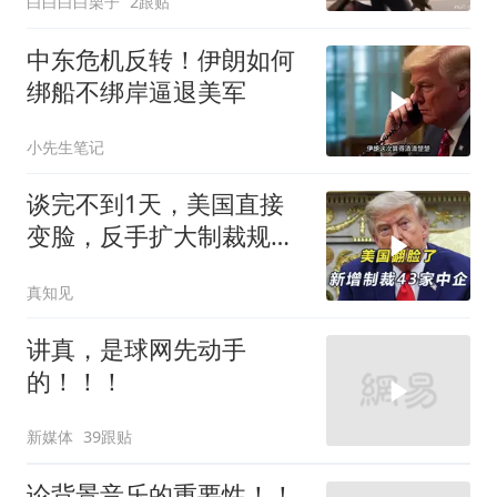
白白白白栗子
2跟贴
中东危机反转！伊朗如何
绑船不绑岸逼退美军
小先生笔记
谈完不到1天，美国直接
变脸，反手扩大制裁规
模，43家中企遭殃
真知见
讲真，是球网先动手
的！！！
新媒体
39跟贴
论背景音乐的重要性！！