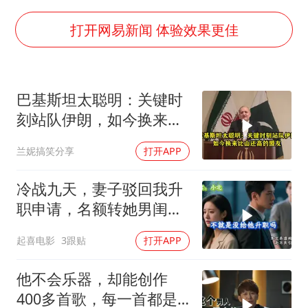
27岁女子成组织卖淫集团主犯被通缉
我国编制完成新版全月地质图
打开网易新闻 体验效果更佳
村民谈“梅姨”：叫的其实是“媒姨”
郑国霖回应去景区上班被保安拦下
巴基斯坦太聪明：关键时
感觉全东北都在等7号
刻站队伊朗，如今换来比
东方甄选被判赔偿江小白30万元
山还高的盟友
兰妮搞笑分享
打开APP
80后女柜员逆袭成4200亿银行副行长
奋进开新局 实干挑大梁
冷战九天，妻子驳回我升
职申请，名额转她男闺
蜜，我转身办妥1件事
起喜电影
3跟贴
打开APP
他不会乐器，却能创作
400多首歌，每一首都是