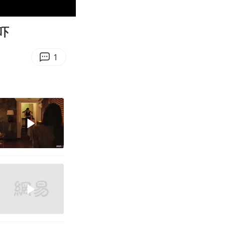
02:26
Enter
fullscreen
吓
1