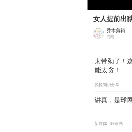
00:00
Play
女人提前出
乔木剪辑
河南
太带劲了！
能太贪！
悦悦知识分享
讲真，是球
新媒体
39跟贴