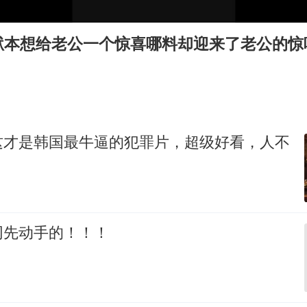
80后女柜员逆袭成4200亿银行副行长
吉林一“温度计大楼”读数爆表
狱本想给老公一个惊喜哪料却迎来了老公的惊
房主任回应争议
把党建设得更加坚强有力
村民谈“梅姨”：叫的其实是“媒姨”
东方甄选被判赔偿江小白30万元
这才是韩国最牛逼的犯罪片，超级好看，人不
中国养老床位“三连降”
奋进开新局 实干挑大梁
网先动手的！！！