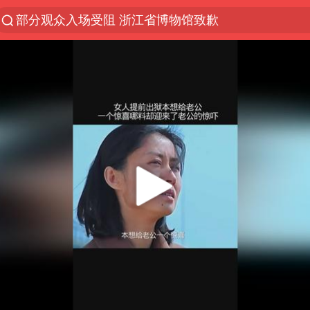
部分观众入场受阻 浙江省博物馆致歉
以“新”破局 首发经济点亮城市消费活力
青海拉面告别“兰州拉面”
U17国足三战全胜
我国编制完成新版全月地质图
法国下周开始禁止未经同意的电话营销
台风白海豚或吞掉台风鲸鱼
巡查组提问 工作人员偷用手机查答案
看守所辅警收受10万获刑1年
宇树科技 打新
多地要求领导干部带头休假