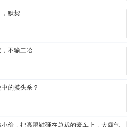
，，默契
家，不输二哈
说中的摸头杀？
追小偷，把高跟鞋砸在总裁的豪车上，太霸气