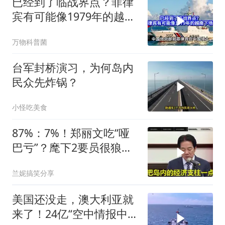
已经到了临战界点？菲律
宾有可能像1979年的越南
下场吗？
万物科普菌
台军封桥演习，为何岛内
民众先炸锅？
小怪吃美食
87%：7%！郑丽文吃“哑
巴亏”？麾下2要员很狼
狈，国民党未来堪忧
兰妮搞笑分享
美国还没走，澳大利亚就
来了！24亿“空中情报中