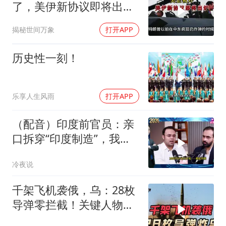
了，美伊新协议即将出
炉？又被中方说中了
揭秘世间万象
打开APP
历史性一刻！
乐享人生风雨
打开APP
（配音）印度前官员：亲
口拆穿“印度制造”，我们
只有组装能力，算不上真
冷夜说
正的工业制造
千架飞机袭俄，乌：28枚
导弹零拦截！关键人物被
杀，普京2动作