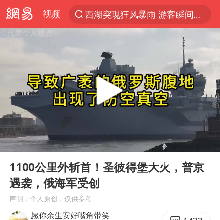
视频
西湖突现狂风暴雨 游客瞬间被浇透
解锁各地夏日限定体验
男童模仿奥特曼从高处跳下致骨折
富婆带资进组给自己硬加60多场吻戏
黄金创今年来最大单周涨幅
名创优品一次性内裤 颜面尽失
视频丨中国东方电气集团原党组副书记、董事宋致远被查
00:00
05:04
金饰克价一夜涨回1300元
Play
Ent
full
梁家辉：到内地拍戏不是北上是回归
1100公里外斩首！圣彼得堡大火，普京
遇袭，俄海军受创
白海豚将正面袭击贯穿浙江
声明：个人原创，仅供参考
酒店回应车内过夜被收150元
愿你余生安好嘴角带笑