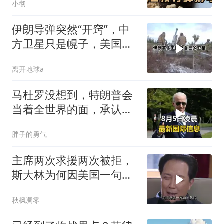
小彻
伊朗导弹突然“开窍”，中
方卫星只是幌子，美国真
正怕的是两件事
离开地球a
马杜罗没想到，特朗普会
当着全世界的面，承认一
个众所周知的事实
胖子的勇气
主席两次求援两次被拒，
斯大林为何因美国一句话
态度大转弯？
秋枫凋零