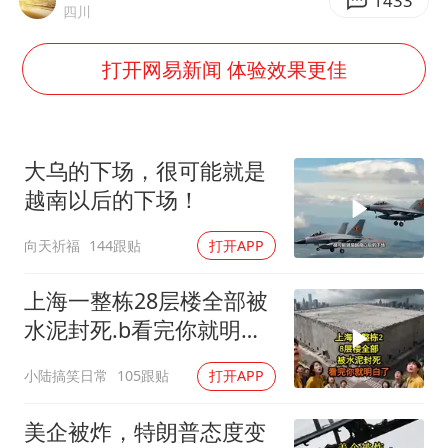
牛津大学一纸声明甩不了锅
1433
四川
网传《披荆斩棘2026》名单
打开网易新闻 体验效果更佳
女主硬加吻戏短剧已下架
“六爷”挂一颗出场
香港宏福苑火灾或由烟头引起
大乌的下场，很可能就是
浙江台州《告全体市民书》
越南以后的下场！
《给阿嬷的情书》售后来了
向天祈福
144跟贴
打开APP
人民的健康、体质、幸福一脉相承
上海一整栋28层楼全部被
水泥封死.b看完你就明白
了..s
小陆搞笑日常
105跟贴
打开APP
美企被炸，特朗普态度变