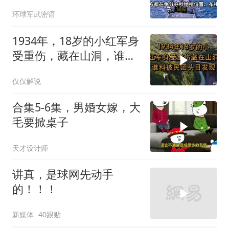
心”刚到手就杀入南海
环球军武密语
1934年，18岁的小红军身
受重伤，藏在山洞，谁料
被民团头目发现
仅仅解说
合集5-6集，男婚女嫁，大
毛要掀桌子
天才设计师
讲真，是球网先动手
的！！！
新媒体
40跟贴