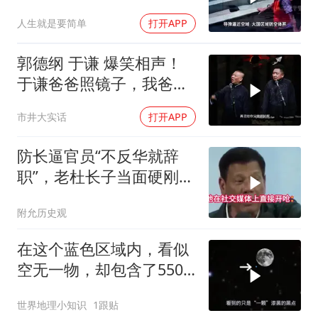
人生就是要简单
打开APP
郭德纲 于谦 爆笑相声！
于谦爸爸照镜子，我爸爸
东方不败呀，两口子长反
市井大实话
打开APP
了
防长逼官员“不反华就辞
职”，老杜长子当面硬刚：
你凭什么？
附允历史观
在这个蓝色区域内，看似
空无一物，却包含了5500
个星系！
世界地理小知识
1跟贴