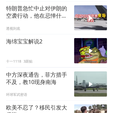
特朗普急忙中止对伊朗的
空袭行动，他在忌惮什
么，谁出手拦阻
透视到底
海绵宝宝解说2
十一1118
3跟贴
中方深夜通告，菲方措手
不及，教10现身南海
环球军武密语
欧美不忍了？移民引发大