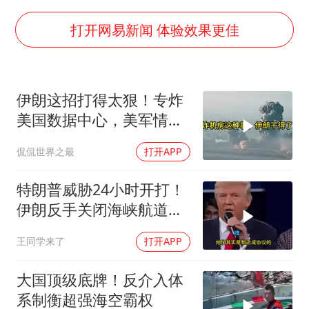
白海豚在海上打了个结
方桃子代言广告视频已下架
打开网易新闻 体验效果更佳
外国游客的“中国游三件套”火了
上海大部迎大暴雨
伊朗这招打得太狠！专炸
一周大涨超7% 金价为何突然上涨
美国数据中心，美军情报
WTT横滨冠军赛女单四强国乒占三席
系统直接瘫痪，比封海峡
侃侃世界之最
打开APP
还致命
谢霆锋演唱会隔空祝王菲生日快乐
构建更高水平的全民健身公共服务体系
特朗普威胁24小时开打！
伊朗反手关闭海峡航道，
美伊谁在说谎？
王同学来了
打开APP
大国顶级底牌！反介入体
系制衡超强海空霸权