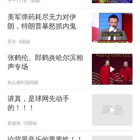
十一1118
1跟贴
美军弹药耗尽无力对伊
朗，特朗普暴怒抓内鬼
至今
6跟贴
张鹤伦、郎鹤炎哈尔滨相
声专场
别人都叫我阿腈
讲真，是球网先动手
的！！！
新媒体
55跟贴
论背景音乐的重要性！！