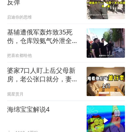
反弹
启迪你的思维
基辅遭俄军轰炸致35死
伤，仓库毁氨气外泄全城
警报
把喜欢都给他
婆家7口人盯上岳父母新
房，老公张口就分，妻子
甩6个字全场僵住
观星赏月
海绵宝宝解说4