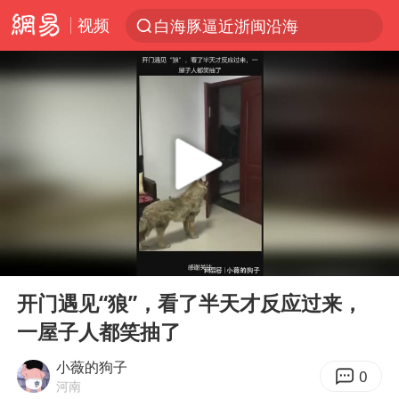
视频
白海豚逼近浙闽沿海
跨界融合拉长夏日经济消费链条
上海轨交全网络地面高架区段限速运行
拜登前列腺癌恶化
四川宜宾5.5级地震后余震为何不断
“伊斯兰版北约”出现
2026年7月份居民消费价格同比上涨0.5%
00:00
00:11
台铃电动车仅骑一年就断电趴窝
Play
Ent
full
浙江海域将现5到8米巨浪到狂浪
开门遇见“狼”，看了半天才反应过来，
一屋子人都笑抽了
上海中心城区暴雨预警由橙变红
以军士兵把枪口对准中国记者
小薇的狗子
0
河南