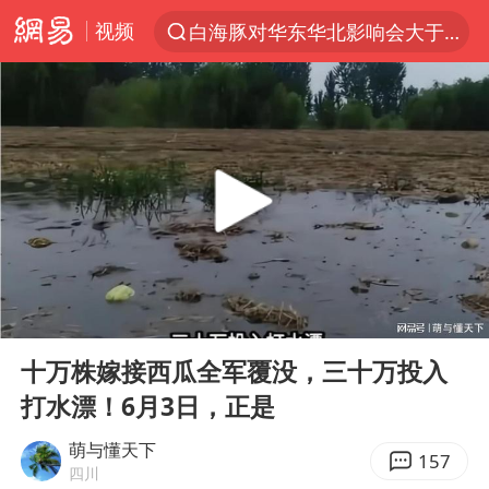
视频
白海豚对华东华北影响会大于巴威
上半年我国经营主体结构持续优化
于东来回应胖东来近25年老店年底关闭
俄称边境州遭乌大规模袭击已致13伤
《披荆斩棘2026》阵容官宣
上海全力守护市民“菜篮子”
独闯南太行的失联女生最后轨迹已确认
00:00
06:41
白海豚北上或致京津冀暴雨
Play
Ent
full
10余省份将出现强风雨 局地特大暴雨
十万株嫁接西瓜全军覆没，三十万投入
打水漂！6月3日，正是
美将每月供乌爱国者拦截导弹
构建更高水平的全民健身公共服务体系
萌与懂天下
157
四川