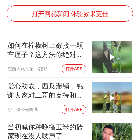
上门女婿出轨女邻居多年被判重婚罪
香港刷新1884年以来最高气温纪录
打开网易新闻 体验效果更佳
新疆一婚礼线上邀请引热议
世界第1特鲁姆普斯诺克中国赛一轮游
如何在柠檬树上嫁接一颗
《龙餐馆》 冲奖
车厘子？这方法你绝对没
国足U17与阿森纳决赛取消 并列冠军
见过！
江西人旅拍记
4跟贴
打开APP
以拒绝“和平委员会”的加沙和平计划
奋力开创中国式现代化建设新局面
爱心助农，西瓜滞销，感
谢大家对二哥的支持和信
任
小二哥今去哪儿
打开APP
当初喊你种晚播玉米的砖
家现在没人吱声了！