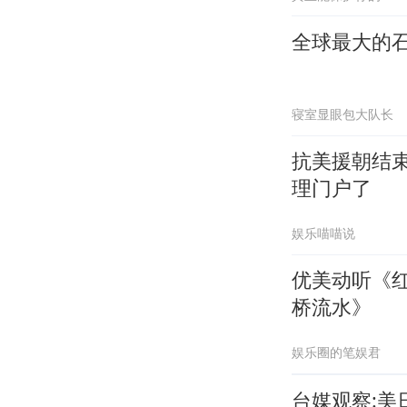
全球最大的
寝室显眼包大队长
抗美援朝结
理门户了
娱乐喵喵说
优美动听《
桥流水》
娱乐圈的笔娱君
台媒观察: