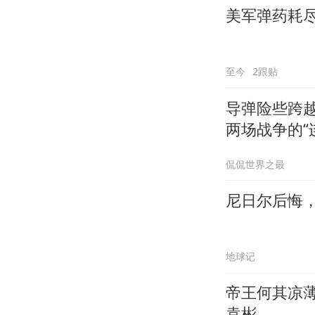
美军弹药耗
至今
2跟贴
导弹险些跨
两场战争的“
侃侃世界之最
尼日尔后悔
地球记
帝王何其凉
袁彬