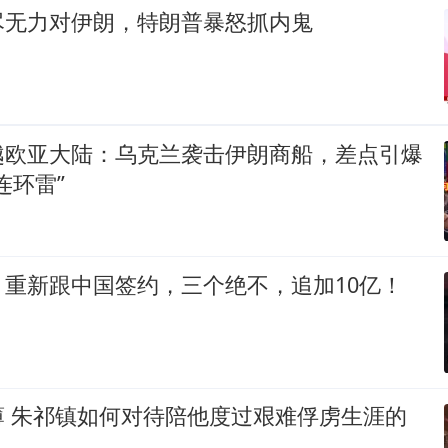
尽无力对伊朗，特朗普暴怒抓内鬼
越欧亚大陆：乌克兰袭击伊朗商船，差点引爆
连环雷”
，重新跟中国签约，三个绝不，追加10亿！
薄 朱祁镇如何对待陪他度过艰难俘虏生涯的