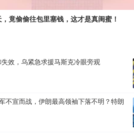
郑丽文：台湾从来没有“独立”过
几元成本的AI广告导致千万市值蒸发
天，竟偷偷往包里塞钱，这才是真闺蜜！
浙江台州《告全体市民书》
酒店回应车内过夜被收150元
上半年国内手机销量TOP30出炉
梁家辉百花奖演讲落泪
御失效，乌紧急求援马斯克冷眼旁观
人民的健康、体质、幸福一脉相承
以军不宣而战，伊朗最高领袖下落不明？特朗