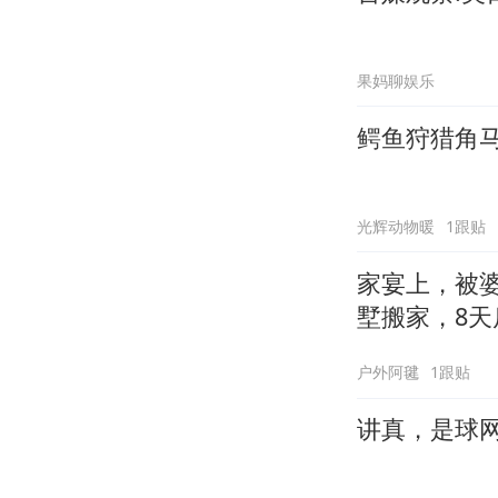
果妈聊娱乐
鳄鱼狩猎角
光辉动物暖
1跟贴
家宴上，被
墅搬家，8天
户外阿毽
1跟贴
讲真，是球