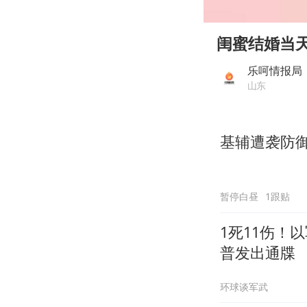
00:00
Play
闺蜜结婚当
乐呵情报局
山东
基辅遭袭防
暂停白昼
1跟贴
1死11伤！
普发出通牒
环球谈军武