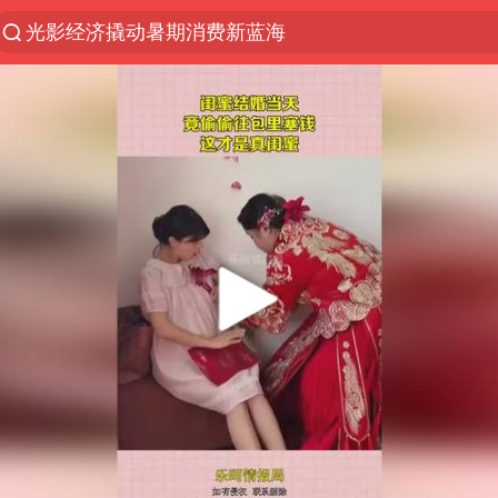
光影经济撬动暑期消费新蓝海
《欢迎来龙餐馆》口碑
情侣福建平潭拍日出时坠崖
西湖突现狂风暴雨 游客瞬间被浇透
“不怕六爷挂得多 就怕六爷挂一颗”
视频丨中国东方电气集团原党组副书记、董事宋致远
杭州全市有序停课
直击东北超：哈尔滨vs通辽
香港宏福苑火灾或由烟头引起
白海豚将正面袭击贯穿浙江
36岁男演员成景区NPC后人气爆棚