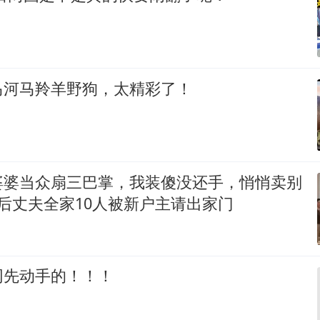
马河马羚羊野狗，太精彩了！
婆婆当众扇三巴掌，我装傻没还手，悄悄卖别
后丈夫全家10人被新户主请出家门
网先动手的！！！