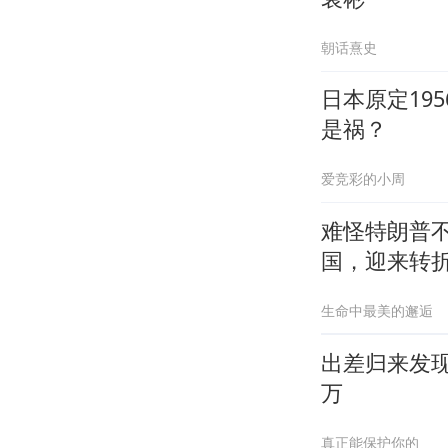
朝话熹史
日本原定19
是祸？
爱竞彩的小周
难怪特朗普
国，迎来转
生命中最美的邂逅
出差归来发现
万
真正能保护你的