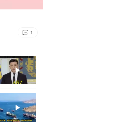
00:11
Enter
fullscreen
1