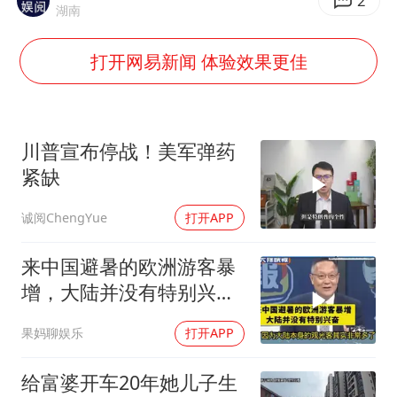
沙特否认与胡塞武装举行会谈
2
湖南
乘客脱鞋散发异味 司机提醒反被怼
打开网易新闻 体验效果更佳
日本籍女网红在韩直播时自杀身亡
恩比德变瘦引热议
多专业取消艺考 文化工作者要有文化
川普宣布停战！美军弹药
汕头市政府被约谈
紧缺
南太行山失联女孩最后信号不在山林
诚阅ChengYue
打开APP
总书记关心百姓身边这些民生大事
来中国避暑的欧洲游客暴
增，大陆并没有特别兴
奋！介文汲
果妈聊娱乐
打开APP
给富婆开车20年她儿子生