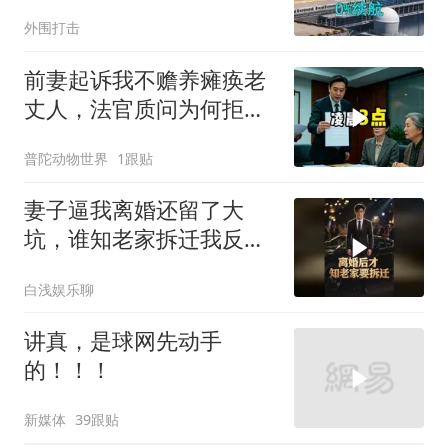
特朗普宣布不打了
外围打击
前妻起诉我不赡养瘫痪老
丈人，法官质问为何拒不
履行赡养义务
普陀动物世界
1跟贴
妻子逼我离婚还留了大
坑，谁知老家拆迁我反而
翻身
白浅娱乐聊
讲真，是球网先动手
的！！！
新媒体
39跟贴