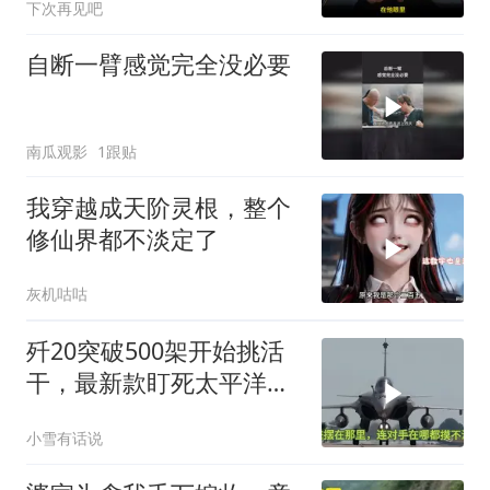
下次再见吧
自断一臂感觉完全没必要
南瓜观影
1跟贴
我穿越成天阶灵根，整个
修仙界都不淡定了
灰机咕咕
歼20突破500架开始挑活
干，最新款盯死太平洋，
旧批次西压印度足矣
小雪有话说