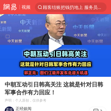
视频
顾客结账把钱扔地上 服务员霸气扔回
探寻“技能+”促就业创业新路
美国退回1000亿美元关税
山东财大教授刘海明逝世 终年38岁
李亚鹏向地铁吐血女孩捐99999元
台风白海豚或在华东沿海登陆
弹药库存告急 美军补货难
00:00
08:43
如何把百年大党建设得更加坚强有力
Play
Ent
full
香港殿堂级填词人黎彼得因病离世 终年76岁
中朝互动引日韩高关注 这就是针对日韩
军事合作有力回应！
FIFA官方支持因凡蒂诺
声明：个人原创，仅供参考
41岁女子为鼓励女儿考上985研究生
正经娱阅