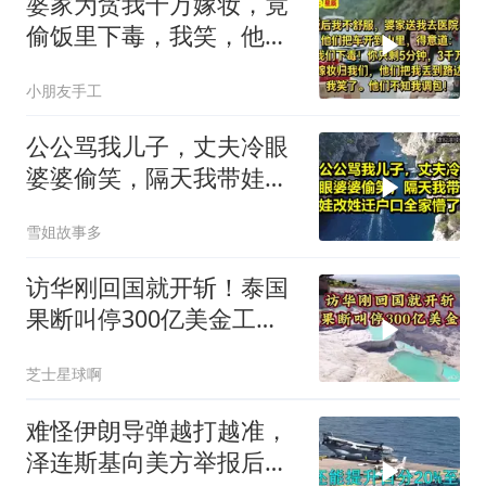
婆家为贪我千万嫁妆，竟
偷饭里下毒，我笑，他们
却不知我调包！
小朋友手工
公公骂我儿子，丈夫冷眼
婆婆偷笑，隔天我带娃改
姓迁户口全家懵了！
雪姐故事多
访华刚回国就开斩！泰国
果断叫停300亿美金工
程，转身死磕中泰
芝士星球啊
难怪伊朗导弹越打越准，
泽连斯基向美方举报后，