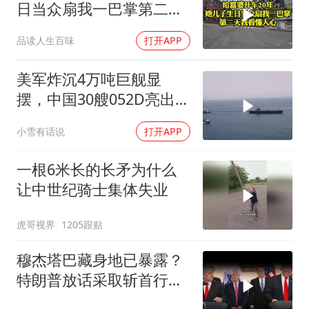
日当众扇我一巴掌第二天
我看懂人心
品读人生百味
打开APP
美军炸沉4万吨巨舰显
摆，中国30艘052D亮出
10马赫“航母杀手”，西太
小雪有话说
打开APP
变天了！
一根6米长的长矛为什么
让中世纪骑士集体失业
虎哥视界
1205跟贴
穆杰塔巴藏身地已暴露？
特朗普放话采取斩首行
动，美军机又被击落