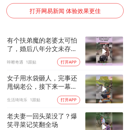
泰国：高度重视中国游客旅游体验
打开网易新闻 体验效果更佳
上海大部迎大暴雨
《龙餐馆》 冲奖
蒯曼挺进WTT横滨冠军赛女单四强
有个扶弟魔的老婆太可怕
以军士兵把枪口对准中国记者
了，婚后八年分文未存，
笔试第一被劝弃考涉事副校长被撤职
丈夫一跪拜别！
咔嚓奇遇
1跟贴
打开APP
白海豚5次眼壁置换
女子用水袋砸人，完事还
构建更高水平的全民健身公共服务体系
甩锅老公，接下来一幕没
脸看了！
生活琦琦乐
1跟贴
打开APP
老夫妻一回头菜没了？爆
笑寻菜记笑翻全场