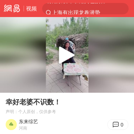
视频
上海有出现龙卷潜势
上半年我国经营主体结构持续优化
王传君 《披荆斩棘》
上海：5号线16号线浦江线全线停运
白海豚预计将在浙江苍南到三门一带登陆
今日15时起福州地铁高架区段停运
国足U17与阿森纳决赛取消 并列冠军
00:00
00:20
王艺迪2-4不敌张本美和止步4强
Play
Ent
full
上门女婿出轨女邻居多年被判重婚罪
幸好老婆不识数！
2025年小学教师减少13.19万
声明：个人原创，仅供参考
东来综艺
王艺迪无缘横滨赛决赛
0
河南