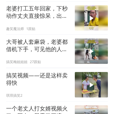
老婆打工五年回家，下秒
动作丈夫直接惊呆，出去
后直接拉黑
趣笑魔法师
1跟贴
大哥被人套麻袋，老婆都
借机下手，可见他的人品
有多差！
搞笑梅姐姐姐
27跟贴
搞笑视频——还是这样卖
得快
琪琪搞笑2
一个老丈人打女婿视频火