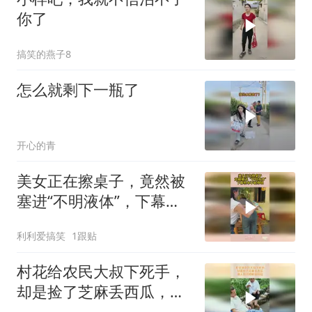
你了
搞笑的燕子8
怎么就剩下一瓶了
开心的青
美女正在擦桌子，竟然被
塞进“不明液体”，下幕根
本不敢睁眼
利利爱搞笑
1跟贴
村花给农民大叔下死手，
却是捡了芝麻丢西瓜，做
人别只顾眼前利益