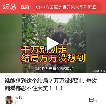
中方回应是否开采太平洋海底稀土资源
视频
以“新”破局 首发经济点亮城市消费活力
台风白海豚进入48小时警戒线
佛得角门将亮相智利俱乐部主场
看守所辅警收受10万获刑1年
宇树科技发行价格150.80元/股
CIA被曝已秘密设立古巴工作组
泰国一女公务员妆容引争议 本人回应
00:00
03:07
Play
Ent
U17国足1分钟轰2球
full
谁能猜到这个结局？万万没想到，每次
宇树科技王兴兴身家有望超200亿元
翻看都忍不住大笑！！！
中国养老床位“三连降”
天边
0
四川
台风白海豚影响中国已成定局