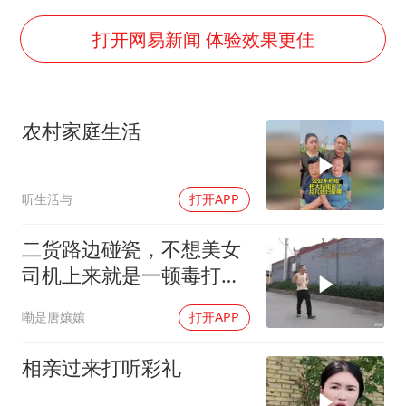
外交部发言人就广岛核爆81周年等答记者问
打开网易新闻 体验效果更佳
贵州轮胎子公司获美国退税8136万
吉林一“温度计大楼”读数爆表
农村家庭生活
多地要求领导干部带头休假
80后女柜员逆袭成4200亿银行副行长
女子利用漏洞0元薅走3000多件家电
听生活与
打开APP
奋进开新局 实干挑大梁
二货路边碰瓷，不想美女
司机上来就是一顿毒打，
钱没讹到还挨顿打
嘞是唐孃孃
打开APP
相亲过来打听彩礼