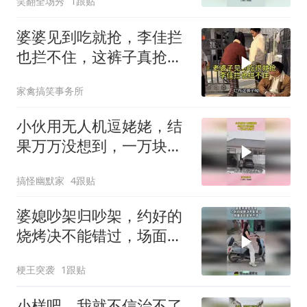
笑翻全场秀
1跟贴
婆婆见到吃就抢，李佳拦
也拦不住，这裤子真抢
手！
家禽搞笑事务所
小伙用无人机逗姥姥，结
果万万没想到，一万块打
水漂了！
搞怪幽默家
4跟贴
婆媳吵架归吵架，约好的
烧烤决不能错过，场面实
在是笑不活！
梗王突袭
1跟贴
小样吧，我就不信治不了