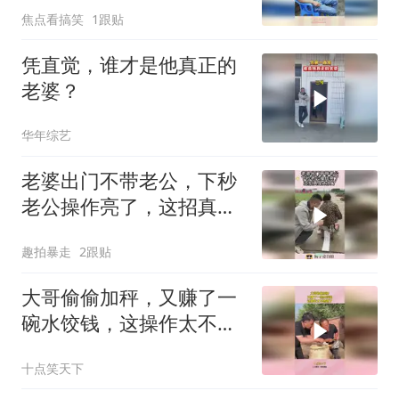
焦点看搞笑
1跟贴
凭直觉，谁才是他真正的
老婆？
华年综艺
老婆出门不带老公，下秒
老公操作亮了，这招真是
太损了！
趣拍暴走
2跟贴
大哥偷偷加秤，又赚了一
碗水饺钱，这操作太不地
道了！
十点笑天下