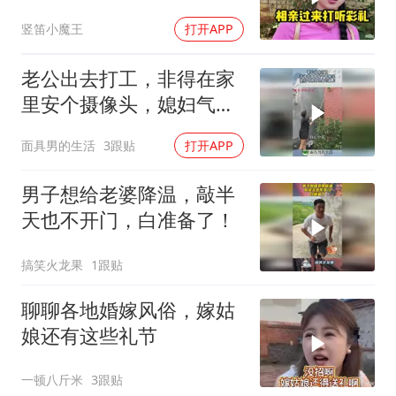
竖笛小魔王
打开APP
老公出去打工，非得在家
里安个摄像头，媳妇气得
立马给它盖上！
面具男的生活
3跟贴
打开APP
男子想给老婆降温，敲半
天也不开门，白准备了！
搞笑火龙果
1跟贴
聊聊各地婚嫁风俗，嫁姑
娘还有这些礼节
一顿八斤米
3跟贴