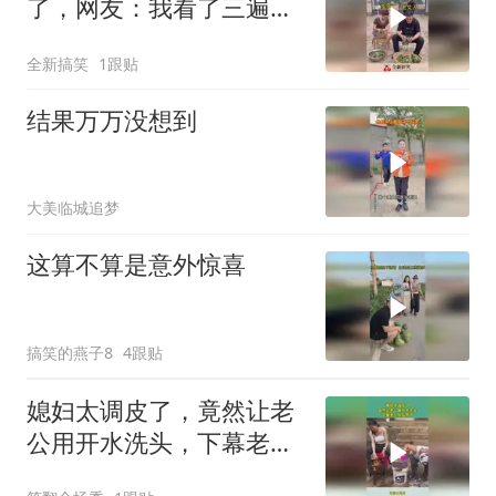
了，网友：我看了三遍笑
死我了
全新搞笑
1跟贴
结果万万没想到
大美临城追梦
这算不算是意外惊喜
搞笑的燕子8
4跟贴
媳妇太调皮了，竟然让老
公用开水洗头，下幕老公
反应亮了